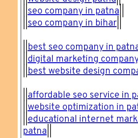
||
seo company in patna
||
||
seo company in bihar
||
||
best seo company in patn
||
digital marketing company
||
best website design comp
||
affordable seo service in 
||
website optimization in pa
||
educational internet mar
patna
||