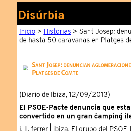
Disúrbia
Inicio
>
Historias
> Sant Josep: den
de hasta 50 caravanas en Platges 
Sant Josep: denuncian aglomeracione
Platges de Comte
(Diario de Ibiza, 12/09/2013)
El PSOE-Pacte denuncia que esta 
convertido en un gran ´camping´ il
j. ll. ferrer | ibiza. ­El grupo del PSOE