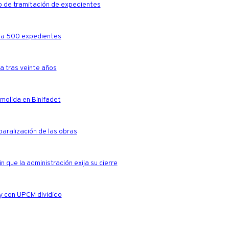
o de tramitación de expedientes
ula 500 expedientes
la tras veinte años
emolida en Binifadet
paralización de las obras
n que la administración exija su cierre
 y con UPCM dividido