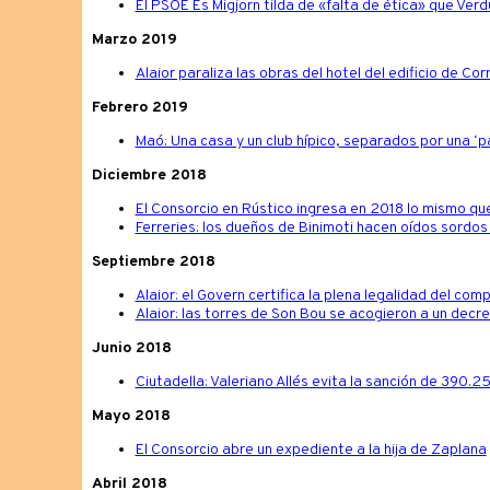
El PSOE Es Migjorn tilda de «falta de ética» que Verd
Marzo 2019
Alaior paraliza las obras del hotel del edificio de Cor
Febrero 2019
Maó: Una casa y un club hípico, separados por una ‘p
Diciembre 2018
El Consorcio en Rústico ingresa en 2018 lo mismo qu
Ferreries: los dueños de Binimoti hacen oídos sordos 
Septiembre 2018
Alaior: el Govern certifica la plena legalidad del co
Alaior: las torres de Son Bou se acogieron a un decr
Junio 2018
Ciutadella: Valeriano Allés evita la sanción de 390.2
Mayo 2018
El Consorcio abre un expediente a la hija de Zaplana
Abril 2018