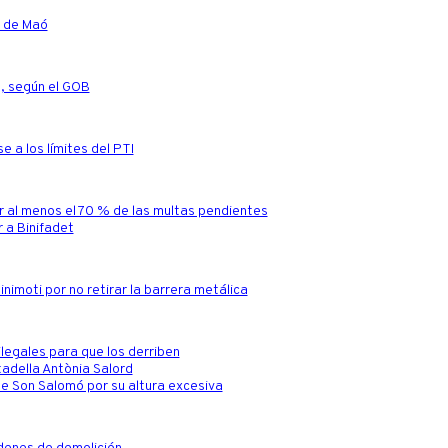
a de Maó
a, según el GOB
e a los límites del PTI
r al menos el 70 % de las multas pendientes
 a Binifadet
nimoti por no retirar la barrera metálica
ilegales para que los derriben
tadella Antònia Salord
’ de Son Salomó por su altura excesiva