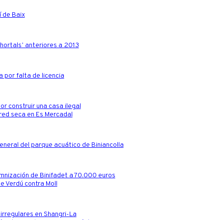
í de Baix
‘hortals’ anteriores a 2013
 por falta de licencia
or construir una casa ilegal
ared seca en Es Mercadal
general del parque acuático de Biniancolla
ndemnización de Binifadet a 70.000 euros
de Verdú contra Moll
irregulares en Shangri-La