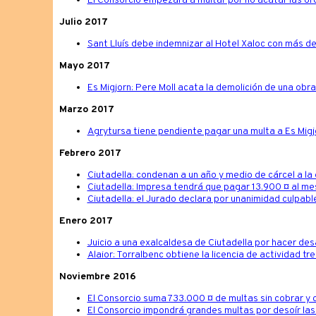
El Consorcio empezará a multar por no acatar las ó
Julio 2017
Sant Lluís debe indemnizar al Hotel Xaloc con más de
Mayo 2017
Es Migjorn: Pere Moll acata la demolición de una obr
Marzo 2017
Agrytursa tiene pendiente pagar una multa a Es Migj
Febrero 2017
Ciutadella: condenan a un año y medio de cárcel a la
Ciutadella: Impresa tendrá que pagar 13.900 ¤ al mes
Ciutadella: el Jurado declara por unanimidad culpabl
Enero 2017
Juicio a una exalcaldesa de Ciutadella por hacer de
Alaior: Torralbenc obtiene la licencia de actividad t
Noviembre 2016
El Consorcio suma 733.000 ¤ de multas sin cobrar y c
El Consorcio impondrá grandes multas por desoír las