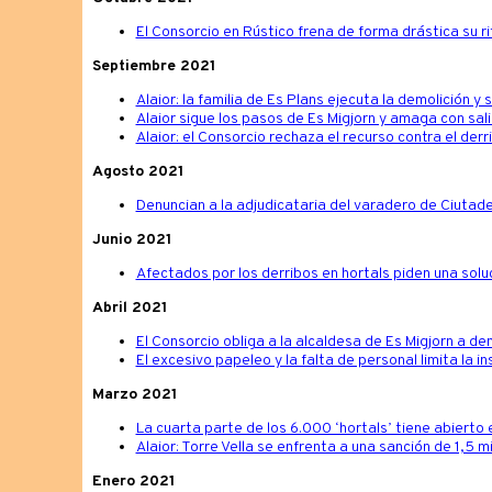
El Consorcio en Rústico frena de forma drástica su r
Septiembre 2021
Alaior: la familia de Es Plans ejecuta la demolición y
Alaior sigue los pasos de Es Migjorn y amaga con sali
Alaior: el Consorcio rechaza el recurso contra el derr
Agosto 2021
Denuncian a la adjudicataria del varadero de Ciutadel
Junio 2021
Afectados por los derribos en hortals piden una solu
Abril 2021
El Consorcio obliga a la alcaldesa de Es Migjorn a d
El excesivo papeleo y la falta de personal limita la i
Marzo 2021
La cuarta parte de los 6.000 ‘hortals’ tiene abiert
Alaior: Torre Vella se enfrenta a una sanción de 1,5 mi
Enero 2021