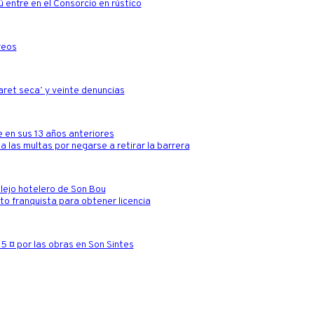
ú entre en el Consorcio en rústico
reos
aret seca’ y veinte denuncias
e en sus 13 años anteriores
a las multas por negarse a retirar la barrera
mplejo hotelero de Son Bou
eto franquista para obtener licencia
55 ¤ por las obras en Son Sintes