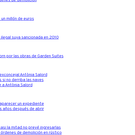
rdenes de demolición
 un millón de euros
a ilegal suya sancionada en 2010
orn por las obras de Garden Suites
 exconcejal Antònia Salord
 si no derriba las naves
e a Antònia Salord
saparecer un expediente
res años después de abrir
asi la mitad no prevé ingresarlas
 órdenes de demolición en rústico