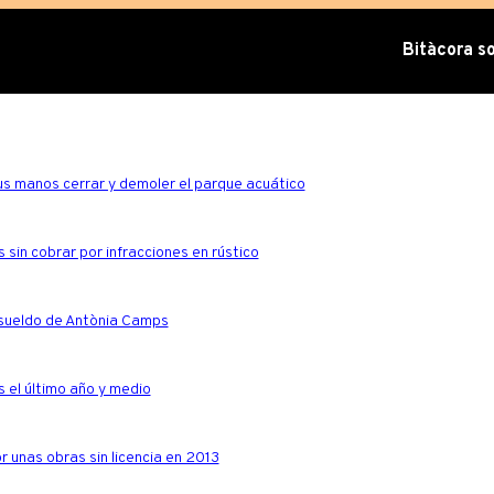
Bitàcora sob
sus manos cerrar y demoler el parque acuático
 sin cobrar por infracciones en rústico
 sueldo de Antònia Camps
s el último año y medio
r unas obras sin licencia en 2013