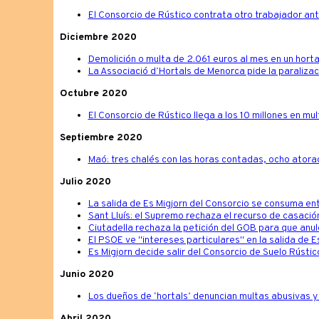
El Consorcio de Rústico contrata otro trabajador ant
Diciembre 2020
Demolición o multa de 2.061 euros al mes en un hort
La Associació d’Hortals de Menorca pide la paraliza
Octubre 2020
El Consorcio de Rústico llega a los 10 millones en mu
Septiembre 2020
Maó: tres chalés con las horas contadas, ocho atora
Julio 2020
La salida de Es Migjorn del Consorcio se consuma en
Sant Lluís: el Supremo rechaza el recurso de casación
Ciutadella rechaza la petición del GOB para que anule 
El PSOE ve "intereses particulares" en la salida de E
Es Migjorn decide salir del Consorcio de Suelo Rústic
Junio 2020
Los dueños de ‘hortals’ denuncian multas abusivas y
Abril 2020