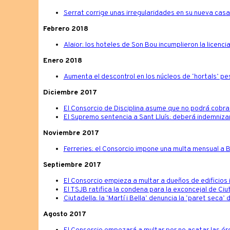
Serrat corrige unas irregularidades en su nueva cas
Febrero 2018
Alaior: los hoteles de Son Bou incumplieron la licenci
Enero 2018
Aumenta el descontrol en los núcleos de ‘hortals’ pes
Diciembre 2017
El Consorcio de Disciplina asume que no podrá cobra
El Supremo sentencia a Sant Lluís: deberá indemnizar
Noviembre 2017
Ferreries: el Consorcio impone una multa mensual a Bi
Septiembre 2017
El Consorcio empieza a multar a dueños de edificios 
El TSJB ratifica la condena para la exconcejal de Ciu
Ciutadella: la ‘Martí i Bella’ denuncia la ‘paret seca
Agosto 2017