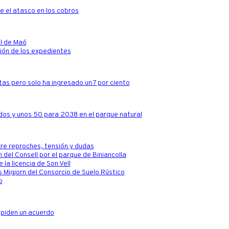
e el atasco en los cobros
al de Maó
ción de los expedientes
ltas pero solo ha ingresado un 7 por ciento
dos y unos 50 para 2038 en el parque natural
tre reproches, tensión y dudas
 del Consell por el parque de Biniancolla
la licencia de Son Vell
s Migjorn del Consorcio de Suelo Rústico
o
 piden un acuerdo