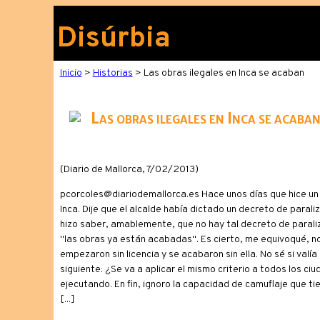
Disúrbia
Inicio
>
Historias
> Las obras ilegales en Inca se acaban
Las obras ilegales en Inca se acaba
(Diario de Mallorca, 7/02/2013)
pcorcoles@diariodemallorca.es Hace unos días que hice un
Inca. Dije que el alcalde había dictado un decreto de para
hizo saber, amablemente, que no hay tal decreto de paraliz
"las obras ya están acabadas". Es cierto, me equivoqué, no
empezaron sin licencia y se acabaron sin ella. No sé si val
siguiente: ¿Se va a aplicar el mismo criterio a todos los c
ejecutando. En fin, ignoro la capacidad de camuflaje que ti
[...]