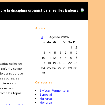
re la disciplina urbanística a les Illes Balears
Arxius
<
Agosto 2026
Lu
Ma
Mi
Ju
Vi
Sa
Do
1
2
3
4
5
6
7
8
9
10
11
12
13
14
15
16
17
18
19
20
21
22
23
varias calles de
24
25
26
27
28
29
30
ntamiento se me
31
 de obras porque
esas obras, se
Categories
ugiere es la
e se estaban
Eivissa i Formentera
 como los topos.
Especial
Mallorca
Menorca