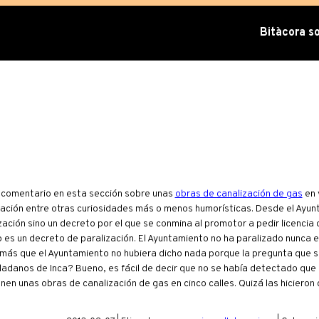
Bitàcora sob
n
 comentario en esta sección sobre unas
obras de canalización de gas
en 
lización entre otras curiosidades más o menos humorísticas. Desde el Ayu
ación sino un decreto por el que se conmina al promotor a pedir licencia
 es un decreto de paralización. El Ayuntamiento no ha paralizado nunca 
ía más que el Ayuntamiento no hubiera dicho nada porque la pregunta que s
iudadanos de Inca? Bueno, es fácil de decir que no se había detectado qu
enen unas obras de canalización de gas en cinco calles. Quizá las hicieron