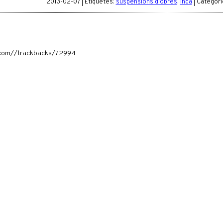
2013-02-07 | Etiquetes:
suspensions d'obres
,
inca
| Categori
ia.com//trackbacks/72994