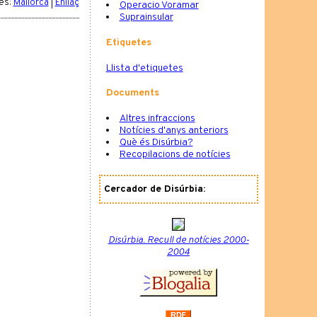
es:
Mallorca
|
Enllaç
Operacio Voramar
Suprainsular
Etiquetes
Llista d'etiquetes
Documents
Altres infraccions
Notícies d'anys anteriors
Què és Disúrbia?
Recopilacions de notícies
Cercador de Disúrbia:
Disúrbia. Recull de notícies 2000-
2004