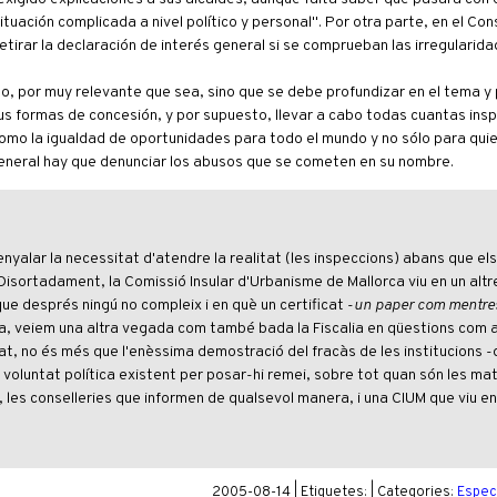
tuación complicada a nivel político y personal". Por otra parte, en el Con
etirar la declaración de interés general si se comprueban las irregularid
so, por muy relevante que sea, sino que se debe profundizar en el tema y
 sus formas de concesión, y por supuesto, llevar a cabo todas cuantas in
 como la igualdad de oportunidades para todo el mundo y no sólo para qui
 general hay que denunciar los abusos que se cometen en su nombre.
enyalar la necessitat d'atendre la realitat (les inspeccions) abans que el
Disortadament, la Comissió Insular d'Urbanisme de Mallorca viu en un altr
que després ningú no compleix i en què un certificat -
un paper com mentre
nda, veiem una altra vegada com també bada la Fiscalia en qüestions com 
gat, no és més que l'enèssima demostració del fracàs de les institucions 
l·la voluntat política existent per posar-hi remei, sobre tot quan són les ma
, les conselleries que informen de qualsevol manera, i una CIUM que viu en
2005-08-14 | Etiquetes: | Categories:
Espec