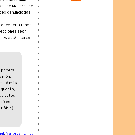
sell de Mallorca se
ades denunciadas.
 proceder a fondo
specciones sean
enes están cerca
s papers
e món,
s
- té més
aquesta,
-de totes-
teixes
 Bàbia),
ial
,
Mallorca
|
Enllaç