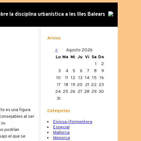
re la disciplina urbanística a les Illes Balears
Arxius
<
Agosto 2026
Lu
Ma
Mi
Ju
Vi
Sa
Do
1
2
3
4
5
6
7
8
9
10
11
12
13
14
15
16
17
18
19
20
21
22
23
24
25
26
27
28
29
30
31
te es una figura
Categories
consejables al ser
Eivissa i Formentera
 su
Especial
no podrían
Mallorca
bajo el que se
Menorca