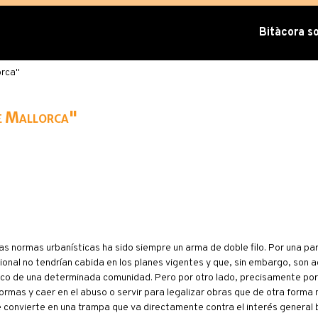
Bitàcora sob
orca"
de Mallorca"
las normas urbanísticas ha sido siempre un arma de doble filo. Por una par
onal no tendrían cabida en los planes vigentes y que, sin embargo, son a
ico de una determinada comunidad. Pero por otro lado, precisamente por
ormas y caer en el abuso o servir para legalizar obras que de otra forma 
se convierte en una trampa que va directamente contra el interés general 