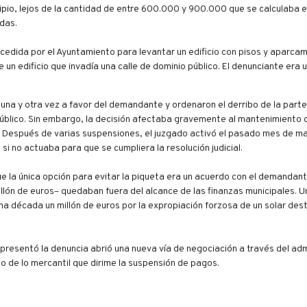
ipio, lejos de la cantidad de entre 600.000 y 900.000 que se calculaba 
das.
ncedida por el Ayuntamiento para levantar un edificio con pisos y aparcami
n edificio que invadía una calle de dominio público. El denunciante era 
n una y otra vez a favor del demandante y ordenaron el derribo de la parte
lico. Sin embargo, la decisión afectaba gravemente al mantenimiento de
n. Después de varias suspensiones, el juzgado activó el pasado mes de ma
i no actuaba para que se cumpliera la resolución judicial.
ue la única opción para evitar la piqueta era un acuerdo con el demandan
llón de euros– quedaban fuera del alcance de las finanzas municipales. 
ma década un millón de euros por la expropiación forzosa de un solar des
presentó la denuncia abrió una nueva vía de negociación a través del adm
o de lo mercantil que dirime la suspensión de pagos.