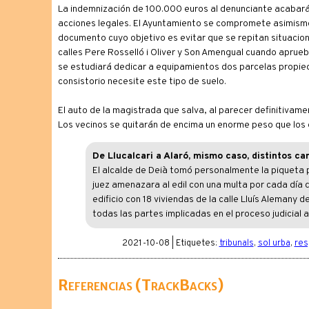
La indemnización de 100.000 euros al denunciante acabará
acciones legales. El Ayuntamiento se compromete asimismo
documento cuyo objetivo es evitar que se repitan situacione
calles Pere Rosselló i Oliver y Son Amengual cuando aprue
se estudiará dedicar a equipamientos dos parcelas propied
consistorio necesite este tipo de suelo.
El auto de la magistrada que salva, al parecer definitivamen
Los vecinos se quitarán de encima un enorme peso que los 
De Llucalcari a Alaró, mismo caso, distintos c
El alcalde de Deià tomó personalmente la piqueta pa
juez amenazara al edil con una multa por cada día q
edificio con 18 viviendas de la calle Lluís Alemany
todas las partes implicadas en el proceso judicial a
2021-10-08 | Etiquetes:
tribunals
,
sol urba
,
res
Referencias (TrackBacks)