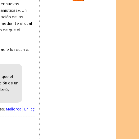
der nuevas
anísticas». Un
eación de las
 mediante el cual
o de que el
adie lo recurre.
 que el
ción de un
laró,
es:
Mallorca
|
Enllaç