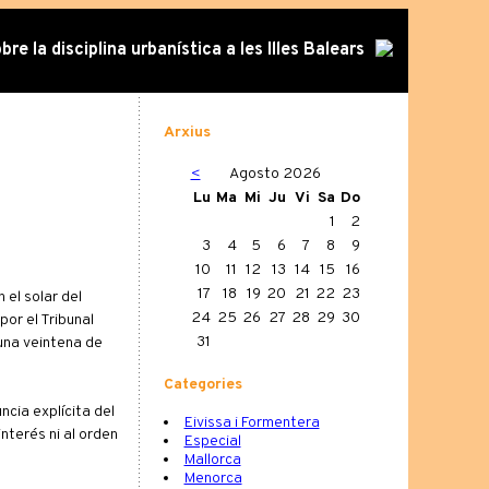
re la disciplina urbanística a les Illes Balears
Arxius
<
Agosto 2026
Lu
Ma
Mi
Ju
Vi
Sa
Do
1
2
3
4
5
6
7
8
9
10
11
12
13
14
15
16
17
18
19
20
21
22
23
 el solar del
24
25
26
27
28
29
30
por el Tribunal
31
 una veintena de
Categories
ncia explícita del
Eivissa i Formentera
nterés ni al orden
Especial
Mallorca
Menorca