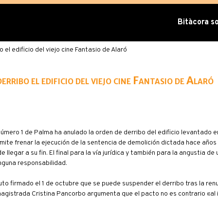
Bitàcora sob
 el edificio del viejo cine Fantasio de Alaró
erribo el edificio del viejo cine Fantasio de Alaró
úmero 1 de Palma ha anulado la orden de derribo del edificio levantado en
mite frenar la ejecución de la sentencia de demolición dictada hace años 
legar a su fin. El final para la vía jurídica y también para la angustia de
inguna responsabilidad.
to firmado el 1 de octubre que se puede suspender el derribo tras la renu
 magistrada Cristina Pancorbo argumenta que el pacto no es contrario «al i