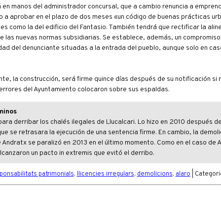
 en manos del administrador concursal, que a cambio renuncia a empren
 a aprobar en el plazo de dos meses «un código de buenas prácticas urb
s como la del edificio del Fantasio. También tendrá que rectificar la alin
be las nuevas normas subsidiarias. Se establece, además, un compromiso
ad del denunciante situadas a la entrada del pueblo, aunque solo en cas
te, la construcción, será firme quince días después de su notificación si n
errores del Ayuntamiento colocaron sobre sus espaldas.
aminos
ra derribar los chalés ilegales de Llucalcari. Lo hizo en 2010 después de
ue se retrasara la ejecución de una sentencia firme. En cambio, la demoli
 de Andratx se paralizó en 2013 en el último momento. Como en el caso de A
lcanzaron un pacto in extremis que evitó el derribo.
ponsabilitats patrimonials
,
llicencies irregulars
,
demolicions
,
alaro
| Categori