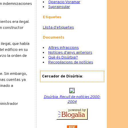
Operacio Voramar
en indemnizaciones
Suprainsular
Etiquetes
entos era ilegal.
Llista d'etiquetes
un constructor
Documents
 ilegal, que había
Altres infraccions
l edificio en su
Notícies d'anys anteriors
rzo la orden de
Què és Disúrbia?
Recopilacions de notícies
te. Sin embargo,
Cercador de Disúrbia:
Unas cuentas ya
tinado a
Disúrbia. Recull de notícies 2000-
2004
inistrador