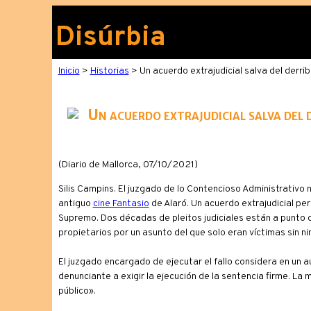
Disúrbia
Inicio
>
Historias
> Un acuerdo extrajudicial salva del derribo
Un acuerdo extrajudicial salva del d
(Diario de Mallorca, 07/10/2021)
Silis Campins.
El juzgado de lo Contencioso Administrativo n
antiguo
cine Fantasio
de Alaró. Un acuerdo extrajudicial per
Supremo. Dos décadas de pleitos judiciales están a punto de l
propietarios por un asunto del que solo eran víctimas sin n
El juzgado encargado de ejecutar el fallo considera en un au
denunciante a exigir la ejecución de la sentencia firme. La
público».