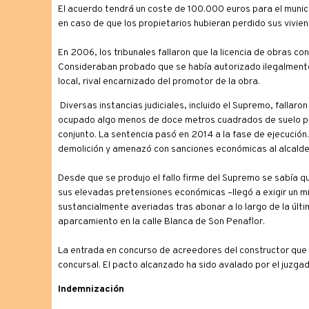
El acuerdo tendrá un coste de 100.000 euros para el munic
en caso de que los propietarios hubieran perdido sus vivien
En 2006, los tribunales fallaron que la licencia de obras co
Consideraban probado que se había autorizado ilegalmente u
local, rival encarnizado del promotor de la obra.
Diversas instancias judiciales, incluido el Supremo, fallaro
ocupado algo menos de doce metros cuadrados de suelo púb
conjunto. La sentencia pasó en 2014 a la fase de ejecució
demolición y amenazó con sanciones económicas al alcalde s
Desde que se produjo el fallo firme del Supremo se sabía q
sus elevadas pretensiones económicas –llegó a exigir un mi
sustancialmente averiadas tras abonar a lo largo de la últi
aparcamiento en la calle Blanca de Son Penaflor.
La entrada en concurso de acreedores del constructor que 
concursal. El pacto alcanzado ha sido avalado por el juzgad
Indemnización