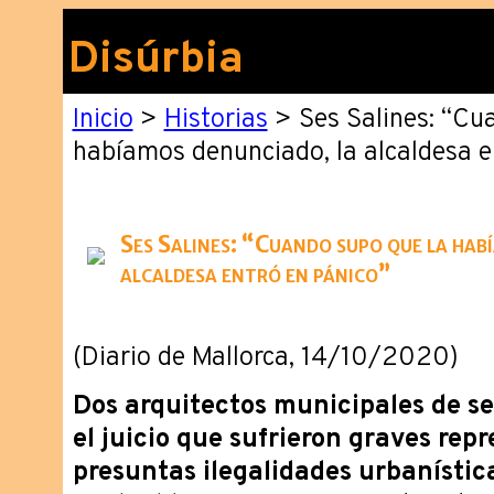
Disúrbia
Inicio
>
Historias
> Ses Salines: “Cu
habíamos denunciado, la alcaldesa e
Ses Salines: “Cuando supo que la hab
alcaldesa entró en pánico”
(Diario de Mallorca, 14/10/2020)
Dos arquitectos municipales de se
el juicio que sufrieron graves rep
presuntas ilegalidades urbanísticas