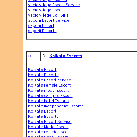
vedic villege Escort Service
vedic villege Escort
vedic villege Call Girls
saporji Escort Service
saporji Escort
saporji Escorts
5
De:
Kolkata Escorts
Kolkata Escort
Kolkata Escorts
Kolkata Escort service
Kolkata Female Escort
Kolkata model Escort
Kolkata call girls Escort
Kolkata hotel Escorts
Kolkata independent Escorts
Kolkata Escort
Kolkata Escorts
Kolkata Escort Service
Kolkata Model Escort
Kolkata Female Escort