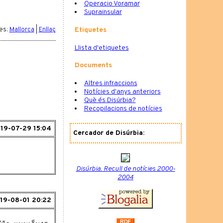
Operacio Voramar
Suprainsular
es:
Mallorca
|
Enllaç
Etiquetes
Llista d'etiquetes
Documents
Altres infraccions
Notícies d'anys anteriors
Què és Disúrbia?
Recopilacions de notícies
19-07-29 15:04
Cercador de Disúrbia:
Disúrbia. Recull de notícies 2000-
2004
19-08-01 20:22