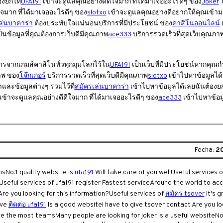
องยกให้
UFA191
เข้าจะดูแลคุณอย่างดีดีใจมาก ที่ได้มาเจออะไรดีๆ ของ
Joker
ใ
ดีใจมาก ที่ได้มาเจออะไรดีๆ ของ
slotxo
เข้าจะดูแลคุณอย่างดีอยากให้คุณเข้
ล่นบาคาร่า
ต้องประทับใจแน่นอนบริการที่มีประโยชน์ ของ
คาสิโนออนไลน์
็นข้อมูลที่คุณต้องการเว็บดีมีคุณภาพ
ace333
บริการรวดเร็วที่สุดเว็บคุณภาพอ
ารจากเกมส์คาสิโนทั่วทุกมุมโลกไว้ใน
UFA191
เป็นเว็บที่มีประโยชน์หากคุณกำล
ภาพ ของ
โจ๊กเกอร์
บริการรวดเร็วที่สุดเว็บดีมีคุณภาพ
slotxo
เข้าไปหาข้อมูลได้
ละข้อมูลต่างๆ รวมไว้ที่
สมัครเล่นบาคาร่า
เข้าไปหาข้อมูลได้เลยฉันต้องยก
เข้าจะดูแลคุณอย่างดีดีใจมาก ที่ได้มาเจออะไรดีๆ ของ
ace333
เข้าไปหาข้อมู
Fecha:
20
sNo.1 quality website is
ufa191
Will take care of you wellUseful services 
Useful services of ufa191 register Fastest serviceAround the world to ac
re you looking for this information?Useful services of
สมัคร tsover
It's 
ive
ติดต่อ ufa191
Is a good websiteI have to give tsover contact Are you loo
 the most teamsMany people are looking for joker Is a useful websiteNo.