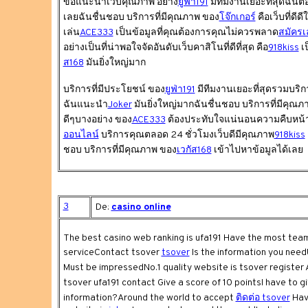
ขอแนะนำเว็บคุณภาพ อย่าง
ยูฟ่า191
มีทีมงานเยอะที่สุดฉันต้
เลยฉันชื่นชอบ บริการที่มีคุณภาพ ของ
โจ๊กเกอร์
คือเว็บที่ดี
เล่น
ACE333
เป็นข้อมูลที่คุณต้องการคุณไม่ควรพลาด
สมัครเ
อย่างเป็นที่น่าพอใจจัดอันดับเว็บคาสิโนที่ดีที่สุด คือ
918kiss
เป
ส168
มันยิ่งใหญ่มาก
บริการที่มีประโยชน์ ของ
ยูฟ่า191
มีทีมงานเยอะที่สุดรวมบริก
ฉันแนะนำ
Joker
มันยิ่งใหญ่มากฉันชื่นชอบ บริการที่มีคุณ
ดีๆบางอย่าง ของ
ACE333
ต้องประทับใจแน่นอนความคืบหน้าแ
ออนไลน์
บริการคุณตลอด 24 ชั่วโมงเว็บดีมีคุณภาพ
918kiss
ชอบ บริการที่มีคุณภาพ ของ
เวกัส168
เข้าไปหาข้อมูลได้เลย
3
De:
casino online
The best casino web ranking is ufa191 Have the most team
serviceContact tsover
tsover
Is the information you need
Must be impressedNo.1 quality website is tsover register A
tsover ufa191 contact Give a score of 10 pointsI have to g
information?Around the world to accept
ติดต่อ tsover
Have