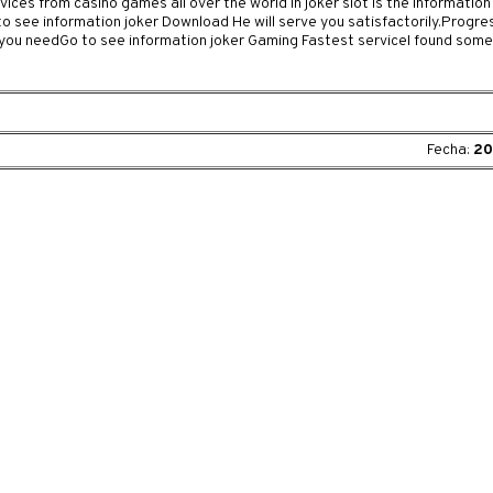
vices from casino games all over the world in joker slot Is the informati
o see information joker Download He will serve you satisfactorily.Progre
 you needGo to see information joker Gaming Fastest serviceI found som
Fecha:
20