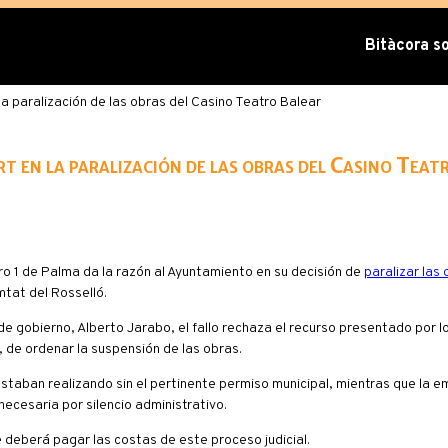
Bitàcora sob
la paralización de las obras del Casino Teatro Balear
t en la paralización de las obras del Casino Teat
 1 de Palma da la razón al Ayuntamiento en su decisión de
paralizar las 
mtat del Rosselló.
e gobierno, Alberto Jarabo, el fallo rechaza el recurso presentado por 
, de ordenar la suspensión de las obras.
estaban realizando sin el pertinente permiso municipal, mientras que la 
ecesaria por silencio administrativo.
deberá pagar las costas de este proceso judicial.