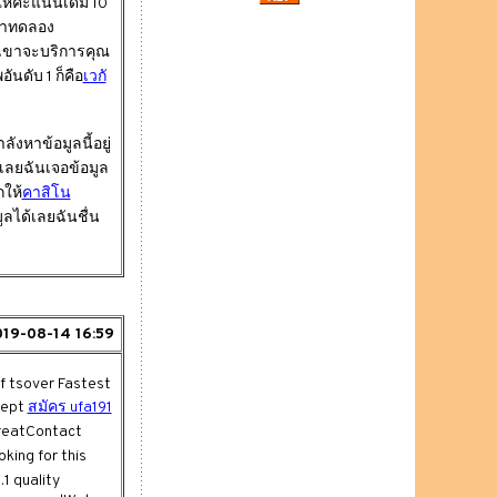
ห้คะแนนเด็ม 10
ามาทดลอง
เขาจะบริการคุณ
ันดับ 1 ก็คือ
เวกั
ังหาข้อมูลนี้อยู่
เลยฉันเจอข้อมูล
ให้
คาสิโน
ลได้เลยฉันชื่น
19-08-14 16:59
of tsover Fastest
cept
สมัคร ufa191
greatContact
king for this
1 quality