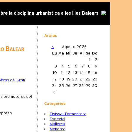
re la disciplina urbanística a les Illes Balears
Arxius
<
Agosto 2026
ro Balear
Lu
Ma
Mi
Ju
Vi
Sa
Do
1
2
3
4
5
6
7
8
9
10
11
12
13
14
15
16
17
18
19
20
21
22
23
obras del Gran
24
25
26
27
28
29
30
31
los promotores del
Categories
empresa
Eivissa i Formentera
Especial
Mallorca
Menorca