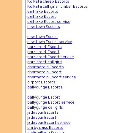
Kolkata cheep Escorts
Kolkata call girls number Escorts
salt lake Escorts
salt lake Escort
salt lake Escort service
new town Escorts
new town Escort
new town Escort service
park sreet Escorts
park sreet Escort
park sreet Escort service
park sreet call girls
dharmatala Escorts
dharmatala Escort
dharmatala Escort service
airport Escorts
ballygunge Escorts
ballygunge Escort
ballygunge Escort service
ballygunge call girls
jadavpur Escorts
jadavpur Escort
jadavpur Escort service
em by pass Escorts
vedic villege Escorts