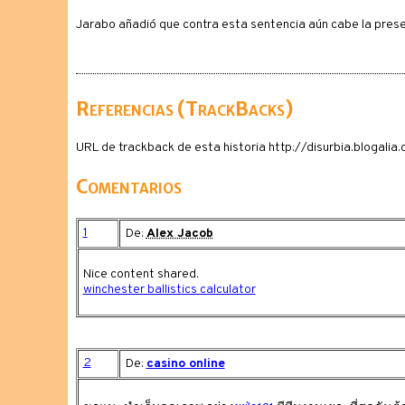
Jarabo añadió que contra esta sentencia aún cabe la prese
Referencias (TrackBacks)
URL de trackback de esta historia http://disurbia.blogal
Comentarios
1
De:
Alex Jacob
Nice content shared.
winchester ballistics calculator
2
De:
casino online