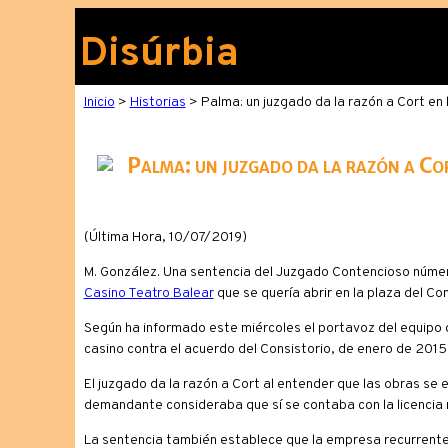
Disúrbia
Inicio
>
Historias
> Palma: un juzgado da la razón a Cort en 
Palma: un juzgado da la razón a Cor
(Última Hora, 10/07/2019)
M. González. Una sentencia del Juzgado Contencioso número
Casino Teatro Balear
que se quería abrir en la plaza del Co
Según ha informado este miércoles el portavoz del equipo d
casino contra el acuerdo del Consistorio, de enero de 2015
El juzgado da la razón a Cort al entender que las obras se 
demandante consideraba que sí se contaba con la licencia n
La sentencia también establece que la empresa recurrente 