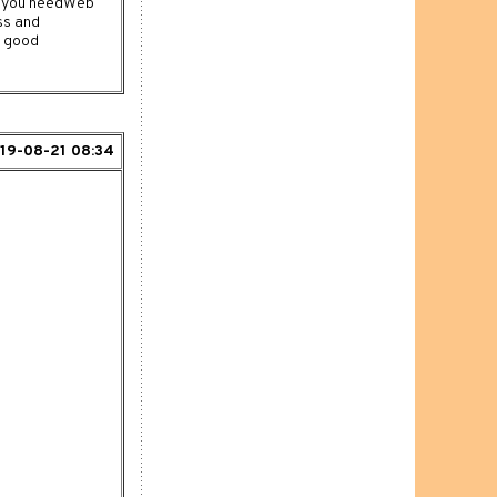
on you needWeb
ss and
e good
19-08-21 08:34