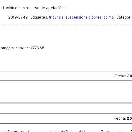
ntación de un recurso de apelación.
2019-07-12 | Etiquetes:
tribunals
,
suspensions d'obres
,
palma
| Categori
ia.com//trackbacks/77958
Fecha:
20
Fecha:
20