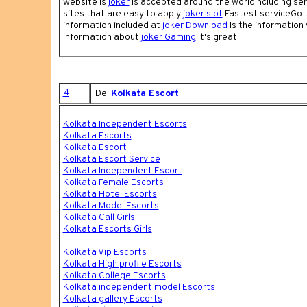
website is
joker
Is accepted around the worldIncluding ser
sites that are easy to apply
joker slot
Fastest serviceGo t
information included at
joker Download
Is the information
information about
joker Gaming
It's great
4
De:
Kolkata Escort
Kolkata Independent Escorts
Kolkata Escorts
Kolkata Escort
Kolkata Escort Service
Kolkata Independent Escort
Kolkata Female Escorts
Kolkata Hotel Escorts
Kolkata Model Escorts
Kolkata Call Girls
Kolkata Escorts Girls
Kolkata Vip Escorts
Kolkata High profile Escorts
Kolkata College Escorts
Kolkata independent model Escorts
Kolkata gallery Escorts