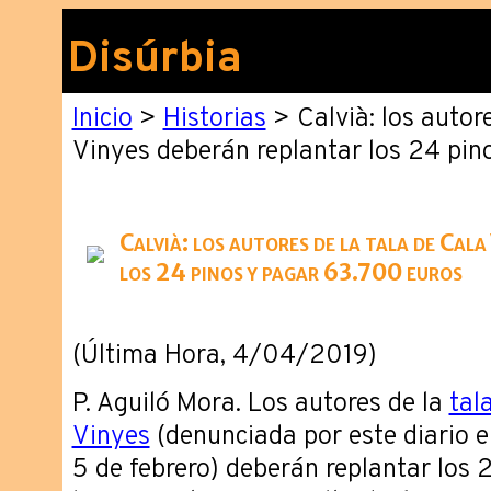
Disúrbia
Inicio
>
Historias
> Calvià: los autore
Vinyes deberán replantar los 24 pin
Calvià: los autores de la tala de Cal
los 24 pinos y pagar 63.700 euros
(Última Hora, 4/04/2019)
P. Aguiló Mora. Los autores de la
tal
Vinyes
(denunciada por este diario e
5 de febrero) deberán replantar los 