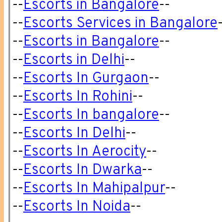
--
Escorts in Bangalore
--
--
Escorts Services in Bangalore
--
Escorts in Bangalore
--
--
Escorts in Delhi
--
--
Escorts In Gurgaon
--
--
Escorts In Rohini
--
--
Escorts In bangalore
--
--
Escorts In Delhi
--
--
Escorts In Aerocity
--
--
Escorts In Dwarka
--
--
Escorts In Mahipalpur
--
--
Escorts In Noida
--