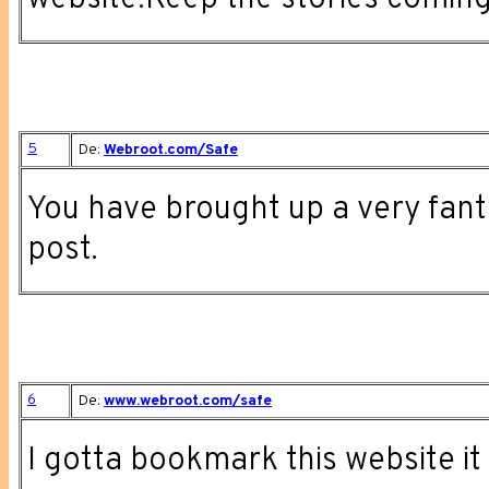
5
De:
Webroot.com/Safe
You have brought up a very fantas
post.
6
De:
www.webroot.com/safe
I gotta bookmark this website it