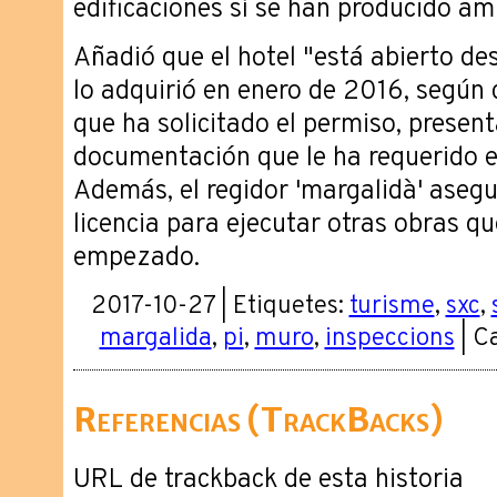
edificaciones sí se han producido am
Añadió que el hotel "está abierto de
lo adquirió en enero de 2016, según c
que ha solicitado el permiso, presen
documentación que le ha requerido 
Además, el regidor 'margalidà' asegu
licencia para ejecutar otras obras q
empezado.
2017-10-27 | Etiquetes:
turisme
,
sxc
,
margalida
,
pi
,
muro
,
inspeccions
| C
Referencias (TrackBacks)
URL de trackback de esta historia