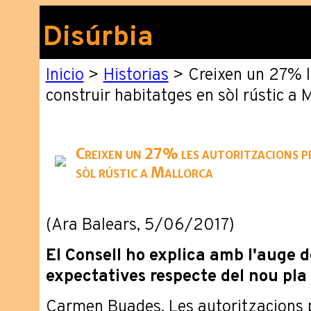
Disúrbia
Inicio
>
Historias
> Creixen un 27% l
construir habitatges en sòl rústic a 
Creixen un 27% les autoritzacions pe
sòl rústic a Mallorca
(Ara Balears, 5/06/2017)
El Consell ho explica amb l'auge del
expectatives respecte del nou pla 
Carmen Buades. Les autoritzacions p