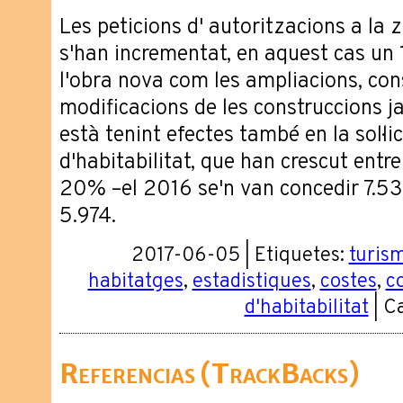
Les peticions d' autoritzacions a la 
s'han incrementat, en aquest cas un 
l'obra nova com les ampliacions, con
modificacions de les construccions ja 
està tenint efectes també en la sol·li
d'habitabilitat, que han crescut entr
20% –el 2016 se'n van concedir 7.539
5.974.
2017-06-05 | Etiquetes:
turis
habitatges
,
estadistiques
,
costes
,
c
d'habitabilitat
| C
Referencias (TrackBacks)