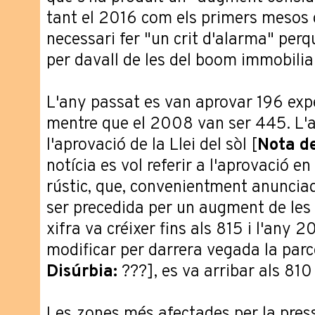
tant el 2016 com els primers mesos 
necessari fer "un crit d'alarma" per
per davall de les del boom immobiliar
L'any passat es van aprovar 196 expe
mentre que el 2008 van ser 445. L'
l'aprovació de la Llei del sòl [
Nota de
notícia es vol referir a l'aprovació en
rústic, que, convenientment anuncia
ser precedida per un augment de les s
xifra va créixer fins als 815 i l'any 
modificar per darrera vegada la parce
Disúrbia:
???], es va arribar als 810
Les zones més afectades per la press