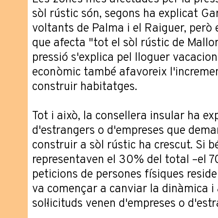
sòl rústic són, segons ha explicat Gar
voltants de Palma i el Raiguer, però
que afecta "tot el sòl rústic de Mall
pressió s'explica pel lloguer vacacion
econòmic també afavoreix l'increment
construir habitatges.
Tot i això, la consellera insular ha e
d'estrangers o d'empreses que dema
construir a sòl rústic ha crescut. Si 
representaven el 30% del total –el 
peticions de persones físiques reside
va començar a canviar la dinàmica i 
sol·licituds venen d'empreses o d'est