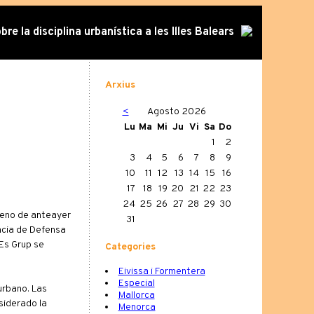
re la disciplina urbanística a les Illes Balears
Arxius
<
Agosto 2026
Lu
Ma
Mi
Ju
Vi
Sa
Do
1
2
3
4
5
6
7
8
9
10
11
12
13
14
15
16
17
18
19
20
21
22
23
24
25
26
27
28
29
30
leno de anteayer
31
ència de Defensa
 Es Grup se
Categories
Eivissa i Formentera
Especial
urbano. Las
Mallorca
siderado la
Menorca