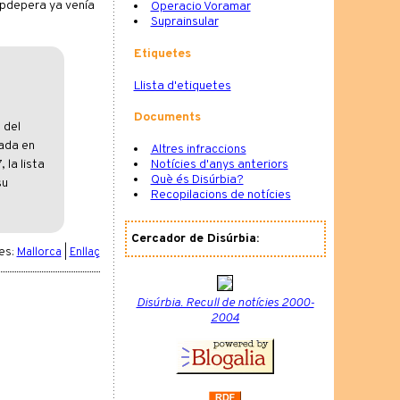
Capdepera ya venía
Operacio Voramar
Suprainsular
Etiquetes
Llista d'etiquetes
Documents
 del
dada en
Altres infraccions
Notícies d'anys anteriors
 la lista
Què és Disúrbia?
su
Recopilacions de notícies
Cercador de Disúrbia:
es:
Mallorca
|
Enllaç
Disúrbia. Recull de notícies 2000-
2004