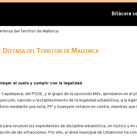
Bitàcora sob
fensa del Territori de Mallorca
de Defensa del Territori de Mallorca
teger el suelo y cumplir con la legalidad
Capdepera, del PSOE, y el grupo de la oposición Més, aprobaron en el p
pección, sanción y restablecimiento de la legalidad urbanística, a la Ag
sistorio mediante una nota, PP y Guanyem votaron en contra, mientras que
 para resolver los expedientes de disciplina urbanística, en rústico y en 
ución de las infracciones. Por ello, el área municipal de Urbanismo ha con