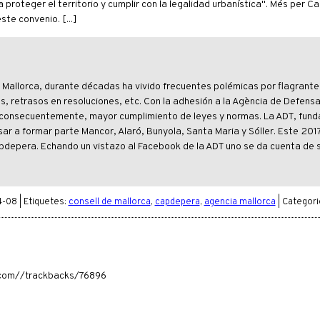
proteger el territorio y cumplir con la legalidad urbanística". Més per 
te convenio. [...]
Mallorca, durante décadas ha vivido frecuentes polémicas por flagrante
s, retrasos en resoluciones, etc. Con la adhesión a la Agència de Defensa
 y, consecuentemente, mayor cumplimiento de leyes y normas. La ADT, fun
r a formar parte Mancor, Alaró, Bunyola, Santa Maria y Sóller. Este 2017,
apdepera. Echando un vistazo al Facebook de la ADT uno se da cuenta de 
-08 | Etiquetes:
consell de mallorca
,
capdepera
,
agencia mallorca
| Categori
ia.com//trackbacks/76896