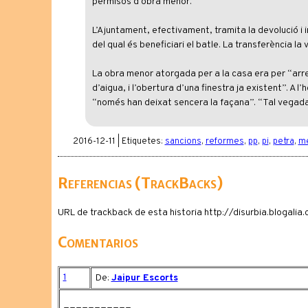
permisos d’obra menor.
L’Ajuntament, efectivament, tramita la devolució i 
del qual és beneficiari el batle. La transferència l
La obra menor atorgada per a la casa era per “arregla
d’aigua, i l’obertura d’una finestra ja existent”. A l
“només han deixat sencera la façana”. “Tal vegad
2016-12-11 | Etiquetes:
sancions
,
reformes
,
pp
,
pi
,
petra
,
m
Referencias (TrackBacks)
URL de trackback de esta historia http://disurbia.blogal
Comentarios
1
De:
Jaipur Escorts