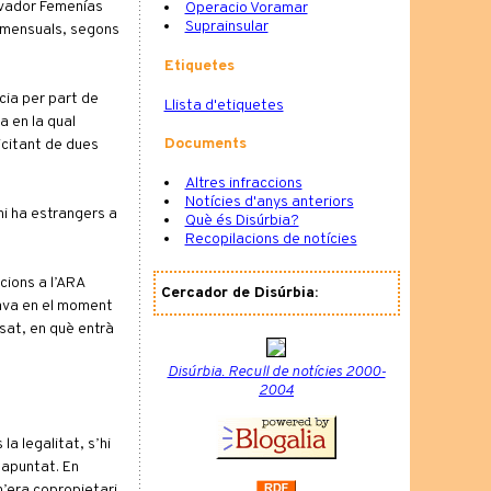
alvador Femenías
Operacio Voramar
Suprainsular
s mensuals, segons
Etiquetes
cia per part de
Llista d'etiquetes
a en la qual
Documents
icitant de dues
Altres infraccions
Notícies d'anys anteriors
hi ha estrangers a
Què és Disúrbia?
Recopilacions de notícies
cions a l’ARA
Cercador de Disúrbia:
tava en el moment
ssat, en què entrà
Disúrbia. Recull de notícies 2000-
2004
la legalitat, s’hi
a apuntat. En
 n’era copropietari