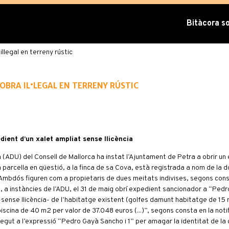
Bitàcora sob
l·legal en terreny rústic
obra il·legal en terreny rústic
dient d’un xalet ampliat sense llicència
(ADU) del Consell de Mallorca ha instat l’Ajuntament de Petra a obrir un
 La parcel·la en qüestió, a la finca de sa Cova, està registrada a nom de la 
 Ambdós figuren com a propietaris de dues meitats indivises, segons cons
), a instàncies de l’ADU, el 31 de maig obrí expedient sancionador a “Pedr
-sense llicència- de l’habitatge existent (golfes damunt habitatge de 15
ina de 40 m2 per valor de 37.048 euros (...)”, segons consta en la notif
regut a l’expressió “Pedro Gayà Sancho i 1” per amagar la identitat de la