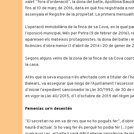
xalet “fora d’ordenació”, la dona del batle, Apol·lònia Bauz
fins al 10 de març de 2016, data en què fou registrada a 
assenyala el Registre de la propietat. La primera mensualit
L’operació immobiliària de la finca de sa Cova, en la qual p
l’oposició municipal, Més per Petra (9 de febrer de 2016), r
apareixen els mateixos protagonistes: la dona del batle i el
llicències d’obra menor (1 d’abril de 2014 i 20 de gener de 2
Segons alguns veïns de la zona de la finca de sa Cova coprop
la casa.
Atès que la seva esposa n’és afectada com a titular de l’ha
Balears, va assegurar que ningú de l’Ajuntament l’assessor
d’iniciar l’expedient sancionador la Llei 30/1992, de 30 de 
en vigor la Llei 40/2015, d’1 d’octubre de 2015 del règim jur
Femenías se’n desentén
“El secretari no em va dir res que no ho pogués fer”, d’obrir l
haurà d’actuar. Si ho vaig fer és perquè ho podia fer (...) p
qualsevol cas, al batle li serà difícil al·legar ignorància d