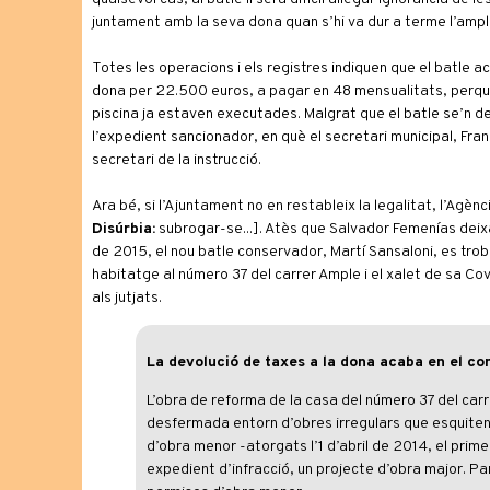
juntament amb la seva dona quan s’hi va dur a terme l’ampli
Totes les operacions i els registres indiquen que el batle a
dona per 22.500 euros, a pagar en 48 mensualitats, perquè 
piscina ja estaven executades. Malgrat que el batle se’n desll
l’expedient sancionador, en què el secretari municipal, Fran
secretari de la instrucció.
Ara bé, si l’Ajuntament no en restableix la legalitat, l’Agè
Disúrbia:
subrogar-se...]. Atès que Salvador Femenías deixar
de 2015, el nou batle conservador, Martí Sansaloni, es trob
habitatge al número 37 del carrer Ample i el xalet de sa Cov
als jutjats.
La devolució de taxes a la dona acaba en el co
L’obra de reforma de la casa del número 37 del car
desfermada entorn d’obres irregulars que esquiten
d’obra menor -atorgats l’1 d’abril de 2014, el prime
expedient d’infracció, un projecte d’obra major. P