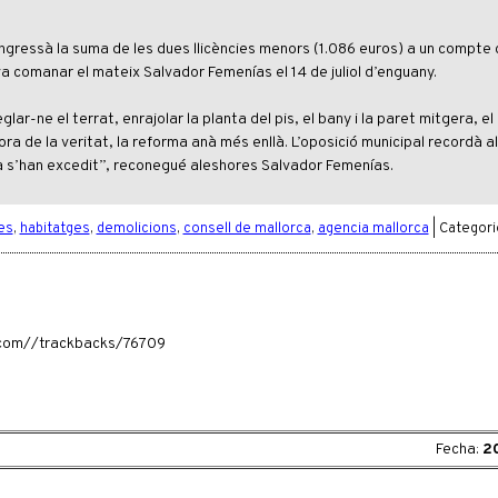
ingressà la suma de les dues llicències menors (1.086 euros) a un compte 
a va comanar el mateix Salvador Femenías el 14 de juliol d’enguany.
r-ne el terrat, enrajolar la planta del pis, el bany i la paret mitgera, el
’hora de la veritat, la reforma anà més enllà. L’oposició municipal recordà a
a s’han excedit”, reconegué aleshores Salvador Femenías.
es
,
habitatges
,
demolicions
,
consell de mallorca
,
agencia mallorca
| Categori
ia.com//trackbacks/76709
Fecha:
2