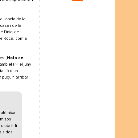
 l’oncle de la
asa i de la
 l’inici de
rer Roca, com a
es [
Nota de
amb el PP el juny
iació d’un
n puguin arribar
polèmica
rmisos
d’obrir-li
els dos