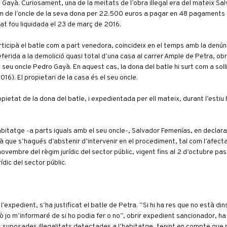
à Gayà. Curiosament, una de la meitats de l’obra il·legal era del mateix S
nom de l’oncle de la seva dona per 22.500 euros a pagar en 48 pagament
at fou liquidada el 23 de març de 2016.
articipà el batle com a part venedora, coincideix en el temps amb la denún
eferida a la demolició quasi total d’una casa al carrer Ample de Petra, obr
 seu oncle Pedro Gayà. En aquest cas, la dona del batle hi surt com a sol·l
016). El propietari de la casa és el seu oncle.
ietat de la dona del batle, i expedientada per ell mateix, durant l’estiu 
bitatge -a parts iguals amb el seu oncle-, Salvador Femenías, en declara
à que s’hagués d’abstenir d’intervenir en el procediment, tal com l’afec
novembre del règim jurídic del sector públic, vigent fins al 2 d’octubre pa
ídic del sector públic.
’expedient, s’ha justificat el batle de Petra. “Si hi ha res que no està dins 
erò jo m’informaré de si ho podia fer o no”, obrir expedient sancionador, h
e les suposades il·legalitats detectades a l’habitatge, tenint en compte que