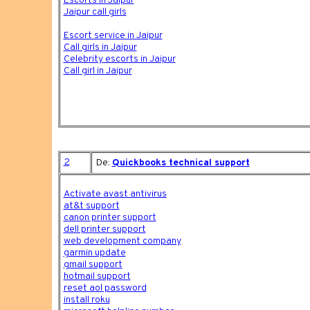
Escorts in Jaipur
Jaipur call girls
Escort service in Jaipur
Call girls in Jaipur
Celebrity escorts in Jaipur
Call girl in Jaipur
2
De:
Quickbooks technical support
Activate avast antivirus
at&t support
canon printer support
dell printer support
web development company
garmin update
gmail support
hotmail support
reset aol password
install roku