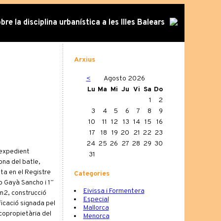
re la disciplina urbanística a les Illes Balears
Arxius
<
Agosto 2026
Lu
Ma
Mi
Ju
Vi
Sa
Do
1
2
3
4
5
6
7
8
9
10
11
12
13
14
15
16
17
18
19
20
21
22
23
24
25
26
27
28
29
30
 expedient
31
dona del batle,
ta en el Registre
Categories
o Gayà Sancho i 1”
Eivissa i Formentera
 m2, construcció
Especial
icació signada pel
Mallorca
 copropietària del
Menorca