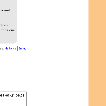
corrent
 dipòsit
l batle que
es:
Mallorca
|
Enllaç
019-01-21 08:53