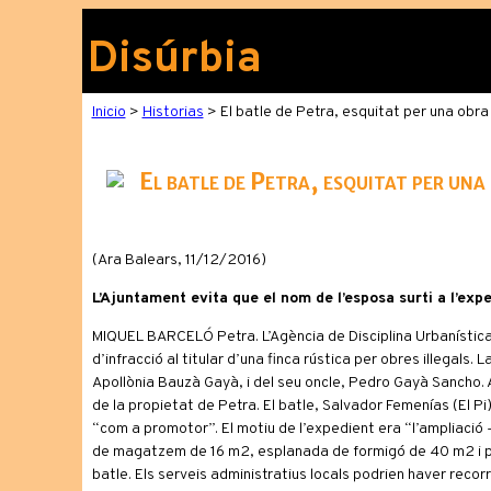
Disúrbia
Inicio
>
Historias
> El batle de Petra, esquitat per una obra i
El batle de Petra, esquitat per una 
(Ara Balears, 11/12/2016)
L’Ajuntament evita que el nom de l’esposa surti a l’expe
MIQUEL BARCELÓ Petra. L’Agència de Disciplina Urbanística 
d’infracció al titular d’una finca rústica per obres il·legals.
Apol·lònia Bauzà Gayà, i del seu oncle, Pedro Gayà Sancho.
de la propietat de Petra. El batle, Salvador Femenías (El Pi
“com a promotor”. El motiu de l’expedient era “l’ampliació 
de magatzem de 16 m2, esplanada de formigó de 40 m2 i pisc
batle. Els serveis administratius locals podrien haver recor