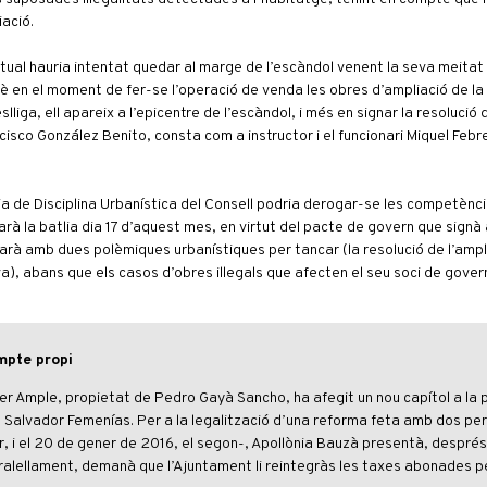
ació.
ctual hauria intentat quedar al marge de l’escàndol venent la seva meitat a
en el moment de fer-se l’operació de venda les obres d’ampliació de la c
iga, ell apareix a l’epicentre de l’escàndol, i més en signar la resolució de
cisco González Benito, consta com a instructor i el funcionari Miquel Feb
ncia de Disciplina Urbanística del Consell podria derogar-se les competènci
à la batlia dia 17 d’aquest mes, en virtut del pacte de govern que signà 
arà amb dues polèmiques urbanístiques per tancar (la resolució de l’ampl
a), abans que els casos d’obres il·legals que afecten el seu soci de gover
mpte propi
rer Ample, propietat de Pedro Gayà Sancho, ha afegit un nou capítol a la 
 Salvador Femenías. Per a la legalització d’una reforma feta amb dos pe
r, i el 20 de gener de 2016, el segon-, Apol·lònia Bauzà presentà, després 
aralel·lament, demanà que l’Ajuntament li reintegràs les taxes abonades p