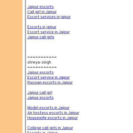
Jaipur escorts
Call girl in Jaipur
Escort services in jaipur
Escorts in jaipur
Escort service in Jaipur
Jaipur call girls
===========
shreya-singh
===========
Jaipur escorts
Escort service in Jaipur
Russian escorts in Jaipur
Jaipur call girl
Jaipur escorts
Model escorts in Jaipur
Air hostess escorts in Jaipur
Housewife escorts in Jaipur
College call girls in Jaipur