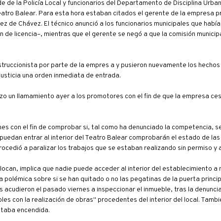
e de la Policía Local y funcionarios del Departamento de Disciplina Urban
atro Balear. Para esta hora estaban citados el gerente de la empresa p
ez de Chávez. El técnico anunció a los funcionarios municipales que habí
 de licencia–, mientras que el gerente se negó a que la comisión municipa
struccionista por parte de la empres a y pusieron nuevamente los hechos
justicia una orden inmediata de entrada.
izo un llamamiento ayer a los promotores con el fin de que la empresa ces
nes con el fin de comprobar si, tal como ha denunciado la competencia, 
puedan entrar al interior del Teatro Balear comprobarán el estado de las
cedió a paralizar los trabajos que se estaban realizando sin permiso y a 
locan, implica que nadie puede acceder al interior del establecimiento a
a polémica sobre si se han quitado o no las pegatinas de la puerta princip
s acudieron el pasado viernes a inspeccionar el inmueble, tras la denunc
es con la realización de obras" procedentes del interior del local. Tamb
staba encendida.