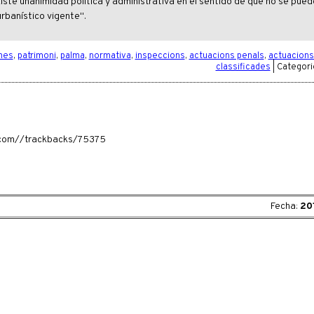
iste unanimidad política y administrativa en el sentido de que no se pued
urbanístico vigente".
mes
,
patrimoni
,
palma
,
normativa
,
inspeccions
,
actuacions penals
,
actuacions 
classificades
| Categori
ia.com//trackbacks/75375
Fecha:
20