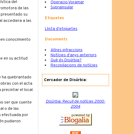
ística del
Operacio Voramar
Suprainsular
romotora de las
a presentado su
Etiquetes
l accediera a las
Llista d'etiquetes
Documents
 en conocimiento
Altres infraccions
Notícies d'anys anteriors
e en su actitud
Què és Disúrbia?
Recopilacions de notícies
se ha quebrantado
Cercador de Disúrbia:
 obras con el acta
precintar el local.
Disúrbia. Recull de notícies 2000-
 no ser que cuente
2004
al o de las
ia efectuada por
ién pudieron