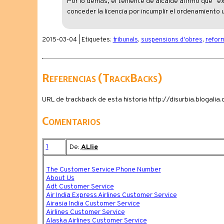
Por lo demás, el teniente de alcalde afirmó que "ex
conceder la licencia por incumplir el ordenamiento 
2015-03-04 | Etiquetes:
tribunals
,
suspensions d'obres
,
refor
Referencias (TrackBacks)
URL de trackback de esta historia http://disurbia.blogal
Comentarios
1
De:
ALlie
The Customer Service Phone Number
About Us
Adt Customer Service
Air India Express Airlines Customer Service
Airasia India Customer Service
Airlines Customer Service
Alaska Airlines Customer Service