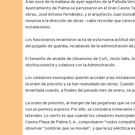
A las once de la mañana de ayer agentes de la Patrulla Verd
Ayuntamiento de Palma se personaron en el Gran Casino Te
obras, José Antonio Fernández, y el arquitecto Juan Gonzál
renuncia a la dirección de obras –cabe recordar que carecen
instalaciones.
Los funcionarios levantaron acta de esta nueva actitud ob
del juzgado de guardia, recabando de la administración de 
El teniente de alcalde de Urbanismo de Cort, Jesús Valls, h
obstruccionista y colabore con la Administración.
Los celadores municipales quieren acceder a las instalacio
la orden de precinto y se han reanudado las obras. Cuando 
levantada cuando, a finales del pasado mes de enero, se pro
La orden de precinto, al margen de las pegatinas que se co
con un permiso expreso. Por ello, se considera irrelevante l
laterales. Lo cierto es que cuando los celadores municipale
Casino Playa de Palma S. A., comprobaron "ruidos compatibl
observar "sombras que se movían", y que la luz eléctrica e