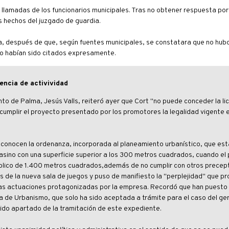
s llamadas de los funcionarios municipales. Tras no obtener respuesta por
 hechos del juzgado de guardia.
a, después de que, según fuentes municipales, se constatara que no hubo
to habían sido citados expresamente.
encia de activividad
to de Palma, Jesús Valls, reiteró ayer que Cort "no puede conceder la li
incumplir el proyecto presentado por los promotores la legalidad vigent
 conocen la ordenanza, incorporada al planeamiento urbanístico, que es
asino con una superficie superior a los 300 metros cuadrados, cuando el
blico de 1.400 metros cuadrados,además de no cumplir con otros precep
s de la nueva sala de juegos y puso de manifiesto la "perplejidad" que p
las actuaciones protagonizadas por la empresa. Recordó que han puesto
ia de Urbanismo, que solo ha sido aceptada a trámite para el caso del ge
 sido apartado de la tramitación de este expediente.