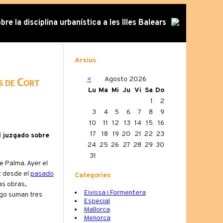
re la disciplina urbanística a les Illes Balears
Arxius
<
Agosto 2026
s de Cort
Lu
Ma
Mi
Ju
Vi
Sa
Do
1
2
3
4
5
6
7
8
9
10
11
12
13
14
15
16
17
18
19
20
21
22
23
l juzgado sobre
24
25
26
27
28
29
30
31
 Palma. Ayer el
z desde el
pasado
Categories
as obras,
Eivissa i Formentera
ego suman tres
Especial
Mallorca
Menorca