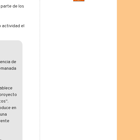
 parte de los
 actividad el
cencia de
e emanada
tablece
 proyecto
tos".
roduce en
 una
rente