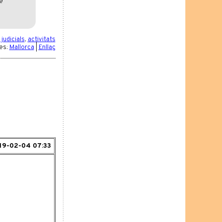
e
judicials
,
activitats
es:
Mallorca
|
Enllaç
19-02-04 07:33