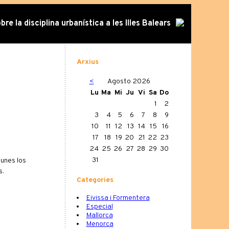
re la disciplina urbanística a les Illes Balears
Arxius
<
Agosto 2026
Lu
Ma
Mi
Ju
Vi
Sa
Do
1
2
3
4
5
6
7
8
9
10
11
12
13
14
15
16
17
18
19
20
21
22
23
24
25
26
27
28
29
30
31
unes los
s.
Categories
Eivissa i Formentera
Especial
Mallorca
Menorca