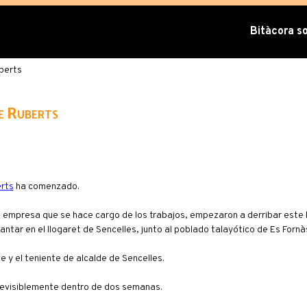
Bitàcora sob
berts
de Ruberts
erts
ha comenzado.
empresa que se hace cargo de los trabajos, empezaron a derribar este l
ntar en el llogaret de Sencelles, junto al poblado talayótico de Es Fornà
de y el teniente de alcalde de Sencelles.
 previsiblemente dentro de dos semanas.