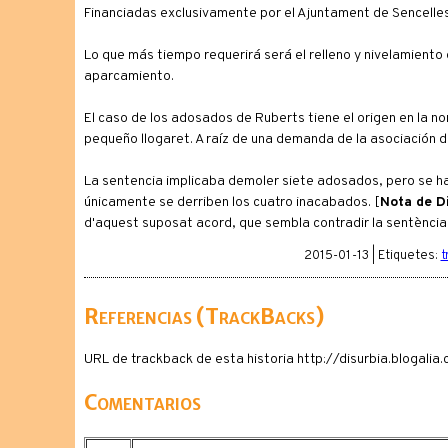
Financiadas exclusivamente por el Ajuntament de Sencelle
Lo que más tiempo requerirá será el relleno y nivelamiento
aparcamiento.
El caso de los adosados de Ruberts tiene el origen en la n
pequeño llogaret. A raíz de una demanda de la asociación d
La sentencia implicaba demoler siete adosados, pero se h
únicamente se derriben los cuatro inacabados. [
Nota de Di
d'aquest suposat acord, que sembla contradir la sentència
2015-01-13 | Etiquetes:
t
Referencias (TrackBacks)
URL de trackback de esta historia http://disurbia.blogal
Comentarios