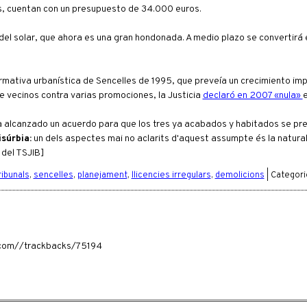
s, cuentan con un presupuesto de 34.000 euros.
 del solar, que ahora es una gran hondonada. A medio plazo se convertirá 
ormativa urbanística de Sencelles de 1995, que preveía un crecimiento im
e vecinos contra varias promociones, la Justicia
declaró en 2007 «nula»
a alcanzado un acuerdo para que los tres ya acabados y habitados se pr
súrbia:
un dels aspectes mai no aclarits d'aquest assumpte és la natural
 del TSJIB]
ribunals
,
sencelles
,
planejament
,
llicencies irregulars
,
demolicions
| Categori
ia.com//trackbacks/75194