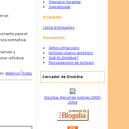
Operacio Voramar
Suprainsular
en un
Etiquetes
Llista d'etiquetes
portante para el
Documents
esta normativa.
Altres infraccions
eserven y
Notícies d'anys anteriors
Què és Disúrbia?
esa i eficàcia
Recopilacions de notícies
es:
Mallorca
|
Enllaç
Cercador de Disúrbia:
Disúrbia. Recull de notícies 2000-
2004