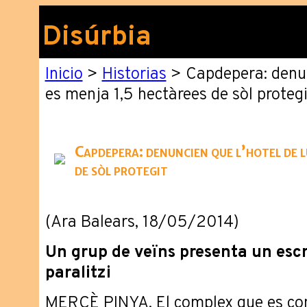
Disúrbia
Inicio
>
Historias
> Capdepera: denunc
es menja 1,5 hectàrees de sòl protegi
Capdepera: denuncien que l’hotel de l
de sòl protegit
(Ara Balears, 18/05/2014)
Un grup de veïns presenta un escri
paralitzi
MERCÈ PINYA. El complex que es co