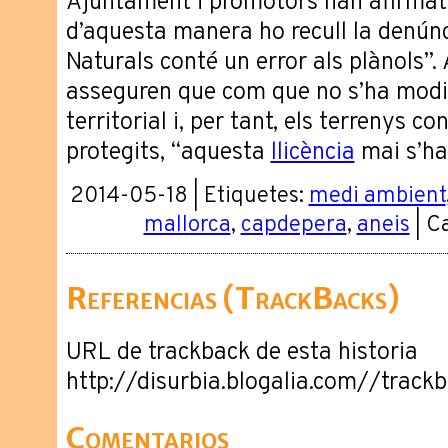
Ajuntament i promotors han afirmat e
d’aquesta manera ho recull la denúnci
Naturals conté un error als plànols”. A 
asseguren que com que no s’ha modifi
territorial i, per tant, els terrenys 
protegits, “aquesta
llicència
mai s’ha
2014-05-18 | Etiquetes:
medi ambient
mallorca
,
capdepera
,
aneis
| C
Referencias (TrackBacks)
URL de trackback de esta historia
http://disurbia.blogalia.com//trac
Comentarios