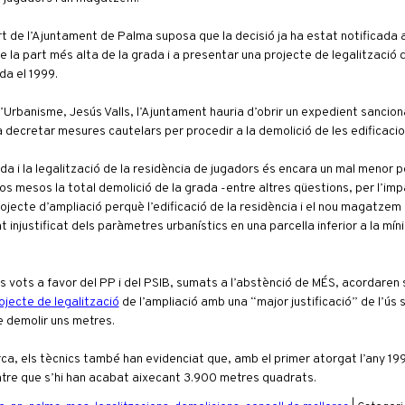
rt de l’Ajuntament de Palma suposa que la decisió ja ha estat notificada
e la part més alta de la grada i a presentar una projecte de legalització d
da el 1999.
d’Urbanisme, Jesús Valls, l’Ajuntament hauria d’obrir un expedient sancion
ar a decretar mesures cautelars per procedir a la demolició de les edificac
a i la legalització de la residència de jugadors és encara un mal menor pe
s mesos la total demolició de la grada -entre altres qüestions, per l’imp
ojecte d’ampliació perquè l’edificació de la residència i el nou magatzem 
 injustificat dels paràmetres urbanístics en una parcel·la inferior a la mí
els vots a favor del PP i del PSIB, sumats a l’abstènció de MÉS, acordare
ojecte de legalització
de l’ampliació amb una “major justificació” de l’ús s
e demolir uns metres.
lorca, els tècnics també han evidenciat que, amb el primer atorgat l’any 199
ntre que s’hi han acabat aixecant 3.900 metres quadrats.