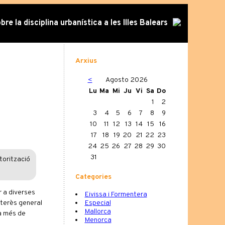
re la disciplina urbanística a les Illes Balears
Arxius
<
Agosto 2026
Lu
Ma
Mi
Ju
Vi
Sa
Do
1
2
3
4
5
6
7
8
9
10
11
12
13
14
15
16
17
18
19
20
21
22
23
24
25
26
27
28
29
30
31
torització
Categories
r a diverses
Eivissa i Formentera
nterès general
Especial
Mallorca
 a més de
Menorca