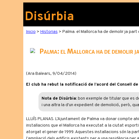
Disúrbia
Inicio
>
Historias
> Palma: el Mallorca ha de demolir ja part 
Palma: el Mallorca ha de demolir ja
(Ara Balears, 9/04/2014)
El club ha rebut la notificació de l’acord del Consell de
Nota de Disúrbia:
bon exemple de titular que es de
i una altra la d'un expedient de demolició, però, qu
LLUÍS PLANAS. L’Ajuntament de Palma va donar compte ahir d
instal·lacions que el Mallorca ha executat a la ciutat espor
atorgat el gener de 1999. Aquestes instal·lacions són la par
l’ampliació dels edificis existents per a una residència per