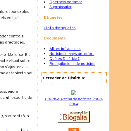
Operacio Voramar
Suprainsular
 als responsables
Etiquetes
els edificis
Llista d'etiquetes
ador contra el
Documents
ions afectades.
Altres infraccions
Notícies d'anys anteriors
r al Mallorca. Els
Què és Disúrbia?
acte visual sobre
Recopilacions de notícies
no s’ajusten a la
nima establerta pel
Cercador de Disúrbia:
n suspendre
ocial i esportiu de
Disúrbia. Recull de notícies 2000-
2004
9, s’autoritzà la