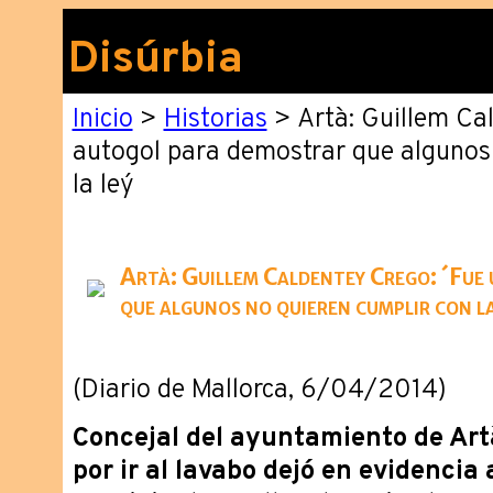
Disúrbia
Inicio
>
Historias
> Artà: Guillem Cal
autogol para demostrar que algunos 
la ley´
Artà: Guillem Caldentey Crego: ´Fue
que algunos no quieren cumplir con la
(Diario de Mallorca, 6/04/2014)
Concejal del ayuntamiento de Artà
por ir al lavabo dejó en evidencia