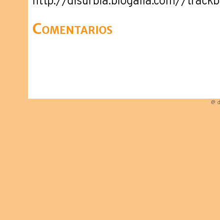
http://disurbia.blogalia.com//trac
Comentarios
@ d