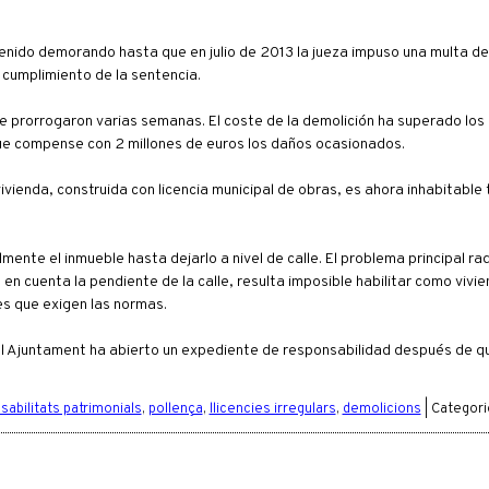
nido demorando hasta que en julio de 2013 la jueza impuso una multa de
 cumplimiento de la sentencia.
se prorrogaron varias semanas. El coste de la demolición ha superado los
ue compense con 2 millones de euros los daños ocasionados.
ivienda, construida con licencia municipal de obras, es ahora inhabitable 
ente el inmueble hasta dejarlo a nivel de calle. El problema principal rad
n cuenta la pendiente de la calle, resulta imposible habilitar como vivie
s que exigen las normas.
 el Ajuntament ha abierto un expediente de responsabilidad después de q
abilitats patrimonials
,
pollença
,
llicencies irregulars
,
demolicions
| Categori