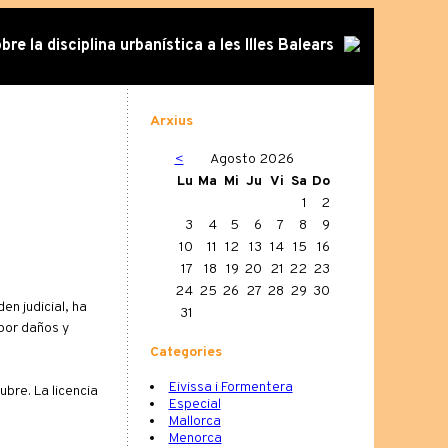
re la disciplina urbanística a les Illes Balears
Arxius
<
Agosto 2026
Lu
Ma
Mi
Ju
Vi
Sa
Do
1
2
3
4
5
6
7
8
9
10
11
12
13
14
15
16
17
18
19
20
21
22
23
24
25
26
27
28
29
30
en judicial, ha
31
por daños y
Categories
Eivissa i Formentera
ubre. La licencia
Especial
Mallorca
Menorca