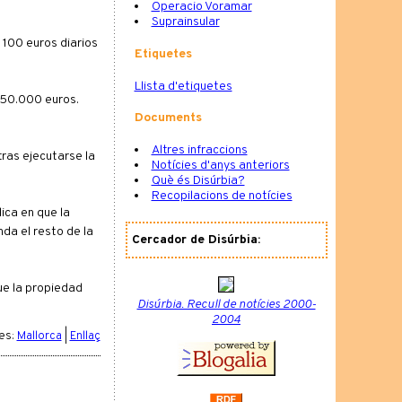
Operacio Voramar
Suprainsular
 100 euros diarios
Etiquetes
Llista d'etiquetes
 50.000 euros.
Documents
Altres infraccions
tras ejecutarse la
Notícies d'anys anteriors
Què és Disúrbia?
Recopilacions de notícies
ica en que la
nda el resto de la
Cercador de Disúrbia:
ue la propiedad
Disúrbia. Recull de notícies 2000-
2004
es:
Mallorca
|
Enllaç