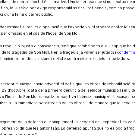
esellanç de quatre morts) és una advertència seriosa que si no s'actua d
tica, la Justícia pot exigir responsabilitas fins i tot penals, com ha passa
ci d'una feina o càrrec públic.
 desestimat el recurs d'apel·lació que l'exbatle va interposar contra la sen
per omissió en el cas de l'hotel de Son Moll.
na resolució injusta a consciència, sinó que també ho fa el qui sap que ha 
cas de la tragèdia de Son Moll. Per la tragèdia ja varen ser jutjats i
condemn
'homicidi imprudent, lesions i delicte contra els drets dels treballadors.
 zelador municipal havia advertit el batle que les obres de rehabilitació d
l 29 d'octubre (data de la primera denúncia del zelador municipal) i el 3 
 l'hotel de Son Moll sense la preceptiva llicència municipal". L'acusat -co
ència "la immediata paralització de les obres", de manera que la seva 
'argument de la defensa que simplement la incoació de l'expedient es va 
s obres vol dir que les autoritzàs. La defensa apuntà que no es podia trac
robat amb les obres".