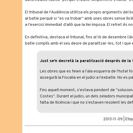
El tribunal de l'Audiència utilitza els propis arguments del 
al batle perquè si "es va trobar" amb unes obres sense llic
a l'exercici immediat d'allò que la llei imposa. El retret és 
En definitiva, destaca el tribunal, fins al 16 de desembre (di
batle complís amb el seu deure de paralitzar-les, tot i qu
Just se'n decretà la paralització després de la 
Les obres que es feien a l'ala esquerra de l'hotel
assegurà la Fiscalia en el judici a l'exbatle. No es p
Fins aquell moment, s'estava pendent de "soluciona
Costes". Durant el judici, un dels zeladors municipal
falta de llicència i que no s'estaven resolent les def
2013-11-09 | Eti