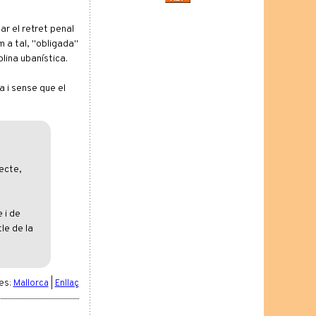
ar el retret penal
m a tal, "obligada"
plina ubanística.
a i sense que el
ecte,
 i de
le de la
es:
Mallorca
|
Enllaç