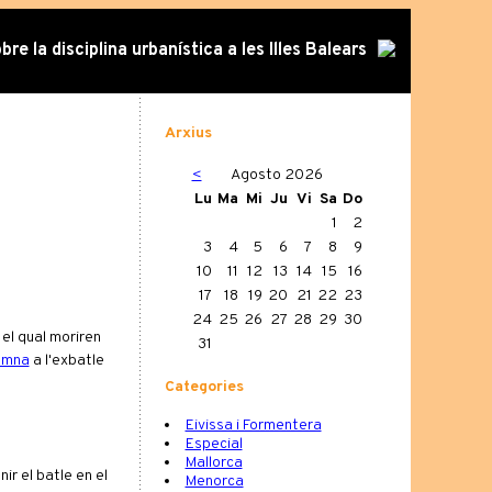
re la disciplina urbanística a les Illes Balears
Arxius
<
Agosto 2026
Lu
Ma
Mi
Ju
Vi
Sa
Do
1
2
3
4
5
6
7
8
9
10
11
12
13
14
15
16
17
18
19
20
21
22
23
24
25
26
27
28
29
30
el qual moriren
31
emna
a l'exbatle
Categories
Eivissa i Formentera
Especial
Mallorca
ir el batle en el
Menorca