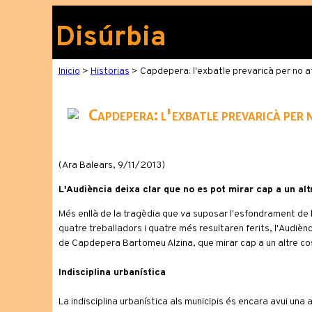
Disúrbia
Inicio
>
Historias
> Capdepera: l'exbatle prevaricà per no at
Capdepera: l'exbatle prevaricà per 
(Ara Balears, 9/11/2013)
L'Audiència deixa clar que no es pot mirar cap a un altr
Més enllà de la tragèdia que va suposar l'esfondrament de l
quatre treballadors i quatre més resultaren ferits, l'Audiènc
de Capdepera Bartomeu Alzina, que mirar cap a un altre cost
Indisciplina urbanística
La indisciplina urbanística als municipis és encara avui una 