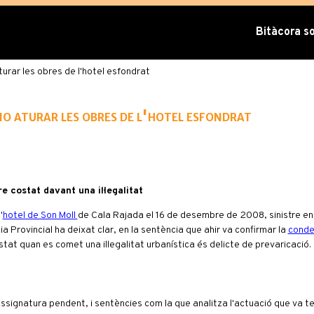
Bitàcora sob
urar les obres de l'hotel esfondrat
no aturar les obres de l'hotel esfondrat
e costat davant una il·legalitat
'
hotel de Son Moll
de Cala Rajada el 16 de desembre de 2008, sinistre en 
ia Provincial ha deixat clar, en la sentència que ahir va confirmar la
cond
at quan es comet una il·legalitat urbanística és delicte de prevaricació.
assignatura pendent, i sentències com la que analitza l'actuació que va ten