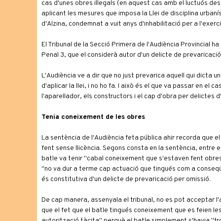
cas d'unes obres il·legals (en aquest cas amb el luctuós d
aplicant les mesures que imposa la Llei de disciplina urbanís
d'Alzina, condemnat a vuit anys d'inhabilitació per a l'exerci
El Tribunal de la Secció Primera de l'Audiència Provincial ha
Penal 3, que el considerà autor d'un delicte de prevaricació 
L'Audiència ve a dir que no just prevarica aquell qui dicta u
d'aplicar la llei, i no ho fa. I això és el que va passar en el 
l'aparellador, els constructors i el cap d'obra per delictes d
Tenia coneixement de les obres
La sentència de l'Audiència feta pública ahir recorda que el
fent sense llicència. Segons consta en la sentència, entre e
batle va tenir "cabal coneixement que s'estaven fent obres a
"no va dur a terme cap actuació que tingués com a conseqü
és constitutiva d'un delicte de prevaricació per omissió.
De cap manera, assenyala el tribunal, no es pot acceptar l
que el fet que el batle tingués coneixement que es feien le
autorització tàcita" perquè el batle simplement s'havia "t