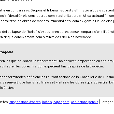
batle en contra seva. Segons el tribunal, aquesta afirmació ajuda a sustent
ència "desatén els seus deures com a autoritat urbanística actuant" i, co
no paralitzar les obres de manera immediata tal com exigeix la Llei de disci
a del col·lapse de l'hotel) s'executaren obres sense l'empara d'una llicènci
e en tingué coneixement com a mínim des del 4 de novembre.
tragèdia
 foren les que causaren l'esfondrament i no estaven emparades en cap proj
aralitzaren les obres ni s'obrí expedient fins després de la tragèdia.
r determinades deficiències i autoritzacions de la Conselleria de Turisme
s assenyalà que havia fet fins a set visites a les obres i que advertí el bat
iciències.
quetes:
suspensions d'obres
,
hotels
,
capdepera
,
actuacions penals
| Categori