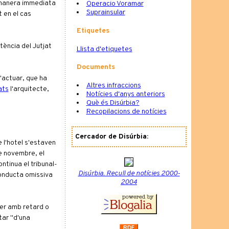
e manera immediata
Operacio Voramar
Suprainsular
t en el cas
Etiquetes
tència del Jutjat
Llista d'etiquetes
Documents
d'actuar, que ha
Altres infraccions
ats
l'arquitecte,
Notícies d'anys anteriors
Què és Disúrbia?
Recopilacions de notícies
Cercador de Disúrbia:
e l'hotel s'estaven
de novembre, el
ntinua el tribunal-
Disúrbia. Recull de notícies 2000-
conducta omissiva
2004
fer amb retard o
tar "d'una