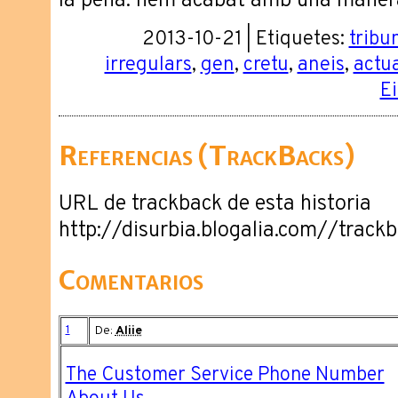
la pena: hem acabat amb una manera
2013-10-21 | Etiquetes:
tribu
irregulars
,
gen
,
cretu
,
aneis
,
actu
Ei
Referencias (TrackBacks)
URL de trackback de esta historia
http://disurbia.blogalia.com//trac
Comentarios
1
De:
Aliie
The Customer Service Phone Number