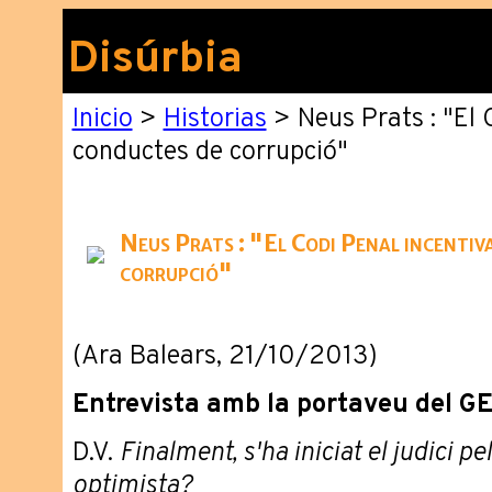
Disúrbia
Inicio
>
Historias
> Neus Prats : "El 
conductes de corrupció"
Neus Prats : "El Codi Penal incentiv
corrupció"
(Ara Balears, 21/10/2013)
Entrevista amb la portaveu del G
D.V.
Finalment, s'ha iniciat el judici p
optimista?