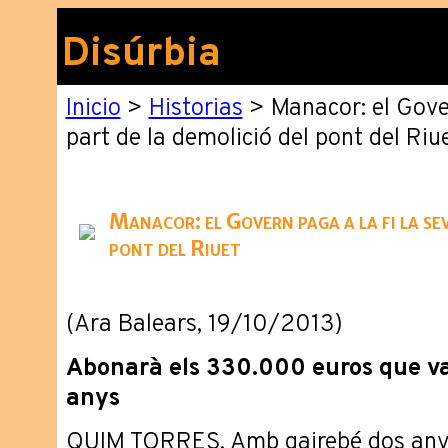
Disúrbia
Inicio
>
Historias
> Manacor: el Gover
part de la demolició del pont del Riu
Manacor: el Govern paga a la fi la sev
pont del Riuet
(Ara Balears, 19/10/2013)
Abonarà els 330.000 euros que v
anys
QUIM TORRES. Amb gairebé dos anys 