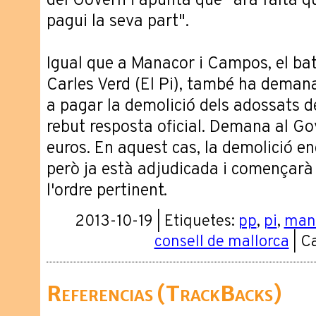
del Govern i apuntà que "ara falta q
pagui la seva part".
Igual que a Manacor i Campos, el bat
Carles Verd (El Pi), també ha demanat
a pagar la demolició dels adossats d
rebut resposta oficial. Demana al G
euros. En aquest cas, la demolició en
però ja està adjudicada i començarà 
l'ordre pertinent.
2013-10-19 | Etiquetes:
pp
,
pi
,
man
consell de mallorca
| C
Referencias (TrackBacks)