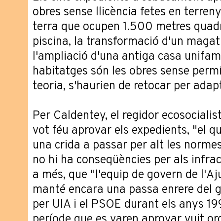
obres sense llicència fetes en terre
terra que ocupen 1.500 metres quadrat
piscina, la transformació d'un maga
l'ampliació d'una antiga casa unifam
habitatges són les obres sense perm
teoria, s'haurien de retocar per adap
Per Caldentey, el regidor ecosocialis
vot féu aprovar els expedients, "el q
una crida a passar per alt les norme
no hi ha conseqüències per als infrac
a més, que "l'equip de govern de l'A
manté encara una passa enrere del g
per UIA i el PSOE durant els anys 1
període que es varen aprovar vuit or