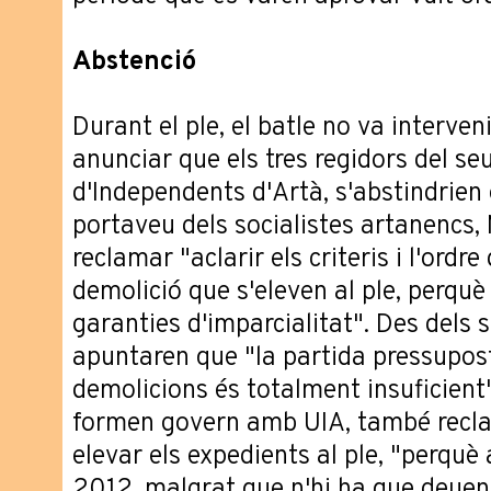
Abstenció
Durant el ple, el batle no va interven
anunciar que els tres regidors del se
d'Independents d'Artà, s'abstindrien 
portaveu dels socialistes artanencs,
reclamar "aclarir els criteris i l'ordr
demolició que s'eleven al ple, perqu
garanties d'imparcialitat". Des dels s
apuntaren que "la partida pressupost
demolicions és totalment insuficient".
formen govern amb UIA, també reclam
elevar els expedients al ple, "perqu
2012, malgrat que n'hi ha que deuen