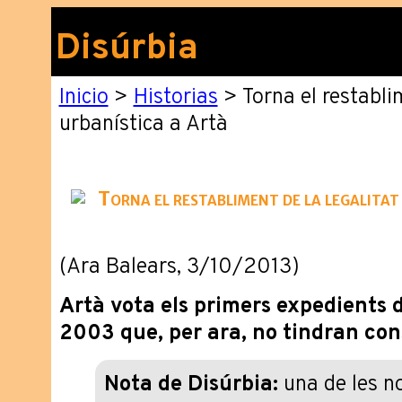
Disúrbia
Inicio
>
Historias
> Torna el restablim
urbanística a Artà
Torna el restabliment de la legalitat
(Ara Balears, 3/10/2013)
Artà vota els primers expedients d
2003 que, per ara, no tindran co
Nota de Disúrbia:
una de les n