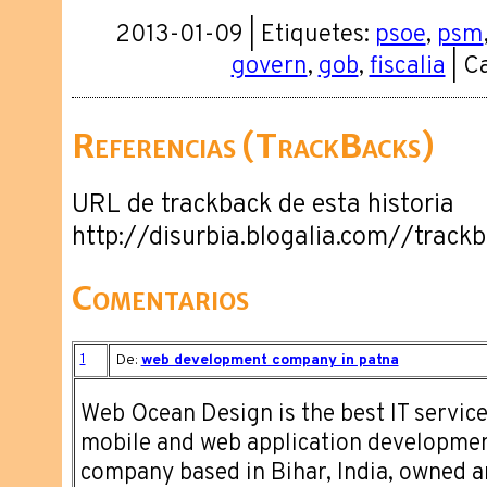
2013-01-09 | Etiquetes:
psoe
,
psm
govern
,
gob
,
fiscalia
| C
Referencias (TrackBacks)
URL de trackback de esta historia
http://disurbia.blogalia.com//trac
Comentarios
1
De:
web development company in patna
Web Ocean Design is the best IT servic
mobile and web application developme
company based in Bihar, India, owned 