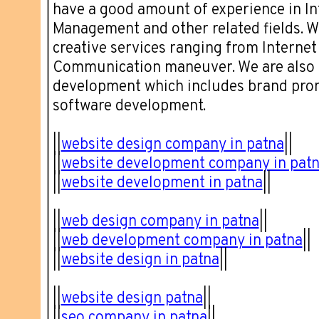
have a good amount of experience in I
Management and other related fields. W
creative services ranging from Internet
Communication maneuver. We are also s
development which includes brand pro
software development.
||
website design company in patna
||
||
website development company in pat
||
website development in patna
||
||
web design company in patna
||
||
web development company in patna
||
||
website design in patna
||
||
website design patna
||
||
seo company in patna
||