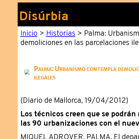
Disúrbia
Inicio
>
Historias
> Palma: Urbanism
demoliciones en las parcelaciones il
Palma: Urbanismo contempla demolici
ilegales
(Diario de Mallorca, 19/04/2012)
Los técnicos creen que se podrán 
las 90 urbanizaciones con el nuev
MIQUEL ADROVER. PALMA. ­El depa