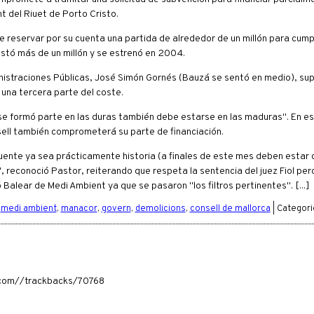
t del Riuet de Porto Cristo.
eservar por su cuenta una partida de alrededor de un millón para cumplir
stó más de un millón y se estrenó en 2004.
ministraciones Públicas, José Simón Gornés (Bauzá se sentó en medio), su
una tercera parte del coste.
se formó parte en las duras también debe estarse en las maduras". En est
ell también comprometerá su parte de financiación.
puente ya sea prácticamente historia (a finales de este mes deben estar
 reconoció Pastor, reiterando que respeta la sentencia del juez Fiol per
 Balear de Medi Ambient ya que se pasaron "los filtros pertinentes". [...]
:
medi ambient
,
manacor
,
govern
,
demolicions
,
consell de mallorca
| Categori
ia.com//trackbacks/70768