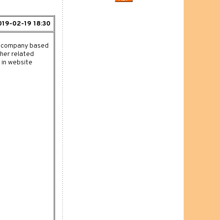
019-02-19 18:30
nt company based
her related
 in website