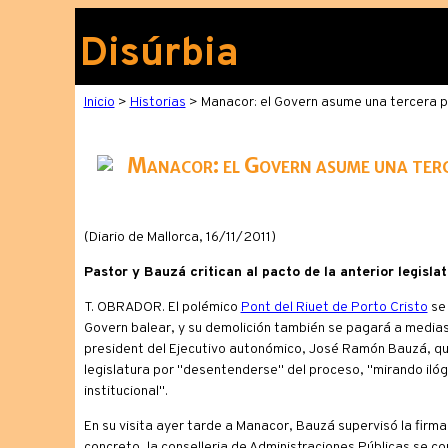
Disúrbia
Inicio
>
Historias
> Manacor: el Govern asume una tercera pa
Manacor: el Govern asume una terce
(Diario de Mallorca, 16/11/2011)
Pastor y Bauzá critican al pacto de la anterior legisl
T. OBRADOR. El polémico
Pont del Riuet de Porto Cristo
se 
Govern balear, y su demolición también se pagará a medias e
president del Ejecutivo autonómico, José Ramón Bauzá, qui
legislatura por "desentenderse" del proceso, "mirando ilógi
institucional".
En su visita ayer tarde a Manacor, Bauzá supervisó la firma
concreto, la conselleria de Administraciones Públicas se c