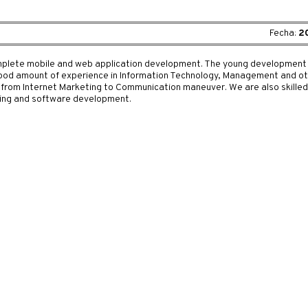
Fecha:
2
complete mobile and web application development. The young developme
good amount of experience in Information Technology, Management and ot
g from Internet Marketing to Communication maneuver. We are also skilled
ing and software development.