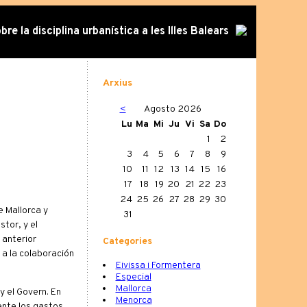
re la disciplina urbanística a les Illes Balears
Arxius
<
Agosto 2026
Lu
Ma
Mi
Ju
Vi
Sa
Do
1
2
3
4
5
6
7
8
9
10
11
12
13
14
15
16
17
18
19
20
21
22
23
24
25
26
27
28
29
30
e Mallorca y
31
tor, y el
 anterior
Categories
 a la colaboración
Eivissa i Formentera
Especial
Mallorca
y el Govern. En
Menorca
ente los gastos