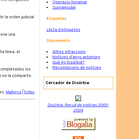
Operacio Voramar
Suprainsular
 la orden judicial
Etiquetes
Llista d'etiquetes
pone una
Documents
Altres infraccions
a línea, el
Notícies d'anys anteriors
Què és Disúrbia?
Recopilacions de notícies
 completados los
o no la comparte.
Cercador de Disúrbia:
es:
Mallorca
|
Enllaç
Disúrbia. Recull de notícies 2000-
2004