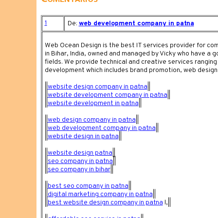
1
De:
web development company in patna
Web Ocean Design is the best IT services provider for 
in Bihar, India, owned and managed by Vicky who have a 
fields. We provide technical and creative services rangin
development which includes brand promotion, web design
||
website design company in patna
||
||
website development company in patna
||
||
website development in patna
||
||
web design company in patna
||
||
web development company in patna
||
||
website design in patna
||
||
website design patna
||
||
seo company in patna
||
||
seo company in bihar
||
||
best seo company in patna
||
||
digital marketing company in patna
||
||
best website design company in patna
l,||