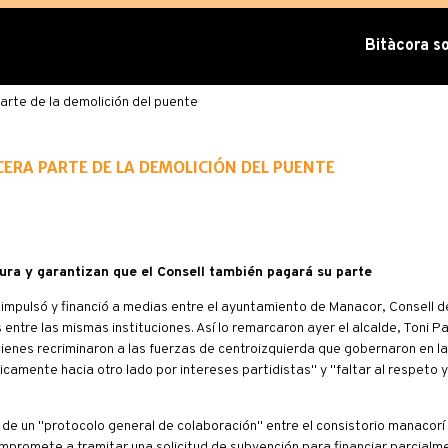
Bitàcora sob
rte de la demolición del puente
ra parte de la demolición del puente
atura y garantizan que el Consell también pagará su parte
impulsó y financió a medias entre el ayuntamiento de Manacor, Consell d
ntre las mismas instituciones. Así lo remarcaron ayer el alcalde, Toni Pas
enes recriminaron a las fuerzas de centroizquierda que gobernaron en la
camente hacia otro lado por intereses partidistas" y "faltar al respeto y
 de un "protocolo general de colaboración" entre el consistorio manacorí 
ompromete a tramitar una solicitud de subvención para financiar parcialm