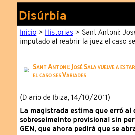
Disúrbia
Inicio
>
Historias
> Sant Antoni: José
imputado al reabrir la juez el caso s
Sant Antoni: José Sala vuelve a estar
el caso ses Variades
(Diario de Ibiza, 14/10/2011)
La magistrada estima que erró al d
sobreseimeinto provisional sin per
GEN, que ahora pedirá que se abra 