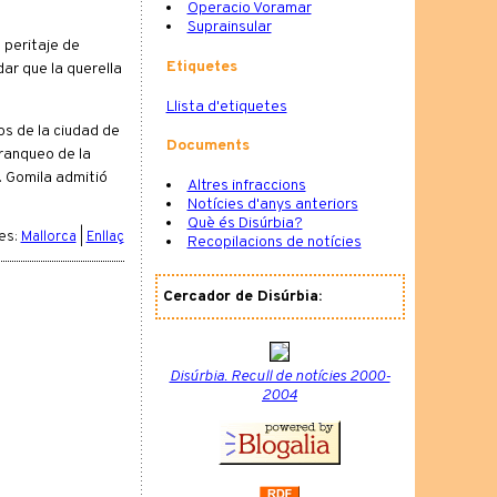
Operacio Voramar
Suprainsular
 peritaje de
Etiquetes
ar que la querella
Llista d'etiquetes
os de la ciudad de
Documents
tranqueo de la
. Gomila admitió
Altres infraccions
Notícies d'anys anteriors
Què és Disúrbia?
es:
Mallorca
|
Enllaç
Recopilacions de notícies
Cercador de Disúrbia:
Disúrbia. Recull de notícies 2000-
2004