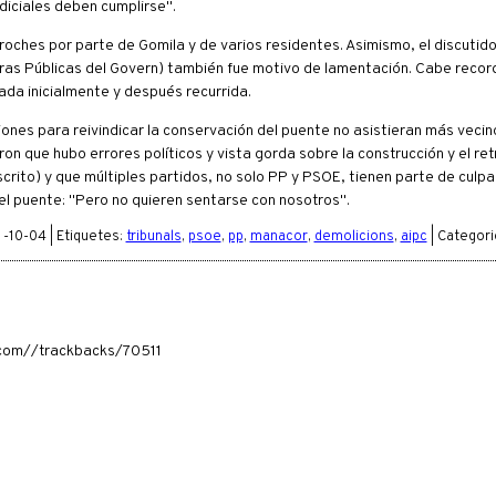
diciales deben cumplirse".
proches por parte de Gomila y de varios residentes. Asimismo, el discutido
ras Públicas del Govern) también fue motivo de lamentación. Cabe record
ada inicialmente y después recurrida.
ones para reivindicar la conservación del puente no asistieran más vecin
on que hubo errores políticos y vista gorda sobre la construcción y el re
scrito) y que múltiples partidos, no solo PP y PSOE, tienen parte de culpa
l puente: "Pero no quieren sentarse con nosotros".
-10-04 | Etiquetes:
tribunals
,
psoe
,
pp
,
manacor
,
demolicions
,
aipc
| Categori
a.com//trackbacks/70511