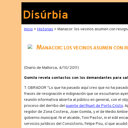
Disúrbia
Inicio
>
Historias
> Manacor: los vecinos asumen con resigna
Manacor: los vecinos asumen con re
(Diario de Mallorca, 4/10/2011)
Gomila revela contactos con los demandantes para sal
T. OBRADOR "Lo que ha pasado aquí creo que no ha pasado e
frases de resignación e indignación que se escucharon ayer
reunión informativa abierta al público en general, con el ob
proceso del derribo del
puente del Riuet de Porto Cristo
. 
regidor de Zona Costera, Joan Gomila, y el de Medio Ambie
gobierno municipal. Ni el alcalde, Toni Pastor, ni el edil en
servicios jurídicos del Consistorio, Felipe Pou, sí que acud