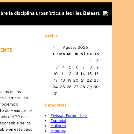
re la disciplina urbanística a les Illes Balears
Arxius
<
Agosto 2026
uente
Lu
Ma
Mi
Ju
Vi
Sa
Do
1
2
3
4
5
6
7
8
9
10
11
12
13
14
15
16
17
18
19
20
21
22
23
24
25
26
27
28
29
30
gunas de las
31
de Districte una
 y polémico
Categories
to de Manacor; el
Eivissa i Formentera
cia del PP en el
Especial
responsable de los
Mallorca
osible en este caso
Menorca