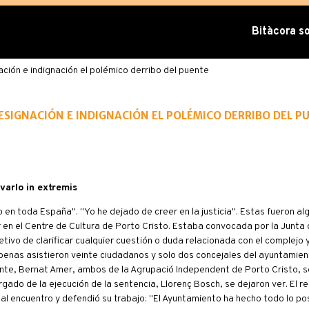
Bitàcora sob
ción e indignación el polémico derribo del puente
signación e indignación el polémico derribo del p
varlo in extremis
n toda España". "Yo he dejado de creer en la justicia". Estas fueron al
 en el Centre de Cultura de Porto Cristo. Estaba convocada por la Junta 
jetivo de clarificar cualquier cuestión o duda relacionada con el complejo
Apenas asistieron veinte ciudadanos y solo dos concejales del ayuntamien
nte, Bernat Amer, ambos de la Agrupació Independent de Porto Cristo, so
cargado de la ejecución de la sentencia, Llorenç Bosch, se dejaron ver. El 
ió al encuentro y defendió su trabajo: "El Ayuntamiento ha hecho todo lo p