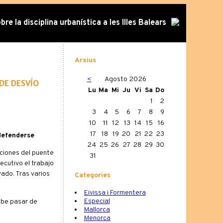
re la disciplina urbanística a les Illes Balears
Arxius
<
Agosto 2026
de desvío
Lu
Ma
Mi
Ju
Vi
Sa
Do
1
2
3
4
5
6
7
8
9
10
11
12
13
14
15
16
17
18
19
20
21
22
23
 defenderse
24
25
26
27
28
29
30
aciones del puente
31
ecutivo el trabajo
vado. Tras varios
Categories
Eivissa i Formentera
Especial
ebe pasar de
Mallorca
Menorca