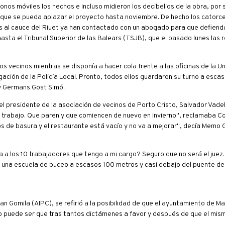
nos móviles los hechos e incluso midieron los decibelios de la obra, por
de que se pueda aplazar el proyecto hasta noviembre. De hecho los cator
las al cauce del Riuet ya han contactado con un abogado para que defiend
asta el Tribunal Superior de las Balears (TSJB), que el pasado lunes las 
los vecinos mientras se disponía a hacer cola frente a las oficinas de la Un
ación de la Policía Local. Pronto, todos ellos guardaron su turno a esca
 y Germans Gost Simó.
l presidente de la asociación de vecinos de Porto Cristo, Salvador Vadell
trabajo. Que paren y que comiencen de nuevo en invierno", reclamaba C
 de basura y el restaurante está vacío y no va a mejorar", decía Memo G
a los 10 trabajadores que tengo a mi cargo? Seguro que no será el juez. 
e una escuela de buceo a escasos 100 metros y casi debajo del puente d
an Gomila (AIPC), se refirió a la posibilidad de que el ayuntamiento de 
"No puede ser que tras tantos dictámenes a favor y después de que el mi