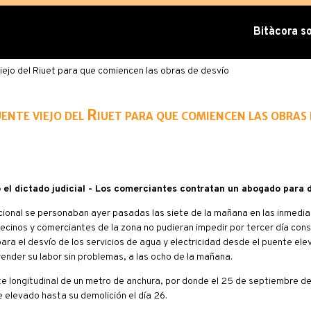
Bitàcora sob
iejo del Riuet para que comiencen las obras de desvío
nte viejo del Riuet para que comiencen las obras 
 el dictado judicial - Los comerciantes contratan un abogado para
acional se personaban ayer pasadas las siete de la mañana en las inmedi
 vecinos y comerciantes de la zona no pudieran impedir por tercer día cons
para el desvío de los servicios de agua y electricidad desde el puente ele
ender su labor sin problemas, a las ocho de la mañana.
e longitudinal de un metro de anchura, por donde el 25 de septiembre d
e elevado hasta su demolición el día 26.