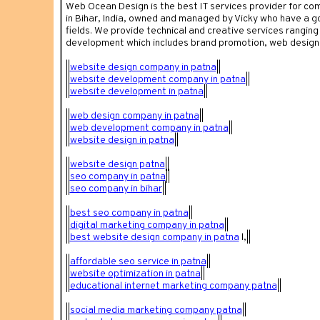
Web Ocean Design is the best IT services provider for 
in Bihar, India, owned and managed by Vicky who have a 
fields. We provide technical and creative services rangin
development which includes brand promotion, web design
||
website design company in patna
||
||
website development company in patna
||
||
website development in patna
||
||
web design company in patna
||
||
web development company in patna
||
||
website design in patna
||
||
website design patna
||
||
seo company in patna
||
||
seo company in bihar
||
||
best seo company in patna
||
||
digital marketing company in patna
||
||
best website design company in patna
l,||
||
affordable seo service in patna
||
||
website optimization in patna
||
||
educational internet marketing company patna
||
||
social media marketing company patna
||