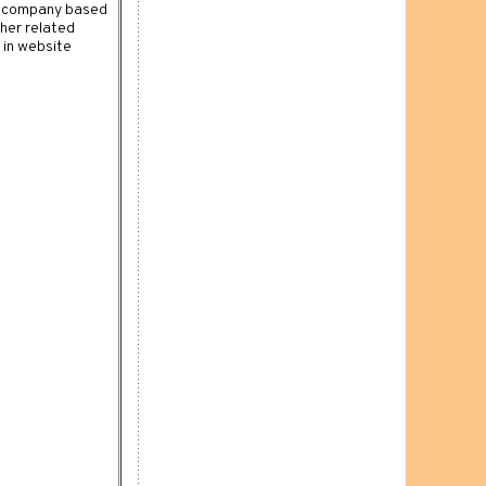
nt company based
her related
 in website