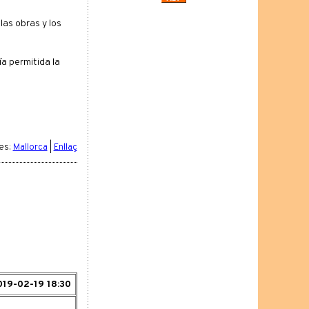
as obras y los
a permitida la
es:
Mallorca
|
Enllaç
019-02-19 18:30