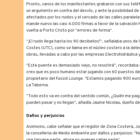
Pronto, varios de los manifestantes grabaron con sus teléfo
un argumento en contra del desvío, y ante la posibilidad 
afectados por los ruidos y el cercado de las calles parale
mande nuevo las casi 4.000 firmas a favor de la salvación h
vuelta a Porto Cristo por "errores de forma".
"¡El ruido llega hasta los 90 decibelios!", señalaba unos de 
Costes (UTC), como se llama en el núcleo costero a la deleg
obras, llevadas a cabo por las empresas Electrohidráulica
"Este puente es demasiado viejo, no resistirá", recordaba e
creo que es poco humano estar jugando con 60 puestos de 
propietario del Fussió Lounge. "Estamos pagando 900 euros
La Taberna.
"Todo esto va en contra del sentido común, ¿Quién me paga 
pueden pasar y no llegan", añadía Jaume Nicolau, dueño d
Daños y perjuicios
Asimismo, cabe señalar que el regidor de Zona Costera, Jo
la conselleria de Medio Ambiente por daños y perjuicios: 
una tercera parte, ahora no quieran saber nada".