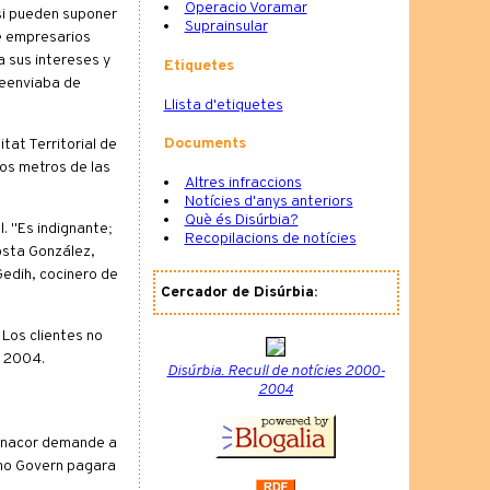
Operacio Voramar
 si pueden suponer
Suprainsular
ce empresarios
a sus intereses y
Etiquetes
reenviaba de
Llista d'etiquetes
Documents
itat Territorial de
sos metros de las
Altres infraccions
Notícies d'anys anteriors
Què és Disúrbia?
. "Es indignante;
Recopilacions de notícies
osta González,
edih, cocinero de
Cercador de Disúrbia:
Los clientes no
e 2004.
Disúrbia. Recull de notícies 2000-
2004
Manacor demande a
smo Govern pagara