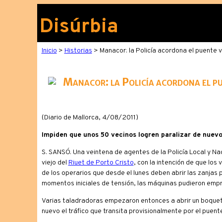
Disúrbia
Inicio
>
Historias
> Manacor: la Policía acordona el puente v
Manacor: la Policía acordona el pue
(Diario de Mallorca, 4/08/2011)
Impiden que unos 50 vecinos logren paralizar de nuevo
S. SANSÓ. Una veintena de agentes de la Policía Local y N
viejo del
Riuet de Porto Cristo
, con la intención de que los
de los operarios que desde el lunes deben abrir las zanjas 
momentos iniciales de tensión, las máquinas pudieron empr
Varias taladradoras empezaron entonces a abrir un boquet
nuevo el tráfico que transita provisionalmente por el puent