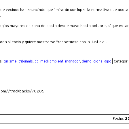
e vecinos han anunciado que "mirarán con lupa" la normativa que acota l
.
rabajos mayores en zona de costa desde mayo hasta octubre, sí que estarí
rda silencio y quiere mostrarse "respetuoso con la Justicia".
s:
turisme
,
tribunals
,
pp
,
medi ambient
,
manacor
,
demolicions
,
aipc
| Categori
ia.com//trackbacks/70205
Fecha:
2