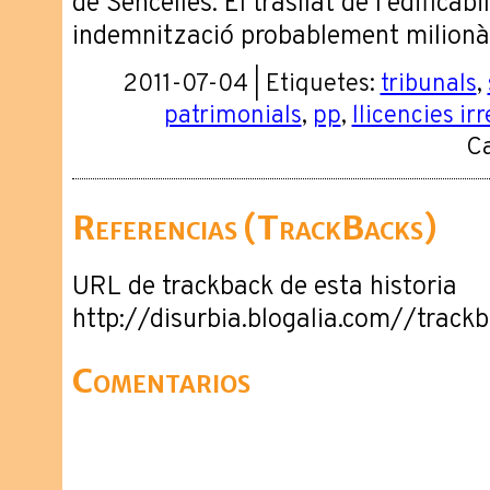
de Sencelles. El trasllat de l'edificabi
indemnització probablement milionàr
2011-07-04 | Etiquetes:
tribunals
,
patrimonials
,
pp
,
llicencies ir
Ca
Referencias (TrackBacks)
URL de trackback de esta historia
http://disurbia.blogalia.com//trac
Comentarios