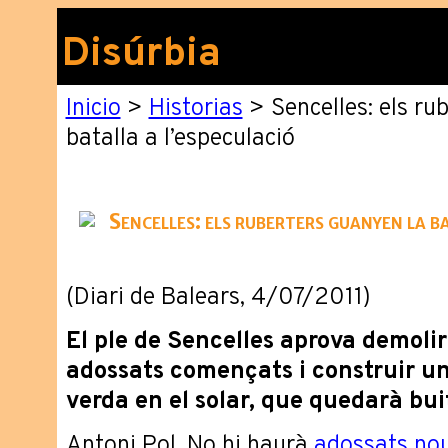
Disúrbia
Inicio
>
Historias
> Sencelles: els ru
batalla a l’especulació
Sencelles: els ruberters guanyen la ba
(Diari de Balears, 4/07/2011)
El ple de Sencelles aprova demolir
adossats començats i construir u
verda en el solar, que quedarà bui
Antoni Pol. No hi haurà
adossats no