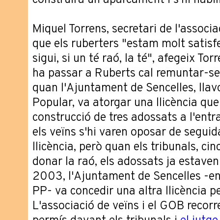
construirà un aparcament i s'hi habi
Miquel Torrens, secretari de l'associ
que els ruberters "estam molt satisfe
sigui, si un té raó, la té", afegeix To
ha passar a Ruberts cal remuntar-se 
quan l'Ajuntament de Sencelles, llav
Popular, va atorgar una llicència que
construcció de tres adossats a l'ent
els veïns s'hi varen oposar de seguid
llicència, però quan els tribunals, ci
donar la raó, els adossats ja estaven 
2003, l'Ajuntament de Sencelles -en
PP- va concedir una altra llicència p
L'associació de veïns i el GOB recorr