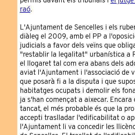
permís davant els tribunals i
el jutge
raó
.
L'Ajuntament de Sencelles i els rube
diàleg el 2009, amb el PP a l'oposici
judicials a favor dels veïns que oblig
"restablir la legalitat" urbanística a 
el llogaret tal com era abans dels ad
aviat l'Ajuntament i l'associació de 
que posarà fi a la disputa i que supo
habitatges ocupats i demolir els fon
ja s'han començat a aixecar. Encara 
tancat, el més probable és que la pr
accepti traslladar l'edificabilitat o 
l'Ajuntament li va concedir les llicèn