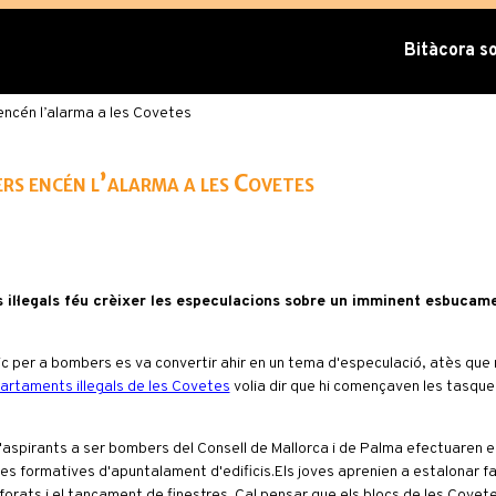
Bitàcora sob
ncén l’alarma a les Covetes
rs encén l’alarma a les Covetes
il·legals féu crèixer les especulacions sobre un imminent esbucame
sic per a bombers es va convertir ahir en un tema d'especulació, atès que 
artaments il·legals de les Covetes
volia dir que hi començaven les tasque
d'aspirants a ser bombers del Consell de Mallorca i de Palma efectuaren e
es formatives d'apuntalament d'edificis.Els joves aprenien a estalonar f
e forats i el tancament de finestres. Cal pensar que els blocs de les Covet