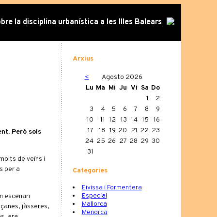
re la disciplina urbanística a les Illes Balears
Arxius
<
Agosto 2026
Lu
Ma
Mi
Ju
Vi
Sa
Do
1
2
3
4
5
6
7
8
9
10
11
12
13
14
15
16
17
18
19
20
21
22
23
nt. Però sols
24
25
26
27
28
29
30
31
molts de veïns i
s per a
Categories
Eivissa i Formentera
Especial
n escenari
Mallorca
açanes, jàsseres,
Menorca
es, ara