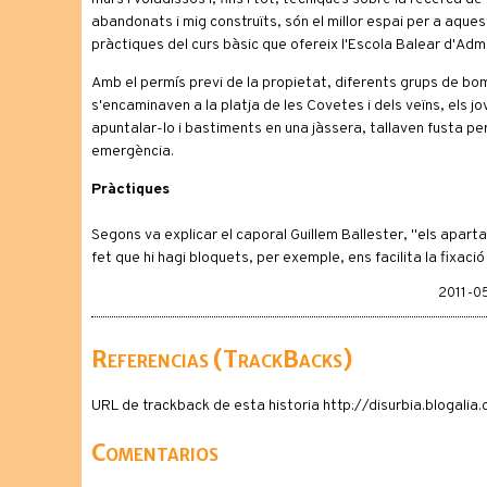
abandonats i mig construïts, són el millor espai per a aque
pràctiques del curs bàsic que ofereix l'Escola Balear d'Adm
Amb el permís previ de la propietat, diferents grups de bo
s'encaminaven a la platja de les Covetes i dels veïns, els 
apuntalar-lo i bastiments en una jàssera, tallaven fusta per 
emergència.
Pràctiques
Segons va explicar el caporal Guillem Ballester, "els apar
fet que hi hagi bloquets, per exemple, ens facilita la fixaci
2011-05
Referencias (TrackBacks)
URL de trackback de esta historia http://disurbia.blogali
Comentarios