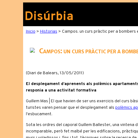
Disúrbia
Inicio
>
Historias
> Campos: un curs pràctic per a bombers e
Campos: un curs pràctic per a bombe
(Diari de Balears, 13/05/2011)
El desplegament d’aprenents als polèmics apartaments 
responia a una activitat formativa
Guillem Mas | El que havien de ser uns exercicis del curs bà
turistes varen pensar que el desplegament als
polèmics ap
l'esbucament.
Sota les ordres del caporal Guillem Ballester, una vintena 
incomparable, però fet malbé per les edificacions, pràctiqu
murs i voladissos i, fins i tot, tècniques sobre la recerca d