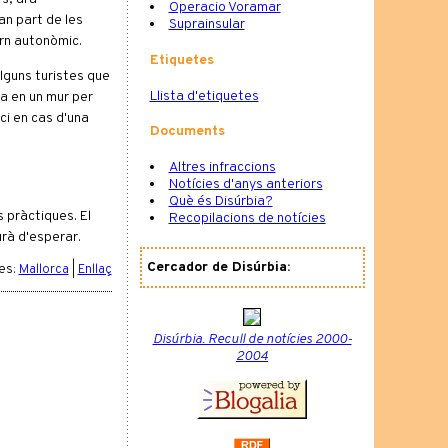
Operacio Voramar
an part de les
Suprainsular
ern autonòmic.
Etiquetes
lguns turistes que
Llista d'etiquetes
ra en un mur per
ci en cas d'una
Documents
Altres infraccions
Notícies d'anys anteriors
Què és Disúrbia?
 pràctiques. El
Recopilacions de notícies
urà d'esperar.
Cercador de Disúrbia:
es:
Mallorca
|
Enllaç
Disúrbia. Recull de notícies 2000-
2004