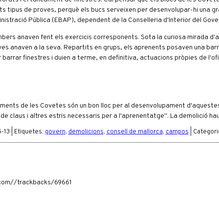
sts tipus de proves, perquè els bucs serveixen per desenvolupar-hi una gr
inistració Pública (EBAP), dependent de la Conselleria d'Interior del Gov
mbers anaven fent els exercicis corresponents. Sota la curiosa mirada d'a
joves anaven a la seva. Repartits en grups, els aprenents posaven una bar
barrar finestres i duien a terme, en definitiva, actuacions pròpies de l'ofi
taments de les Covetes són un bon lloc per al desenvolupament d'aquestes
ó de claus i altres estris necessaris per a l'aprenentatge". La demolició ha
-13 | Etiquetes:
govern
,
demolicions
,
consell de mallorca
,
campos
| Categori
a.com//trackbacks/69661