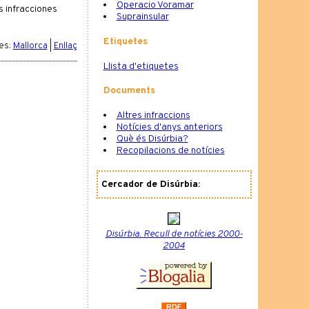
Operacio Voramar
s infracciones
Suprainsular
Etiquetes
es:
Mallorca
|
Enllaç
Llista d'etiquetes
Documents
Altres infraccions
Notícies d'anys anteriors
Què és Disúrbia?
Recopilacions de notícies
Cercador de Disúrbia:
Disúrbia. Recull de notícies 2000-
2004