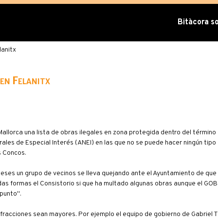
Bitàcora sob
lanitx
en Felanitx
allorca una lista de obras ilegales en zona protegida dentro del término
les de Especial Interés (ANEI) en las que no se puede hacer ningún tipo 
s Concos.
eses un grupo de vecinos se lleva quejando ante el Ayuntamiento de que
as formas el Consistorio si que ha multado algunas obras aunque el GOB 
 punto".
fracciones sean mayores. Por ejemplo el equipo de gobierno de Gabriel T