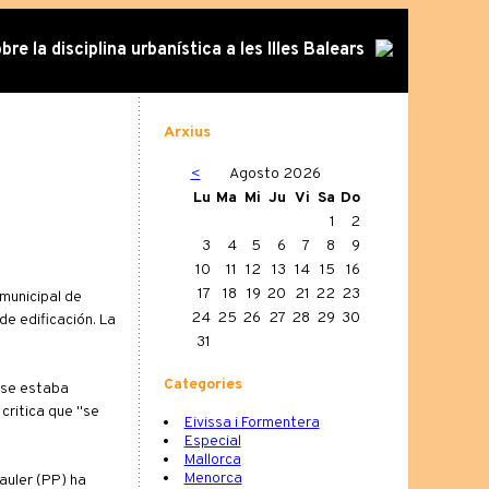
re la disciplina urbanística a les Illes Balears
Arxius
<
Agosto 2026
Lu
Ma
Mi
Ju
Vi
Sa
Do
1
2
3
4
5
6
7
8
9
10
11
12
13
14
15
16
17
18
19
20
21
22
23
 municipal de
24
25
26
27
28
29
30
de edificación. La
31
Categories
 se estaba
critica que "se
Eivissa i Formentera
Especial
Mallorca
Menorca
auler (PP) ha