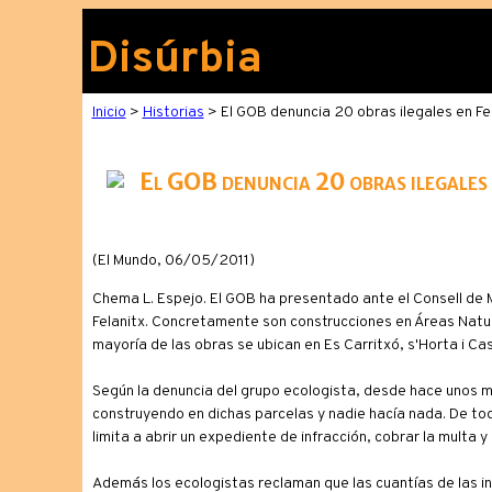
Disúrbia
Inicio
>
Historias
> El GOB denuncia 20 obras ilegales en Fe
El GOB denuncia 20 obras ilegales 
(El Mundo, 06/05/2011)
Chema L. Espejo. El GOB ha presentado ante el Consell de M
Felanitx. Concretamente son construcciones en Áreas Natura
mayoría de las obras se ubican en Es Carritxó, s'Horta i Ca
Según la denuncia del grupo ecologista, desde hace unos m
construyendo en dichas parcelas y nadie hacía nada. De tod
limita a abrir un expediente de infracción, cobrar la multa y
Además los ecologistas reclaman que las cuantías de las in