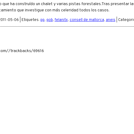
o que ha construído un chalet y varias pistas forestales.Tras presentar la
untamiento que investigue con más celeridad todos los casos.
011-05-06 | Etiquetes:
pp
,
gob
,
felanitx
,
consell de mallorca
,
aneis
| Categori
a.com//trackbacks/69616