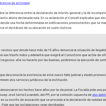
licencia de actividad
.
re la diferencia entre la declaración de interés general y la de incompete
iento ahora declarada nula. En su aclaración el Consell explicaba que «l
do desde una fecha determinada en edificaciones preexistentes que se ma
e el obstáculo de su ubicación en suelo rústico».
e vecinos que desde hace más de 15 años denuncia la situación de ilegali
 «un triunfo más» y adelanta que exigirá al Consistorio que actúe de ofic
del negocio». «De no hacerlo por las buenas, pediremos la ejecución de sen
que desconocía la existencia de este nuevo fallo judicial y eludió pronunc
nen «los servicios jurídicos» de la institución.
denunciaron los hechos hace años por la vía penal. La Fiscalía pide una p
 Josep José Serra Escandell, del PP, por la comisión supuesta de
dos delit
ta en su escrito de acusación que se proceda a la declaración de nulidad de
ad. Pide que las instalaciones sean derribadas.