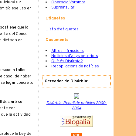
actividad de
Operacio Voramar
Suprainsular
dmitía ese uso en
Etiquetes
 sostiene que la
Llista d'etiquetes
arte del Consell
Documents
a dictada en
Altres infraccions
Notícies d'anys anteriors
Què és Disúrbia?
Recopilacions de notícies
 escuela taller
se caso, de haber
Cercador de Disúrbia:
ese lugar concreto
l declaró su
Disúrbia. Recull de notícies 2000-
2004
ente con
 que la actividad
tablece la Ley de