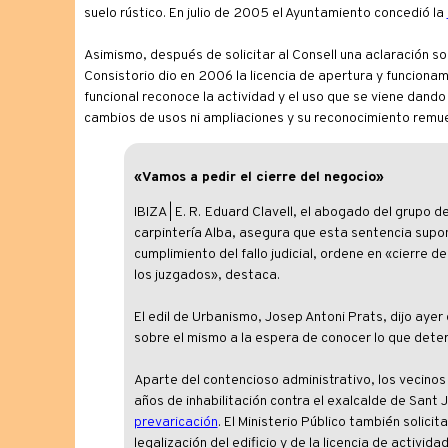
suelo rústico. En julio de 2005 el Ayuntamiento concedió la
Asimismo, después de solicitar al Consell una aclaración sob
Consistorio dio en 2006 la licencia de apertura y funcionam
funcional reconoce la actividad y el uso que se viene dan
cambios de usos ni ampliaciones y su reconocimiento remuev
«Vamos a pedir el cierre del negocio»
IBIZA | E. R.
Eduard Clavell, el abogado del grupo d
carpintería Alba, asegura que esta sentencia supone
cumplimiento del fallo judicial, ordene en «cierre 
los juzgados», destaca.
El edil de Urbanismo, Josep Antoni Prats, dijo ayer 
sobre el mismo a la espera de conocer lo que determi
Aparte del contencioso administrativo, los vecinos 
años de inhabilitación contra el exalcalde de Sant
prevaricación
. El Ministerio Público también solici
legalización del edificio y de la licencia de activid