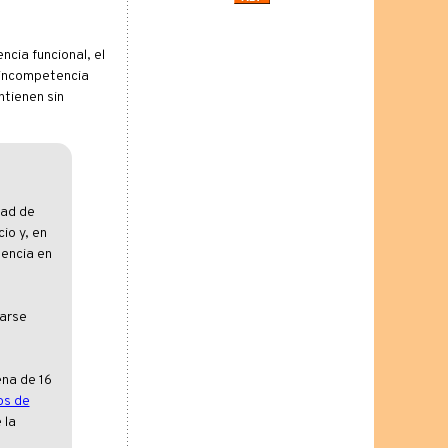
ncia funcional, el
a incompetencia
ntienen sin
dad de
io y, en
tencia en
iarse
ena de 16
os de
 la