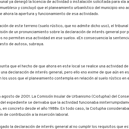
nal ya denegó la licencia de actividad o instalación solicitada para «la 
e muebles» y concluyó que el planeamiento urbanístico del municipio «no a
 ahora la apertura y funcionamiento de esa actividad».
ción de este terreno (suelo rústico, que no admite dicho uso), el tribunal
isión de un pronunciamiento sobre la declaración de interés general por p
s no permiten esa actividad en ese suelo». «En consecuencia la sentenci
esto de autos», subraya.
apunta que el hecho de que ahora en este local se realice una actividad de
una declaración de interés general, pero ello «no exime de que aún en e
ón los usos que el planeamiento contempla en relación al suelo rústico en 
en agosto de 2001. La Comisión Insular de Urbanismo (Ciotupha) del Consel
del expediente se derivaba que la actividad funcionaba ininterrumpidam
ica, en concreto desde el año 1988». En todo caso, la Ciotupha consideraba
 de contribución a la inserción laboral.
do la declaración de interés general al no cumplir los requisitos que es