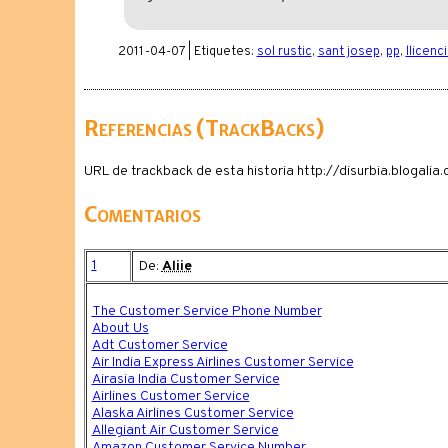
2011-04-07 | Etiquetes:
sol rustic
,
sant josep
,
pp
,
llicenc
Referencias (TrackBacks)
URL de trackback de esta historia http://disurbia.blogal
Comentarios
1
De:
Aliie
The Customer Service Phone Number
About Us
Adt Customer Service
Air India Express Airlines Customer Service
Airasia India Customer Service
Airlines Customer Service
Alaska Airlines Customer Service
Allegiant Air Customer Service
Amazon Customer Service Number