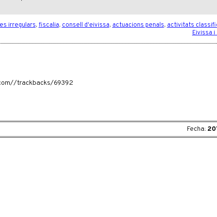
ies irregulars
,
fiscalia
,
consell d'eivissa
,
actuacions penals
,
activitats classif
Eivissa 
ia.com//trackbacks/69392
Fecha:
20