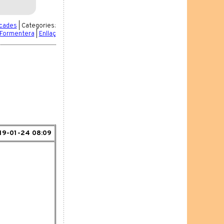
icades
| Categories:
i Formentera
|
Enllaç
19-01-24 08:09