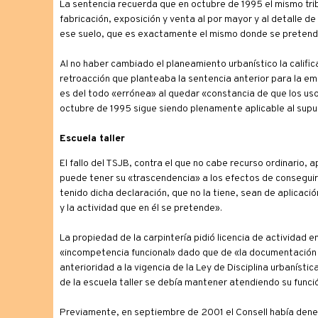
La sentencia recuerda que en octubre de 1995 el mismo tribu
fabricación, exposición y venta al por mayor y al detalle d
ese suelo, que es exactamente el mismo donde se pretende
Al no haber cambiado el planeamiento urbanístico la califica
retroacción que planteaba la sentencia anterior para la em
es del todo «errónea» al quedar «constancia de que los uso
octubre de 1995 sigue siendo plenamente aplicable al supu
Escuela taller
El fallo del TSJB, contra el que no cabe recurso ordinario, 
puede tener su «trascendencia» a los efectos de conseguir 
tenido dicha declaración, que no la tiene, sean de aplicaci
y la actividad que en él se pretende».
La propiedad de la carpintería pidió licencia de actividad 
«incompetencia funcional» dado que de «la documentación 
anterioridad a la vigencia de la Ley de Disciplina urbaníst
de la escuela taller se debía mantener atendiendo su función
Previamente, en septiembre de 2001 el Consell había denega