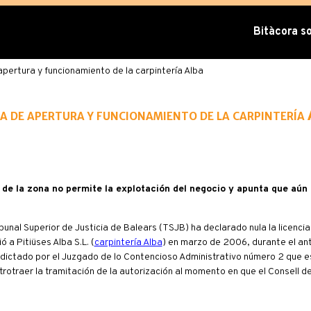
Bitàcora sob
apertura y funcionamiento de la carpintería Alba
ia de apertura y funcionamiento de la carpintería
co de la zona no permite la explotación del negocio y apunta que aún 
bunal Superior de Justicia de Balears (TSJB) ha declarado nula la licenci
a Pitiüses Alba S.L. (
carpintería Alba
) en marzo de 2006, durante el an
ial dictado por el Juzgado de lo Contencioso Administrativo número 2 que 
trotraer la tramitación de la autorización al momento en que el Consell d