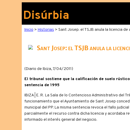
Disúrbia
Inicio
>
Historias
> Sant Josep: el TSJB anula la licencia de 
Sant Josep: el TSJB anula la licenc
(Diario de Ibiza, 7/04/2011)
El tribunal sostiene que la calificación de suelo rústi
sentencia de 1995
IBIZA | E. R.
La Sala de lo Contencioso Administrativo del Tri
funcionamiento que el Ayuntamiento de Sant Josep concedió 
municipal del PP. La misma sentencia revoca el fallo judic
parcialmente el recurso contra dicha licencia y acordaba re
informado el interés general del negocio.