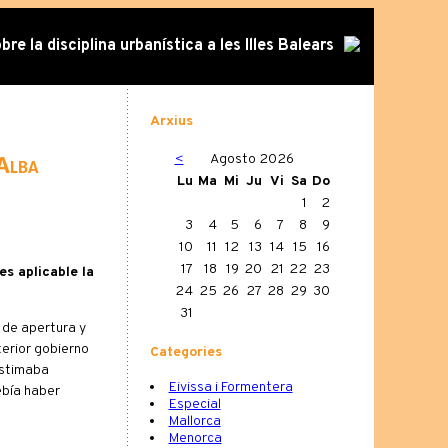
re la disciplina urbanística a les Illes Balears
Arxius
<
Agosto 2026
 Alba
Lu
Ma
Mi
Ju
Vi
Sa
Do
1
2
3
4
5
6
7
8
9
10
11
12
13
14
15
16
17
18
19
20
21
22
23
es aplicable la
24
25
26
27
28
29
30
31
a de apertura y
terior gobierno
Categories
estimaba
Eivissa i Formentera
ebía haber
Especial
Mallorca
Menorca