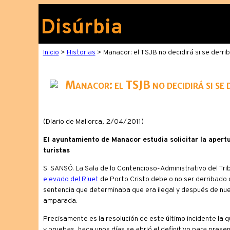
Disúrbia
Inicio
>
Historias
> Manacor: el TSJB no decidirá si se derr
Manacor: el TSJB no decidirá si se 
(Diario de Mallorca, 2/04/2011)
El ayuntamiento de Manacor estudia solicitar la apertu
turistas
S. SANSÓ. La Sala de lo Contencioso-Administrativo del Tri
elevado del Riuet
de Porto Cristo debe o no ser derribado d
sentencia que determinaba que era ilegal y después de nue
amparada.
Precisamente es la resolución de este último incidente la 
y pruebas, hace unos días se abrió el definitivo para presen