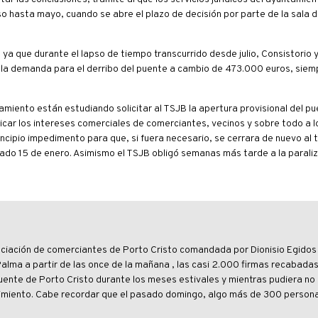
o hasta mayo, cuando se abre el plazo de decisión por parte de la sala d
 ya que durante el lapso de tiempo transcurrido desde julio, Consistorio 
r la demanda para el derribo del puente a cambio de 473.000 euros, siem
amiento están estudiando solicitar al TSJB la apertura provisional del p
icar los intereses comerciales de comerciantes, vecinos y sobre todo a l
ncipio impedimento para que, si fuera necesario, se cerrara de nuevo al t
ado 15 de enero. Asimismo el TSJB obligó semanas más tarde a la parali
ociación de comerciantes de Porto Cristo comandada por Dionisio Egidos
alma a partir de las once de la mañana , las casi 2.000 firmas recabadas 
uente de Porto Cristo durante los meses estivales y mientras pudiera no
enimiento. Cabe recordar que el pasado domingo, algo más de 300 person