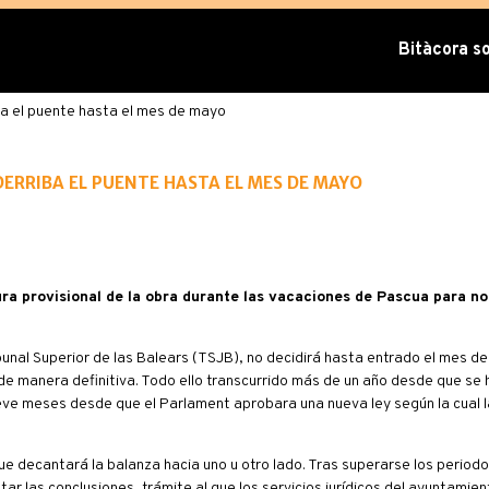
Bitàcora sob
iba el puente hasta el mes de mayo
derriba el puente hasta el mes de mayo
ra provisional de la obra durante las vacaciones de Pascua para no 
bunal Superior de las Balears (TSJB), no decidirá hasta entrado el mes de
e manera definitiva. Todo ello transcurrido más de un año desde que se hi
ve meses desde que el Parlament aprobara una nueva ley según la cual l
que decantará la balanza hacia uno u otro lado. Tras superarse los period
tar las conclusiones, trámite al que los servicios jurídicos del ayuntami