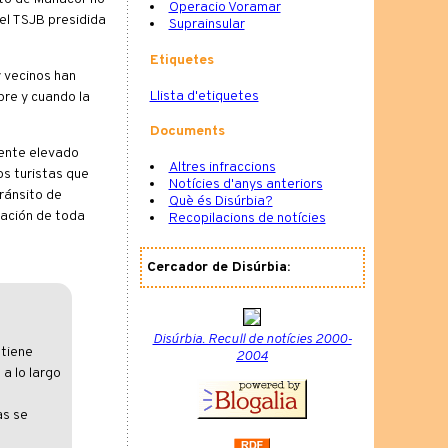
Operacio Voramar
el TSJB presidida
Suprainsular
Etiquetes
y vecinos han
Llista d'etiquetes
pre y cuando la
Documents
uente elevado
Altres infraccions
os turistas que
Notícies d'anys anteriors
ránsito de
Què és Disúrbia?
zación de toda
Recopilacions de notícies
Cercador de Disúrbia:
Disúrbia. Recull de notícies 2000-
 tiene
2004
a lo largo
as se