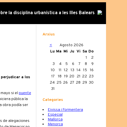
re la disciplina urbanística a les Illes Balears
Arxius
<
Agosto 2026
Lu
Ma
Mi
Ju
Vi
Sa
Do
1
2
3
4
5
6
7
8
9
10
11
12
13
14
15
16
17
18
19
20
21
22
23
perjudicar a los
24
25
26
27
28
29
30
31
 mayo si el
puente
ciera pública la
Categories
a obra podía ser
Eivissa i Formentera
Especial
Mallorca
os de alegaciones
Menorca
ento de Manacor no