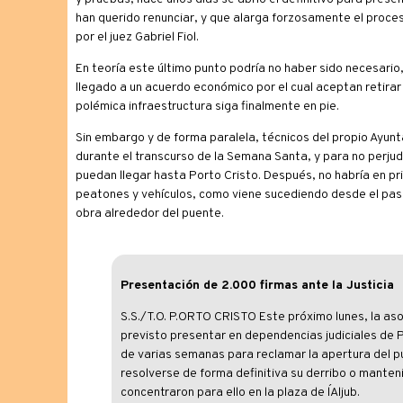
han querido renunciar, y que alarga forzosamente el proces
por el juez Gabriel Fiol.
En teoría este último punto podría no haber sido necesario,
llegado a un acuerdo económico por el cual aceptan retira
polémica infraestructura siga finalmente en pie.
Sin embargo y de forma paralela, técnicos del propio Ayunt
durante el transcurso de la Semana Santa, y para no perjud
puedan llegar hasta Porto Cristo. Después, no habría en pri
peatones y vehículos, como viene sucediendo desde el pas
obra alrededor del puente.
Presentación de 2.000 firmas ante la Justicia
S.S./T.O. P.ORTO CRISTO Este próximo lunes, la as
previsto presentar en dependencias judiciales de P
de varias semanas para reclamar la apertura del p
resolverse de forma definitiva su derribo o mant
concentraron para ello en la plaza de l´Aljub.