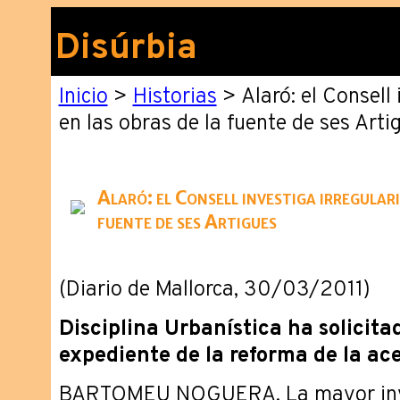
Disúrbia
Inicio
>
Historias
> Alaró: el Consell 
en las obras de la fuente de ses Arti
Alaró: el Consell investiga irregulari
fuente de ses Artigues
(Diario de Mallorca, 30/03/2011)
Disciplina Urbanística ha solicitad
expediente de la reforma de la ac
BARTOMEU NOGUERA. ­La mayor inve