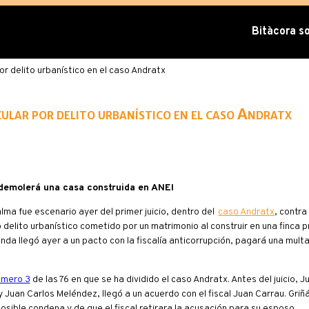
Bitàcora sob
por delito urbanístico en el caso Andratx
cular por delito urbanístico en el caso Andratx
demolerá una casa construida en ANEI
a fue escenario ayer del primer juicio, dentro del
caso Andratx
, contra
 delito urbanístico cometido por un matrimonio al construir en una finca
enda llegó ayer a un pacto con la fiscalía anticorrupción, pagará una mult
úmero 3
de las 76 en que se ha dividido el caso Andratx. Antes del juicio, J
 Juan Carlos Meléndez, llegó a un acuerdo con el fiscal Juan Carrau. Gri
sible condena y de que el fiscal retirara la acusación para su esposo.