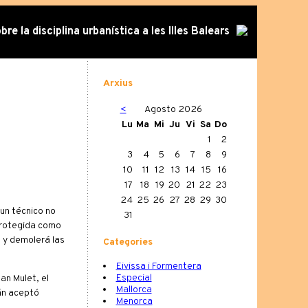
re la disciplina urbanística a les Illes Balears
Arxius
<
Agosto 2026
Lu
Ma
Mi
Ju
Vi
Sa
Do
1
2
3
4
5
6
7
8
9
10
11
12
13
14
15
16
17
18
19
20
21
22
23
24
25
26
27
28
29
30
 un técnico no
31
 protegida como
a y demolerá las
Categories
Eivissa i Formentera
Especial
uan Mulet, el
Mallorca
ñán aceptó
Menorca