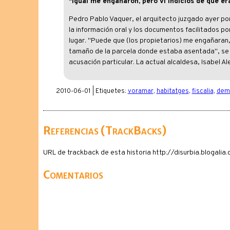
"Igual me engañaron, pero ví indicios de que er
Pedro Pablo Vaquer, el arquitecto juzgado ayer por
la información oral y los documentos facilitados po
lugar. "Puede que (los propietarios) me engañaran, 
tamaño de la parcela donde estaba asentada", se s
acusación particular. La actual alcaldesa, Isabel A
2010-06-01 | Etiquetes:
voramar
,
habitatges
,
fiscalia
,
demo
Referencias (TrackBacks)
URL de trackback de esta historia http://disurbia.blogal
Comentarios