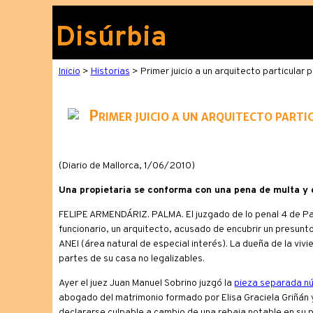
Disúrbia
Inicio
>
Historias
> Primer juicio a un arquitecto particular 
Primer juicio a un arquitecto parti
(Diario de Mallorca, 1/06/2010)
Una propietaria se conforma con una pena de multa y 
FELIPE ARMENDÁRIZ. PALMA. El juzgado de lo penal 4 de Palm
funcionario, un arquitecto, acusado de encubrir un presunto
ANEI (área natural de especial interés). La dueña de la vivi
partes de su casa no legalizables.
Ayer el juez Juan Manuel Sobrino juzgó la
pieza separada n
abogado del matrimonio formado por Elisa Graciela Griñán y
declararse culpable a cambio de una rebaja notable en su po