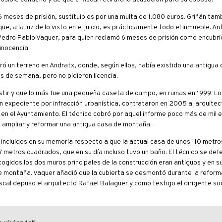
 meses de prisión, sustituibles por una multa de 1.080 euros. Griñán tam
e, a la luz de lo visto en el juicio, es prácticamente todo el inmueble. An
 Pedro Pablo Vaquer, para quien reclamó 6 meses de prisión como encubrid
inocencia.
 un terreno en Andratx, donde, según ellos, había existido una antigua
es de semana, pero no pidieron licencia.
istir y que lo más fue una pequeña caseta de campo, en ruinas en 1999. Lo
un expediente por infracción urbanística, contrataron en 2005 al arquite
a en el Ayuntamiento. El técnico cobró por aquel informe poco más de mil 
a ampliar y reformar una antigua casa de montaña.
os incluidos en su memoria respecto a que la actual casa de unos 110 metr
7 metros cuadrados, que en su día incluso tuvo un baño. El técnico se def
ogidos los dos muros principales de la construcción eran antiguos y en su
e montaña. Vaquer añadió que la cubierta se desmontó durante la reforma
iscal depuso el arquitecto Rafael Balaguer y como testigo el dirigente so