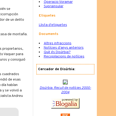
Operacio Voramar
Suprainsular
bién se
ticorrupción
Etiquetes
or de un delito
Llista d'etiquetes
Documents
 casa de montaña.
Altres infraccions
Notícies d'anys anteriors
s propietarios,
Què és Disúrbia?
cto Vaquer para
Recopilacions de notícies
euros y consiguió
Cercador de Disúrbia:
os cuadrados
endió de esas
 día habían
Disúrbia. Recull de notícies 2000-
 y se volvió a
2004
cialista Andreu