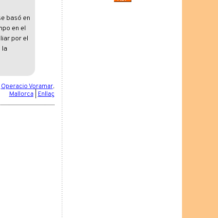
se basó en
mpo en el
iar por el
 la
:
Operacio Voramar
,
Mallorca
|
Enllaç