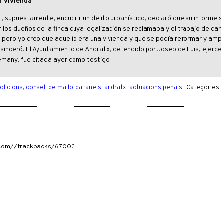
a vivienda"
, supuestamente, encubrir un delito urbanístico, declaró que su informe 
r los dueños de la finca cuya legalización se reclamaba y el trabajo de ca
pero yo creo que aquello era una vivienda y que se podía reformar y ampl
inceró. El Ayuntamiento de Andratx, defendido por Josep de Luis, ejerce
lemany, fue citada ayer como testigo.
licions
,
consell de mallorca
,
aneis
,
andratx
,
actuacions penals
| Categories
ia.com//trackbacks/67003