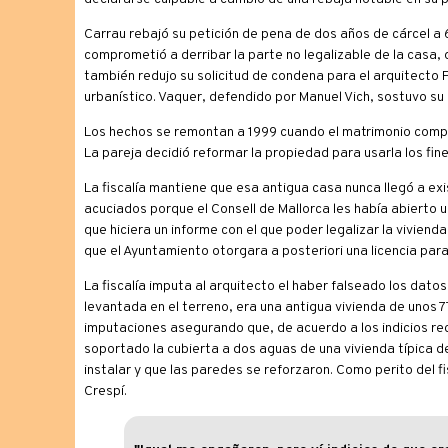
Carrau rebajó su petición de pena de dos años de cárcel a 6
comprometió a derribar la parte no legalizable de la casa, qu
también redujo su solicitud de condena para el arquitecto
urbanístico. Vaquer, defendido por Manuel Vich, sostuvo su 
Los hechos se remontan a 1999 cuando el matrimonio compró
La pareja decidió reformar la propiedad para usarla los fin
La fiscalía mantiene que esa antigua casa nunca llegó a ex
acuciados porque el Consell de Mallorca les había abierto 
que hiciera un informe con el que poder legalizar la viviend
que el Ayuntamiento otorgara a posteriori una licencia par
La fiscalía imputa al arquitecto el haber falseado los dat
levantada en el terreno, era una antigua vivienda de unos 7
imputaciones asegurando que, de acuerdo a los indicios rec
soportado la cubierta a dos aguas de una vivienda típica d
instalar y que las paredes se reforzaron. Como perito del f
Crespí.