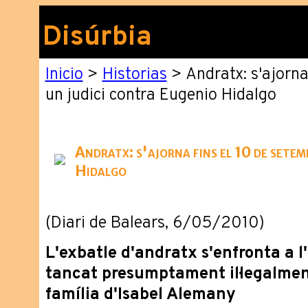
Disúrbia
Inicio
>
Historias
> Andratx: s'ajorna
un judici contra Eugenio Hidalgo
Andratx: s'ajorna fins el 10 de setem
Hidalgo
(Diari de Balears, 6/05/2010)
L'exbatle d'andratx s'enfronta a l
tancat presumptament il·legalmen
família d'Isabel Alemany