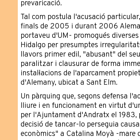
prevaricació.
Tal com postula l'acusació particular
finals de 2005 i durant 2006 Aleman
portaveu d'UM- promogués diverses 
Hidalgo per presumptes irregularitats
llavors primer edil, "abusant" del se
paralitzar i clausurar de forma immedi
instal·lacions de l'aparcament propie
d'Alemany, ubicat a Sant Elm.
Un pàrquing que, segons defensa l'acu
lliure i en funcionament en virtut d'
per l'Ajuntament d'Andratx el 1983, 
decisió de tancar-lo perseguia causa
econòmics" a Catalina Moyà -mare 