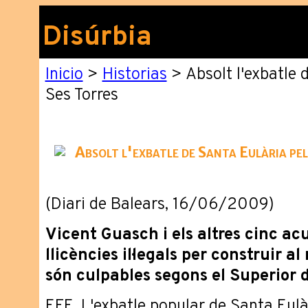
Disúrbia
Inicio
>
Historias
> Absolt l'exbatle 
Ses Torres
Absolt l'exbatle de Santa Eulària pel
(Diari de Balears, 16/06/2009)
Vicent Guasch i els altres cinc ac
llicències il·legals per construir a
són culpables segons el Superior 
EFE. L'exbatle popular de Santa Eulàr