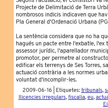
Segons l'acusació, el Consistori va re
Projecte de Delimitació de Terra Ur
nombrosos indicis indicaven que havie
Pla General d'Ordenació Urbana (P
La sentència considera que no ha que
hagués un pacte entre l'exbatle, l'ex t
assessor jurídic, l'aparellador municip
promotor, per permetre al constructor 
edificar els terrenys de Ses Torres, 
actuació contrària a les normes urba
voluntat d'incomplir-les.
2009-06-16 | Etiquetes:
tribunals
,
s
llicencies irregulars
,
fiscalia
,
eu
,
actu
Ei