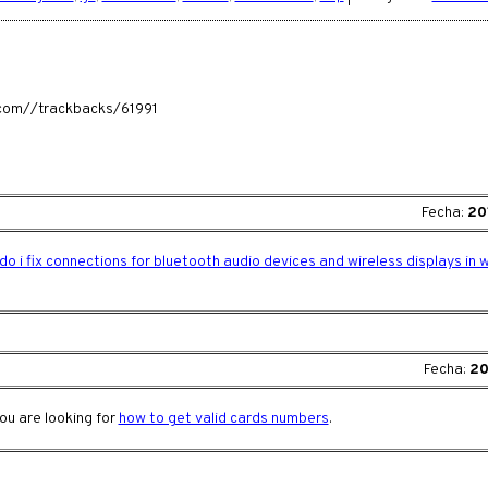
a.com//trackbacks/61991
Fecha:
20
do i fix connections for bluetooth audio devices and wireless displays in
Fecha:
20
you are looking for
how to get valid cards numbers
.