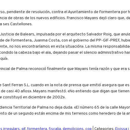
oso, pendiente de resolución, contra el Ayuntamiento de Formentera por 
cencia de obras de los nuevos edificios. Francisco Mayans dejó claro que, d
a ses Castellones.
Justicia de Balears, impulsada por el arquitecto Salvador Roig, que anula 
calde de Formentera, Juanma Costa, con el gobierno del PP-GIF-PREF, hub
nte, no nos encontraríamos en esta situación». La misma responsabilidad
scondido la cabeza bajo el ala, dejando pasar el silencio administrativo h
quí».
incial de Palma reconoció finalmente que Mayans tenía razón y que era s
Sant Ferran S.L. cuando en la nota de prensa que emitió asegura que es 
s de casi 40 años». Mayans manifestó: «No entiendo que digan que tienen 
e constituyó en diciembre de 2002».
iencia Territorial de Palma no deja duda: «El número 65 de la calle Mayor
 ciento de un segundo están encima de mis terrenos como heredero de la an
es irregulars
,
gif
,
formentera
,
fiscalia
,
demolicions
,
cop
| Categories:
Eivissa 