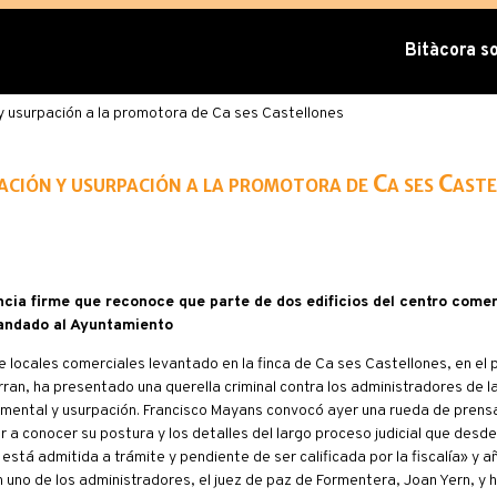
Bitàcora sob
 y usurpación a la promotora de Ca ses Castellones
ación y usurpación a la promotora de Ca ses Cast
cia firme que reconoce que parte de dos edificios del centro comer
mandado al Ayuntamiento
ocales comerciales levantado en la finca de Ca ses Castellones, en el 
erran, ha presentado una querella criminal contra los administradores de 
cumental y usurpación. Francisco Mayans convocó ayer una rueda de prensa
r a conocer su postura y los detalles del largo proceso judicial que des
está admitida a trámite y pendiente de ser calificada por la fiscalía» y a
uno de los administradores, el juez de paz de Formentera, Joan Yern, y h