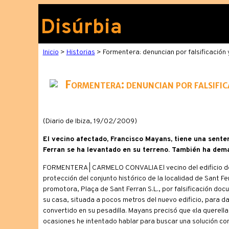
Disúrbia
Inicio
>
Historias
> Formentera: denuncian por falsificación
Formentera: denuncian por falsific
(Diario de Ibiza, 19/02/2009)
El vecino afectado, Francisco Mayans, tiene una senten
Ferran se ha levantado en su terreno. También ha de
FORMENTERA | CARMELO CONVALIA El vecino del edificio de l
protección del conjunto histórico de la localidad de Sant F
promotora, Plaça de Sant Ferran S.L., por falsificación do
su casa, situada a pocos metros del nuevo edificio, para da
convertido en su pesadilla. Mayans precisó que «la querella 
ocasiones he intentado hablar para buscar una solución con 