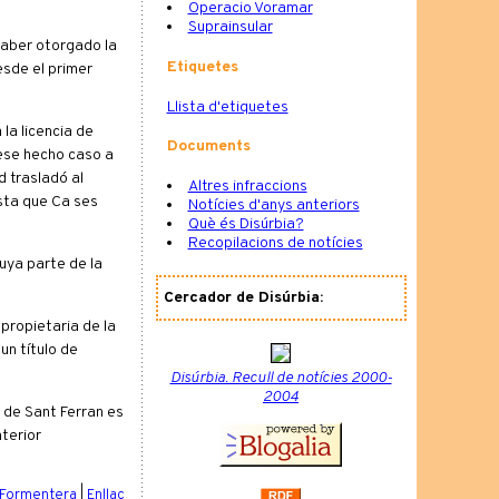
Operacio Voramar
Suprainsular
haber otorgado la
Etiquetes
esde el primer
Llista d'etiquetes
la licencia de
Documents
iese hecho caso a
 trasladó al
Altres infraccions
asta que Ca ses
Notícies d'anys anteriors
Què és Disúrbia?
Recopilacions de notícies
uya parte de la
Cercador de Disúrbia:
propietaria de la
un título de
Disúrbia. Recull de notícies 2000-
2004
 de Sant Ferran es
terior
i Formentera
|
Enllaç