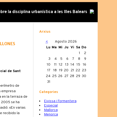
re la disciplina urbanística a les Illes Balears
Arxius
<
Agosto 2026
ellones
Lu
Ma
Mi
Ju
Vi
Sa
Do
1
2
3
4
5
6
7
8
9
10
11
12
13
14
15
16
17
18
19
20
21
22
23
cial de Sant
24
25
26
27
28
29
30
31
perímetro de
la empresa
Categories
 en la terraza de
Eivissa i Formentera
de 2005 se ha
Especial
ñadió: «En varias
Mallorca
e recibido la
Menorca