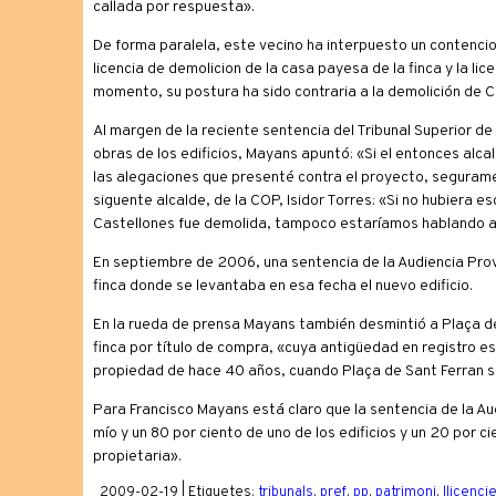
callada por respuesta».
De forma paralela, este vecino ha interpuesto un contenci
licencia de demolicion de la casa payesa de la finca y la li
momento, su postura ha sido contraria a la demolición de C
Al margen de la reciente sentencia del Tribunal Superior de 
obras de los edificios, Mayans apuntó: «Si el entonces al
las alegaciones que presenté contra el proyecto, segurame
siguente alcalde, de la COP, Isidor Torres: «Si no hubiera e
Castellones fue demolida, tampoco estaríamos hablando a
En septiembre de 2006, una sentencia de la Audiencia Prov
finca donde se levantaba en esa fecha el nuevo edificio.
En la rueda de prensa Mayans también desmintió a Plaça de 
finca por título de compra, «cuya antigüedad en registro e
propiedad de hace 40 años, cuando Plaça de Sant Ferran s
Para Francisco Mayans está claro que la sentencia de la Aud
mío y un 80 por ciento de uno de los edificios y un 20 por
propietaria».
2009-02-19 | Etiquetes:
tribunals
,
pref
,
pp
,
patrimoni
,
llicenci