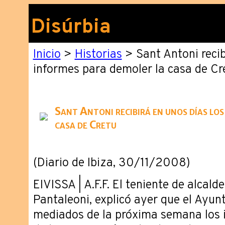
Disúrbia
Inicio
>
Historias
> Sant Antoni recib
informes para demoler la casa de Cr
Sant Antoni recibirá en unos días los
casa de Cretu
(Diario de Ibiza, 30/11/2008)
EIVISSA | A.F.F. El teniente de alcal
Pantaleoni, explicó ayer que el Ayun
mediados de la próxima semana los i