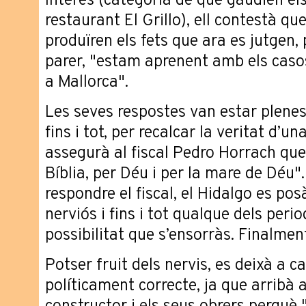
Interès (categoria de què gaudien els
restaurant El Grillo), ell contestà q
produïren els fets que ara es jutgen, 
parer, "estam aprenent amb els caso
a Mallorca".
Les seves respostes van estar plenes 
fins i tot, per recalcar la veritat d’u
assegurà al fiscal Pedro Horrach que 
Bíblia, per Déu i per la mare de Déu
respondre el fiscal, el Hidalgo es p
nerviós i fins i tot qualque dels peri
possibilitat que s’ensorràs. Finalmen
Potser fruit dels nervis, es deixà a c
políticament correcte, ja que arribà 