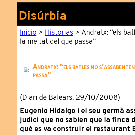
Disúrbia
Inicio
>
Historias
> Andratx: “els bat
la meitat del que passa”
Andratx: “els batles no s’assabenten 
passa”
(Diari de Balears, 29/10/2008)
Eugenio Hidalgo i el seu germà as
judici que no sabien que la finca 
què es va construir el restaurant E