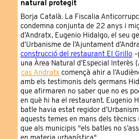
natural protegit
Borja Català. La Fiscalia Anticorru
condemna conjunta de 22 anys i mig 
d’Andratx, Eugenio Hidalgo, el seu ge
d’Urbanisme de l’Ajuntament d’Andr
construcció del restaurant El Grillo
–
una Àrea Natural d’Especial Interès (
cas Andratx
començà ahir a l’Audièn
amb els testimonis dels germans Hid
que afirmaren no saber que no es pod
en què hi ha el restaurant. Eugenio 
batle havia estat regidor d’Urbanisme
aquests temes en mans dels tècnics 
que als municipis "els batles no s’as
en materia urbanística".