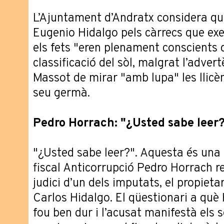
L’Ajuntament d’Andratx considera q
Eugenio Hidalgo pels càrrecs que exe
els fets "eren plenament conscients q
classificació del sòl, malgrat l’adver
Massot de mirar "amb lupa" les llicènc
seu germà.
Pedro Horrach: "¿Usted sabe leer
"¿Usted sabe leer?". Aquesta és una 
fiscal Anticorrupció Pedro Horrach re
judici d’un dels imputats, el propietar
Carlos Hidalgo. El qüestionari a qu
fou ben dur i l’acusat manifestà els 