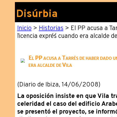
Disúrbia
Inicio
>
Historias
> El PP acusa a Ta
`licencia exprés´ cuando era alcalde de
El PP acusa a Tarrés de haber dado un
era alcalde de Vila
(Diario de Ibiza, 14/06/2008)
La oposición insiste en que Vila t
celeridad el caso del edificio Ara
se presentó el proyecto, se inform