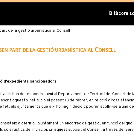
Bitàcora sob
part de la gestió urbanística al Consell
ssen part de la gestió urbanística al Consell
ió d'expedients sancionadors
nts han de respondre avui al Departament de Territori del Consell de M
scrit aquesta institució el passat 13 de febrer, en relació a l'assistènci
e fet, els ajuntaments que així ho hagin decidit podran acollir-se a una de
sisteix a oferir a l'ajuntament un encàrrec de gestió, en funció del qual 
s sòls rústics del municipi. En aquest supòsit el Consell, a través del Serv