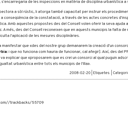
, s'encarregaria de les inspeccions en matèria de disciplina urbanística a s
pectora a sòl rústic, li atorga també capacitat per instruir els procedime
ar a conseqüència de la constatació, a través de les actes concretes d'insp
tica. Amb aquestes propostes des del Consell volen oferir la seva ajuda 
. A més, des del Consell reconeixen que en aquests municipis la falta de r
culta l'aplicació de les mesures disciplinàries.
va manifestar que «des del nostre grup demanarem la creació d'un consorci
bia:
i que no funciona com hauria de funcionar, cal afegir]. Així, des del P
 va explicar que «proposarem que es creï un consorci al qual puguin adscri
ualtat urbanística entre tots els municipis de l'Illa».
2008-02-20 | Etiquetes: | Categor
ia.com//trackbacks/55709