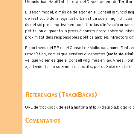
Urbanística, Habilitat i Litoral del Departament de Territori
El segon model, a més de delegar en el Consell la funció ins
de restitució de la legalitat urbanística que s'hagin d'inco
ús del sòl presumptivament constitutius d'infracció urbanís
petits, on augmenta la pressió constructora sobre sòl rústic
proximitat dels responsables polítics amb els infractors difi
El portaveu del PP en el Consell de Mallorca, Jaume Font, 
urbanística, com el que existeix a Menorca» [
Nota de Disúr
«el que volem és que el Consell vagi més enllà». A més, Font
ajuntaments, no solament els petits, per què així existeixi ig
Referencias (TrackBacks)
URL de trackback de esta historia http://disurbia.blogal
Comentarios