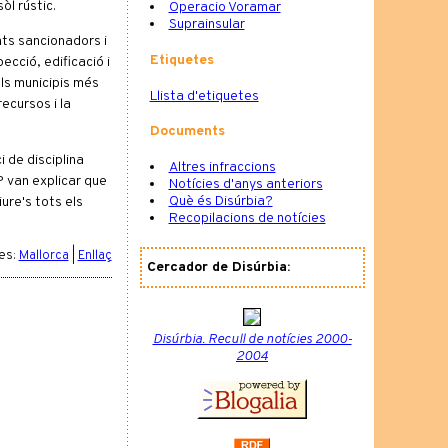
òl rústic.
Operacio Voramar
Suprainsular
nts sancionadors i
Etiquetes
ecció, edificació i
als municipis més
Llista d'etiquetes
ecursos i la
Documents
 de disciplina
Altres infraccions
P van explicar que
Notícies d'anys anteriors
Què és Disúrbia?
ure's tots els
Recopilacions de notícies
ies:
Mallorca
|
Enllaç
Cercador de Disúrbia:
Disúrbia. Recull de notícies 2000-
2004