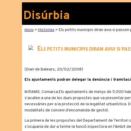
Disúrbia
Inicio
>
Historias
> Els petits municipis diran avui si passen 
Els petits municipis diran avui si pa
(Diari de Balears, 20/02/2008)
Els ajuntaments podran delegar la denúncia i tramitac
M.RAMIS. Comarca.Els ajuntaments de menys de 5.000 habita
s'acullen a una de les dues propostes que va presentar per e
necessàries per a la protecció de la legalitat urbanística. D
modalitats de conveni d'encomanda de gestió.
La primera de les propostes del Departament de Territori con
s'ocuparia de dur a terme la funció inspectora en l'àmbit del