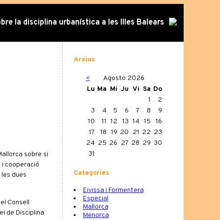
re la disciplina urbanística a les Illes Balears
Arxius
<
Agosto 2026
Lu
Ma
Mi
Ju
Vi
Sa
Do
1
2
3
4
5
6
7
8
9
10
11
12
13
14
15
16
17
18
19
20
21
22
23
24
25
26
27
28
29
30
31
allorca sobre si
a i cooperació
Categories
 les dues
Eivissa i Formentera
Especial
el Consell
Mallorca
ei de Disciplina
Menorca