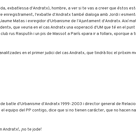
lida, exbatlessa d'Andratx), hombre, a ver si te vas a creer que éstos es
altre enregistrament, l'exbatle d'Andratx també dialoga amb Jordi i esme
aume Matas i exregidor d'Urbanisme de l'Ajuntament d'Andratx. Així mate
dent», que veuria en el cas Andratx una «operació d'UM que té en el punt
lub rus Rasputín i un pis de Massot a París «para ir a follar», «porque a t
alitzades en el primer judici del cas Andratx, que tindrà lloc el pròxim m
t de batle d'Urbanisme d'Andratx 1999-2003 i director general de Relac
l equipo del PP contigo, dice que si no tienen carácter, que no hacen n
n Andratx!, ¡no te jode!