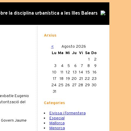
re la disciplina urbanística a les Illes Balears
Arxius
<
Agosto 2026
Lu
Ma
Mi
Ju
Vi
Sa
Do
1
2
3
4
5
6
7
8
9
10
11
12
13
14
15
16
17
18
19
20
21
22
23
24
25
26
27
28
29
30
31
l'exbatle Eugenio
utorització del
Categories
Eivissa i Formentera
Especial
el Govern Jaume
Mallorca
Menorca