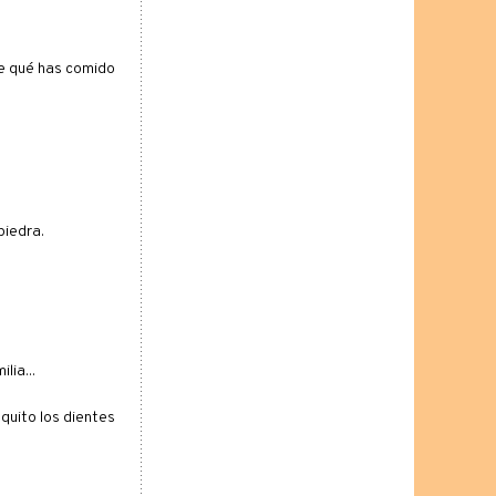
 de qué has comido
piedra.
lia...
 quito los dientes