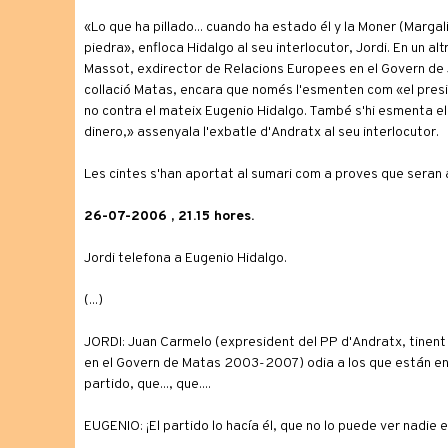
«Lo que ha pillado... cuando ha estado él y la Moner (Marga
piedra», enfloca Hidalgo al seu interlocutor, Jordi. En un 
Massot, exdirector de Relacions Europees en el Govern de J
col·lació Matas, encara que només l'esmenten com «el presi
no contra el mateix Eugenio Hidalgo. També s'hi esmenta el c
dinero,» assenyala l'exbatle d'Andratx al seu interlocutor.
Les cintes s'han aportat al sumari com a proves que seran an
26-07-2006 , 21.15 hores.
Jordi telefona a Eugenio Hidalgo.
(...)
JORDI: Juan Carmelo (expresident del PP d'Andratx, tinen
en el Govern de Matas 2003-2007) odia a los que están en e
partido, que..., que....
EUGENIO: ¡El partido lo hacía él, que no lo puede ver nadie e