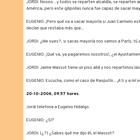
JORDI: Noooo... y todos se reparten alcaldía, se reparten ar
América, pero este gilipollas nunca fue capaz de sacar may
EUGENIO: ¡Pero qué va a sacar mayoría si Juan Carmelo est
decían que restaba más que...
JORDI: ¿Me oyes?, si sacas mayoría nos vamos a París; tú a 
EUGENIO: ¡Qué va, ya pagaremos nosotros!, ¿el Ayuntamiento?
JORDI: Jaime Massot tiene un piso allá y nos repartimos las
EUGENIO: Escucha, como el caso de Rasputín... ¡A ti y a mí 
20-10-2006, 09.57 hores.
Jordi telefona a Eugenio Hidalgo.
EUGENIO: ¿Sí?
JORDI: (¿?) ¿Sabes qué me dijo él, el Massot?