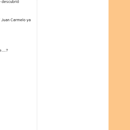
e descubrió
i Juan Carmelo ya
....?