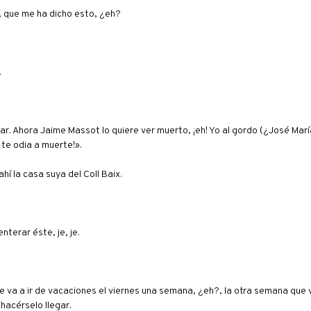
o, que me ha dicho esto, ¿eh?
.
ar. Ahora Jaime Massot lo quiere ver muerto, ¡eh! Yo al gordo (¿José Mar
 te odia a muerte!».
í la casa suya del Coll Baix.
terar éste, je, je.
 va a ir de vacaciones el viernes una semana, ¿eh?, la otra semana que
hacérselo llegar.