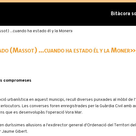
Bitàcora sob
ssot) ...cuando ha estado él y la Moner»
ado (Massot) ...cuando ha estado él y la Moner»
ses compromeses
ció urbanística en aquest municipi, recull diverses punxades al mòbil de 
erlocutors. Les converses foren enregistrades per la Guàrdia Civil amb a
ans que es desenvolupàs l'operació Vora Mar.
n duríssimes al·lusions a l'exdirector general d'Ordenació del Territori d
r Jaume Gibert.