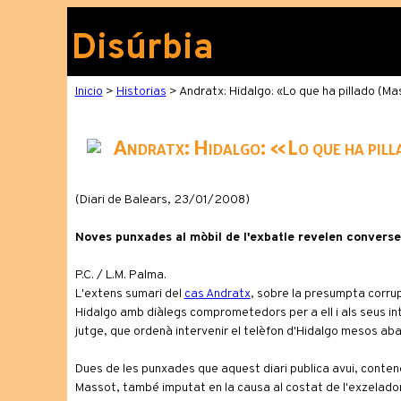
Disúrbia
Inicio
>
Historias
> Andratx: Hidalgo: «Lo que ha pillado (Ma
Andratx: Hidalgo: «Lo que ha pill
(Diari de Balears, 23/01/2008)
Noves punxades al mòbil de l'exbatle revelen conver
P.C. / L.M. Palma.
L'extens sumari del
cas Andratx
, sobre la presumpta corrup
Hidalgo amb diàlegs comprometedors per a ell i als seus int
jutge, que ordenà intervenir el telèfon d'Hidalgo mesos ab
Dues de les punxades que aquest diari publica avui, contene
Massot, també imputat en la causa al costat de l'exzelado