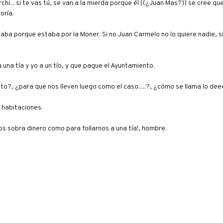
chi... si te vas tú, se van a la mierda porque él ((¿Juan Mas?)) se cree qu
oría.
aba porque estaba por la Moner. Si no Juan Carmelo no lo quiere nadie, s
una tía y yo a un tío, y que pague el Ayuntamiento.
, ¿para que nos lleven luego como el caso.....?, ¿cómo se llama lo deee.
 habitaciones.
nos sobra dinero como para follarnos a una tía!, hombre.