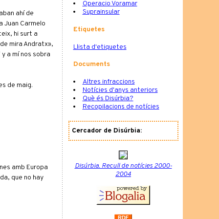
Operacio Voramar
Suprainsular
taban ahí de
nta Juan Carmelo
Etiquetes
ix, hi surt a
 de mira Andratx»,
Llista d'etiquetes
i y a mí nos sobra
Documents
Altres infraccions
es de maig.
Notícies d'anys anteriors
Què és Disúrbia?
Recopilacions de notícies
Cercador de Disúrbia:
Disúrbia. Recull de notícies 2000-
iones amb Europa
2004
ada, que no hay