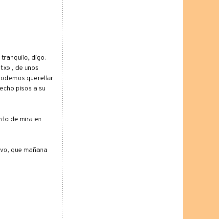
tranquilo, digo:
atx»!, de unos
 podemos querellar.
echo pisos a su
nto de mira en
sivo, que mañana