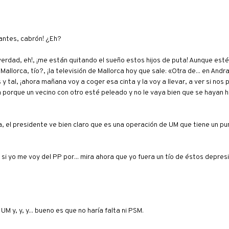
 antes, cabrón! ¿Eh?
erdad, eh!, ¡me están quitando el sueño estos hijos de puta! Aunque esté 
 Mallorca, tío?, ¡la televisión de Mallorca hoy que sale: «Otra de... en Andr
y tal, ¡ahora mañana voy a coger esa cinta y la voy a llevar, a ver si nos
 porque un vecino con otro esté peleado y no le vaya bien que se hayan h
, el presidente ve bien claro que es una operación de UM que tiene un pu
 si yo me voy del PP por... mira ahora que yo fuera un tío de éstos depre
 y, y, y... bueno es que no haría falta ni PSM.