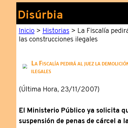
Disúrbia
Inicio
>
Historias
> La Fiscalía pedirá
las construcciones ilegales
La Fiscalía pedirá al juez la demolici
ilegales
(Última Hora, 23/11/2007)
El Ministerio Público ya solicita q
suspensión de penas de cárcel a l