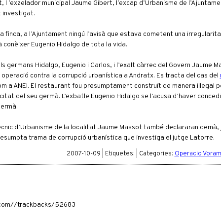
, l ’exzelador municipal Jaume Gibert, l’excap d’Urbanisme de l’Ajuntame
t investigat.
 finca, a l’Ajuntament ningú l’avisà que estava cometent una irregularitat
conèixer Eugenio Hidalgo de tota la vida.
s germans Hidalgo, Eugenio i Carlos, i l’exalt càrrec del Govern Jaume M
 operació contra la corrupció urbanística a Andratx. Es tracta del cas del
m a ANEI. El restaurant fou presumptament construït de manera il·legal p
itat del seu germà. L’exbatle Eugenio Hidalgo se l’acusa d’haver concedit 
germà.
xtècnic d’Urbanisme de la localitat Jaume Massot també declararan demà, 
resumpta trama de corrupció urbanística que investiga el jutge Latorre.
2007-10-09 | Etiquetes: | Categories:
Operacio Voram
ia.com//trackbacks/52683