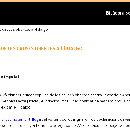
Bitàcora sob
es causes obertes a Hidalgo
 de les causes obertes a Hidalgo
tle imputat
rxivà ahir per primer cop una de les causes obertes contra l’exbatle d’An
 Segons l’acte judicial, el principal motiu per aparcar de manera provisi
l’ex batle Hidalgo.
t presumptament il·legal
, al voltant del qual giraren les declaracions davan
ar sobre un terreny altament protegit com a ANEI. En aquesta peça tamb