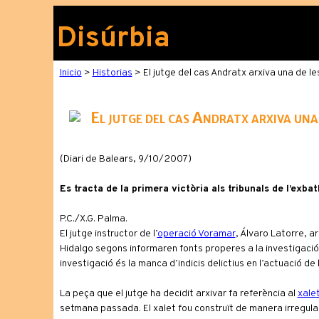
Disúrbia
Inicio
>
Historias
> El jutge del cas Andratx arxiva una de l
El jutge del cas Andratx arxiva una
(Diari de Balears, 9/10/2007)
Es tracta de la primera victòria als tribunals de l’exba
P.C./X.G. Palma.
El jutge instructor de l’
operació Voramar
, Álvaro Latorre, a
Hidalgo segons informaren fonts properes a la investigació.
investigació és la manca d’indicis delictius en l’actuació de 
La peça que el jutge ha decidit arxivar fa referència al
xale
setmana passada. El xalet fou construït de manera irregul