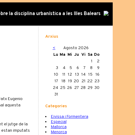
re la disciplina urbanística a les Illes Balears
Arxius
<
Agosto 2026
Lu
Ma
Mi
Ju
Vi
Sa
Do
1
2
3
4
5
6
7
8
9
10
11
12
13
14
15
16
17
18
19
20
21
22
23
24
25
26
27
28
29
30
31
dratx Eugenio
onal aquesta
Categories
Eivissa i Formentera
Especial
t el jutge de la
Mallorca
é estan imputats
Menorca