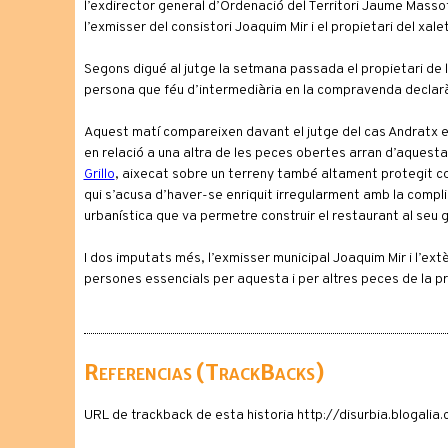
l’exdirector general d’Ordenació del Territori Jaume Massot
l’exmisser del consistori Joaquim Mir i el propietari del xale
Segons digué al jutge la setmana passada el propietari de la
persona que féu d’intermediària en la compravenda declarà 
Aquest matí compareixen davant el jutge del cas Andratx el
en relació a una altra de les peces obertes arran d’aquesta
Grillo
, aixecat sobre un terreny també altament protegit co
qui s’acusa d’haver-se enriquit irregularment amb la complic
urbanística que va permetre construir el restaurant al seu 
I dos imputats més, l’exmisser municipal Joaquim Mir i l’e
persones essencials per aquesta i per altres peces de la p
Referencias (TrackBacks)
URL de trackback de esta historia http://disurbia.blogal