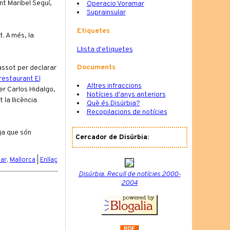
nt Maribel Seguí,
Operacio Voramar
Suprainsular
Etiquetes
. A més, la
Llista d'etiquetes
Documents
assot per declarar
restaurant El
Altres infraccions
er Carlos Hidalgo,
Notícies d'anys anteriors
la llicència
Què és Disúrbia?
Recopilacions de notícies
ja que són
Cercador de Disúrbia:
ar
,
Mallorca
|
Enllaç
Disúrbia. Recull de notícies 2000-
2004