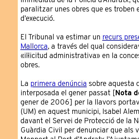
immediata de la Policia d’Andratx, qu
paralitzar unes obres que es troben e
d’execució.
El Tribunal va estimar un
recurs pres
Mallorca
, a través del qual consider
«il·licitud administrativa» en la conc
obres.
La
primera denúncia
sobre aquesta q
interposada el gener passat [
Nota d
gener de 2006] per la llavors porta
(UM) en aquest municipi, Isabel Ale
davant el Servei de Protecció de la N
Guàrdia Civil per denunciar que als v