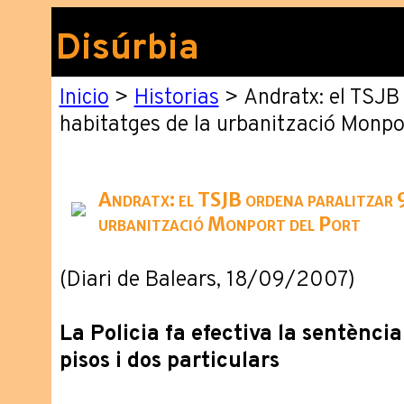
Disúrbia
Inicio
>
Historias
> Andratx: el TSJB
habitatges de la urbanització Monpo
Andratx: el TSJB ordena paralitzar 9
urbanització Monport del Port
(Diari de Balears, 18/09/2007)
La Policia fa efectiva la sentènci
pisos i dos particulars