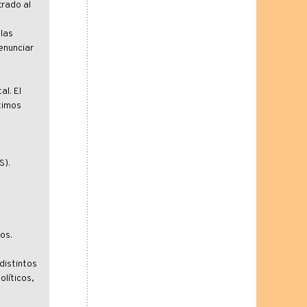
trado al
las
enunciar
l. El
timos
S).
os.
distintos
olíticos,