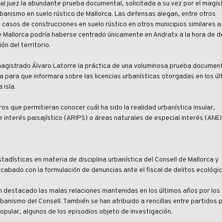
al juez la abundante prueba documental, solicitada a su vez por el magis
rbanismo en suelo rústico de Mallorca. Las defensas alegan, entre otros
casos de construcciones en suelo rústico en otros municipios similares a 
e Mallorca podría haberse centrado únicamente en Andratx a la hora de d
ón del territorio.
gistrado Álvaro Latorre la práctica de una voluminosa prueba documenta
ca para que informara sobre las licencias urbanísticas otorgadas en los úl
 isla.
s que permitieran conocer cuál ha sido la realidad urbanística insular,
 interés paisajístico (ARIPS) o áreas naturales de especial interés (ANEI
tadísticas en materia de disciplina urbanística del Consell de Mallorca y
abado con la formulación de denuncias ante el fiscal de delitos ecológic
n destacado las malas relaciones mantenidas en los últimos años por los 
anismo del Consell. También se han atribuido a rencillas entre partidos p
opular, algunos de los episodios objeto de investigación.