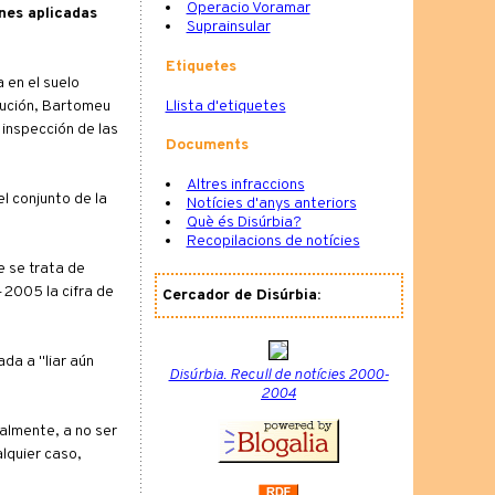
Operacio Voramar
ones aplicadas
Suprainsular
Etiquetes
 en el suelo
Llista d'etiquetes
itución, Bartomeu
 inspección de las
Documents
Altres infraccions
l conjunto de la
Notícies d'anys anteriors
Què és Disúrbia?
Recopilacions de notícies
e se trata de
-2005 la cifra de
Cercador de Disúrbia:
da a "liar aún
Disúrbia. Recull de notícies 2000-
2004
almente, a no ser
lquier caso,