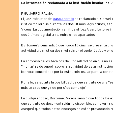
La información reclamada a la institución insular incl
F. GUIJARRO. PALMA.
El juez instructor del
caso Andratx
ha reclamado al Consell I
rústico mallorquín durante las dos últimas legislaturas, se
Vicens. La documentación remitida al juez Alvaro Latorre in
dos últimas legislaturas, entre otros apartados.
Bartomeu Vicens indicó que "cada 15 días" se presenta una
actividad urbanística desarrollada en el suelo rústico y en
La sorpresa de los técnicos del Consell radica en que no se
"montañas de papel" sobre la actividad de esta institució
licencias concedidas por la institución insular para la const
Por ello, se apunta la posibilidad de que se trate de una "
más un caso que ya de por sí es complejo".
En cualquier caso, Bartomeu Vicens señaló que todos los e
que se trate de documentación no disponible, como ya ha su
aseguró que todos estos encargos no están provocando ni