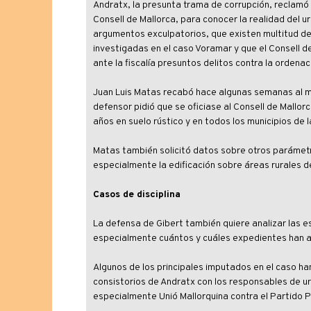
Andratx, la presunta trama de corrupción, reclamó 
Consell de Mallorca, para conocer la realidad del u
argumentos exculpatorios, que existen multitud de 
investigadas en el caso Voramar y que el Consell d
ante la fiscalía presuntos delitos contra la ordenaci
Juan Luis Matas recabó hace algunas semanas al ma
defensor pidió que se oficiase al Consell de Mallor
años en suelo rústico y en todos los municipios de la
Matas también solicitó datos sobre otros parámetro
especialmente la edificación sobre áreas rurales de
Casos de disciplina
La defensa de Gibert también quiere analizar las es
especialmente cuántos y cuáles expedientes han ac
Algunos de los principales imputados en el caso ha
consistorios de Andratx con los responsables de urb
especialmente Unió Mallorquina contra el Partido P