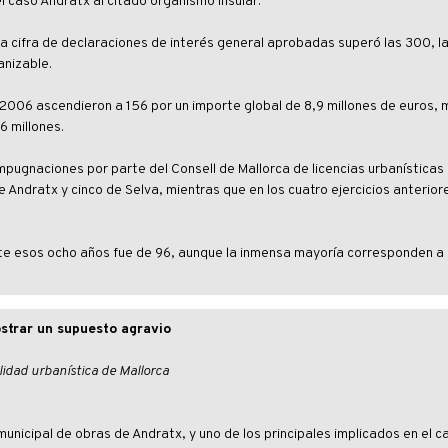
el caso Andratx al citado organismo insular.
a cifra de declaraciones de interés general aprobadas superó las 300, l
anizable.
2006 ascendieron a 156 por un importe global de 8,9 millones de euros, 
6 millones.
pugnaciones por parte del Consell de Mallorca de licencias urbanísticas
 Andratx y cinco de Selva, mientras que en los cuatro ejercicios anteriore
te esos ocho años fue de 96, aunque la inmensa mayoría corresponden a 
strar un supuesto agravio
alidad urbanística de Mallorca
unicipal de obras de Andratx, y uno de los principales implicados en el c