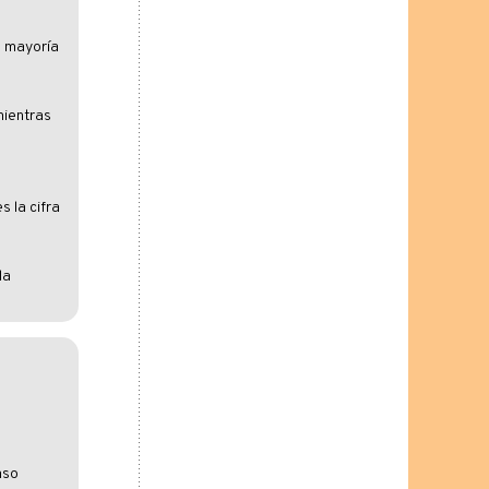
a mayoría
mientras
s la cifra
la
aso