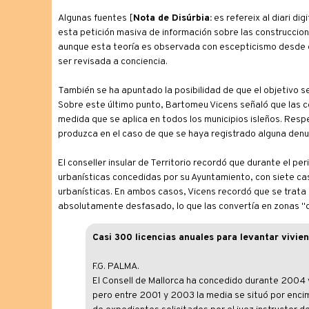
Algunas fuentes [
Nota de Disúrbia:
es refereix al diari d
esta petición masiva de información sobre las construccion
aunque esta teoría es observada con escepticismo desde 
ser revisada a conciencia.
También se ha apuntado la posibilidad de que el objetivo sea
Sobre este último punto, Bartomeu Vicens señaló que las c
medida que se aplica en todos los municipios isleños. Resp
produzca en el caso de que se haya registrado alguna denun
El conseller insular de Territorio recordó que durante el p
urbanísticas concedidas por su Ayuntamiento, con siete ca
urbanísticas. En ambos casos, Vicens recordó que se trata
absolutamente desfasado, lo que las convertía en zonas "d
Casi 300 licencias anuales para levantar vivien
F.G. PALMA.
El Consell de Mallorca ha concedido durante 2004 y 
pero entre 2001 y 2003 la media se situó por encim