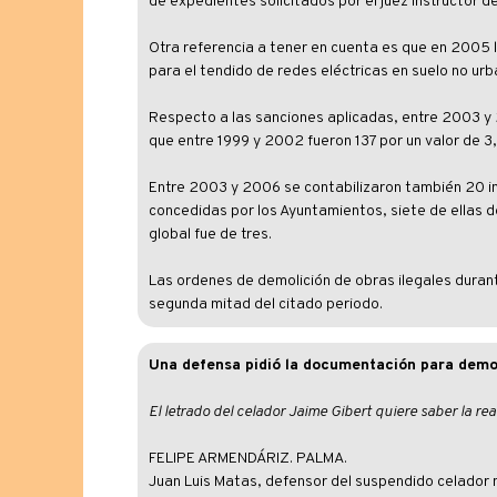
de expedientes solicitados por el juez instructor d
Otra referencia a tener en cuenta es que en 2005 l
para el tendido de redes eléctricas en suelo no urb
Respecto a las sanciones aplicadas, entre 2003 y 
que entre 1999 y 2002 fueron 137 por un valor de 3,
Entre 2003 y 2006 se contabilizaron también 20 im
concedidas por los Ayuntamientos, siete de ellas de
global fue de tres.
Las ordenes de demolición de obras ilegales duran
segunda mitad del citado periodo.
Una defensa pidió la documentación para demo
El letrado del celador Jaime Gibert quiere saber la re
FELIPE ARMENDÁRIZ. PALMA.
Juan Luis Matas, defensor del suspendido celador m