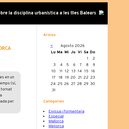
re la disciplina urbanística a les Illes Balears
Arxius
<
Agosto 2026
lorca
Lu
Ma
Mi
Ju
Vi
Sa
Do
1
2
3
4
5
6
7
8
9
10
11
12
13
14
15
16
es en un
17
18
19
20
21
22
23
temps (sí,
24
25
26
27
28
29
30
 tornat
31
 a
Categories
nada per
Eivissa i Formentera
Especial
Mallorca
Menorca