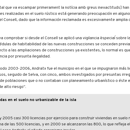
igital que va escampar primerament la notícia amb greus inexactituds] ha
es realizadas en el suelo rústico está generando preocupación en alguno
el Consell, dado que la información reclamada es excesivamente amplia
 comprobar si desde el Consell se aplicó una vigilancia ´especial´ sobre l
édulas de habitabilidad de las nuevas construcciones se conceden previa
ecto a las ampliaciones de construcciones ya existentes, lo normal es que
cia por presunta ilegalidad.
eriodo 2003-2006, Andratx fue el municipio en el que se impugnaron más l
sos, seguido de Selva, con cinco, ambos investigados por presuntas irre
 de poblaciones que o no contaban con planeamiento urbanístico o éste 
e alto riesgo".
das en el suelo no urbanizable de la isla
2005 casi 300 licencias por ejercicio para construir viviendas en suelo r
a de las 500 licencias, y en 2000 se alcanzaron las 800, lo que refleja e