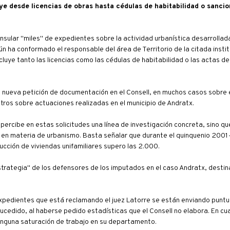
uye desde licencias de obras hasta cédulas de habitabilidad o sanci
nsular "miles" de expedientes sobre la actividad urbanística desarrollada
gún ha conformado el responsable del área de Territorio de la citada inst
cluye tanto las licencias como las cédulas de habitabilidad o las actas de
 nueva petición de documentación en el Consell, en muchos casos sobre e
 otros sobre actuaciones realizadas en el municipio de Andratx.
 percibe en estas solicitudes una línea de investigación concreta, sino qu
n en materia de urbanismo. Basta señalar que durante el quinquenio 2001
rucción de viviendas unifamiliares supero las 2.000.
estrategia" de los defensores de los imputados en el caso Andratx, destina
xpedientes que está reclamando el juez Latorre se están enviando puntu
cedido, al haberse pedido estadísticas que el Consell no elabora. En cua
nguna saturación de trabajo en su departamento.