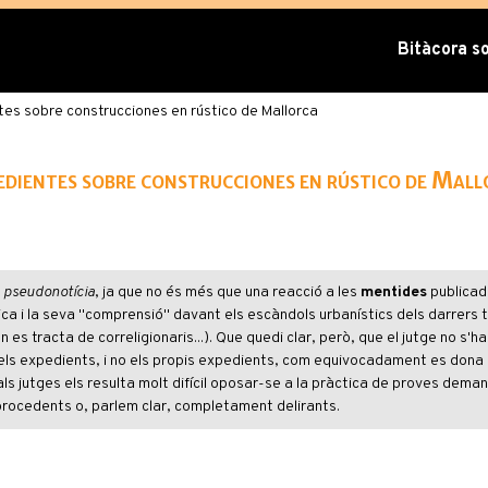
Bitàcora sob
entes sobre construcciones en rústico de Mallorca
expedientes sobre construcciones en rústico de Mal
e
pseudonotícia
, ja que no és més que una reacció a les
mentides
publicad
ítica i la seva "comprensió" davant els escàndols urbanístics dels darrers 
s tracta de correligionaris...). Que quedi clar, però, que el jutge no s'ha
els expedients, i no els propis expedients, com equivocadament es dona
 jutges els resulta molt difícil oposar-se a la pràctica de proves dema
rocedents o, parlem clar, completament delirants.