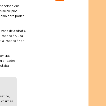
n señalado que
s municipios,
 como para poder
a zona de Andratx.
 inspección, una
 la inspección se
icencias
gularidades
estaba
ústico,
l volumen