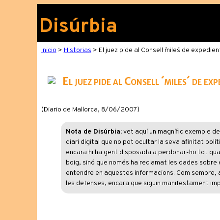
Disúrbia
Inicio
>
Historias
> El juez pide al Consell ´miles´ de expedi
El juez pide al Consell ´miles´ de 
(Diario de Mallorca, 8/06/2007)
Nota de Disúrbia:
vet aquí un magnífic exemple d
diari digital que no pot ocultar la seva afinitat pol
encara hi ha gent disposada a perdonar-ho tot quan e
boig, sinó que només ha reclamat les dades sobre 
entendre en aquestes informacions. Com sempre, als
les defenses, encara que siguin manifestament imp