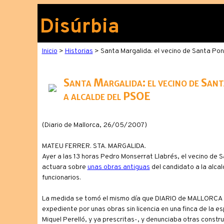
Disúrbia
Inicio
>
Historias
> Santa Margalida: el vecino de Santa Ponç
Santa Margalida: el vecino de Sant
a alcalde del PSOE
(Diario de Mallorca, 26/05/2007)
MATEU FERRER. STA. MARGALIDA.
Ayer a las 13 horas Pedro Monserrat Llabrés, el vecino de 
actuara sobre
unas obras antiguas
del candidato a la alcal
funcionarios.
La medida se tomó el mismo día que DIARIO de MALLORCA se
expediente por unas obras sin licencia en una finca de la 
Miquel Perelló, y ya prescritas-, y denunciaba otras constr