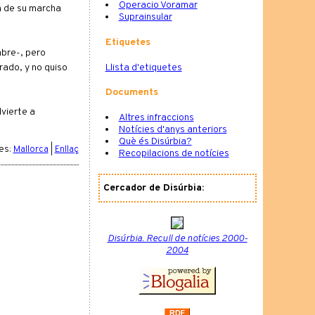
Operacio Voramar
n de su marcha
Suprainsular
Etiquetes
mbre-, pero
Llista d'etiquetes
rado, y no quiso
Documents
vierte a
Altres infraccions
Notícies d'anys anteriors
Què és Disúrbia?
ies:
Mallorca
|
Enllaç
Recopilacions de notícies
Cercador de Disúrbia:
Disúrbia. Recull de notícies 2000-
2004