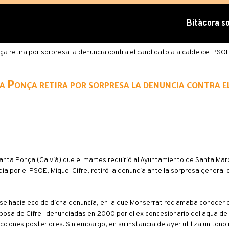
Bitàcora sob
a retira por sorpresa la denuncia contra el candidato a alcalde del PSO
a Ponça retira por sorpresa la denuncia contra e
Santa Ponça (Calvià) que el martes requirió al Ayuntamiento de Santa Mar
día por el PSOE, Miquel Cifre, retiró la denuncia ante la sorpresa general 
 hacía eco de dicha denuncia, en la que Monserrat reclamaba conocer e
esposa de Cifre -denunciadas en 2000 por el ex concesionario del agua de
ucciones posteriores. Sin embargo, en su instancia de ayer utiliza un to