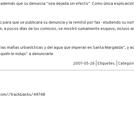
ndo además que su denuncia "sea dejada sin efecto". Como única explicació
 para que se publicara su denuncia y la remitió por fax -eludiendo su no
, a pocos días de los comicios, se mostró sumamente esquivo, incluso ai
 las mafias urbanísticas y del agua que imperan en Santa Margalida", y ad
quién le indujo" a denunciarle.
2007-05-26 | Etiquetes: | Categor
ia.com//trackbacks/49748