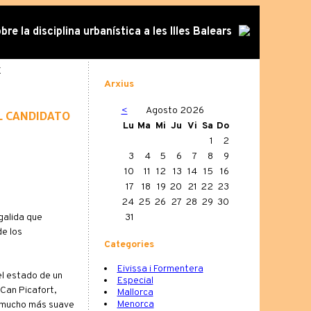
re la disciplina urbanística a les Illes Balears
E
Arxius
<
Agosto 2026
l candidato
Lu
Ma
Mi
Ju
Vi
Sa
Do
1
2
3
4
5
6
7
8
9
10
11
12
13
14
15
16
17
18
19
20
21
22
23
24
25
26
27
28
29
30
galida que
31
de los
Categories
Eivissa i Formentera
l estado de un
Especial
 Can Picafort,
Mallorca
Menorca
no mucho más suave