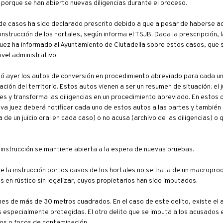
porque se han abierto nuevas diligencias durante el proceso.
de casos ha sido declarado prescrito debido a que a pesar de haberse a
strucción de los hortales, según informa el TSJB. Dada la prescripción, l
uez ha informado al Ayuntamiento de Ciutadella sobre estos casos, que s
ivel administrativo.
ó ayer los autos de conversión en procedimiento abreviado para cada un
ación del territorio. Estos autos vienen a ser un resumen de situación: el 
s y transforma las diligencias en un procedimiento abreviado. En estos c
va juez deberá notificar cada uno de estos autos a las partes y también a 
a de un juicio oral en cada caso) o no acusa (archivo de las diligencias) o 
instrucción se mantiene abierta a la espera de nuevas pruebas.
que la instrucción por los casos de los hortales no se trata de un macropro
 en rústico sin legalizar, cuyos propietarios han sido imputados.
es de más de 30 metros cuadrados. En el caso de este delito, existe el 
s especialmente protegidas. El otro delito que se imputa a los acusados 
ros o focos de contaminación.