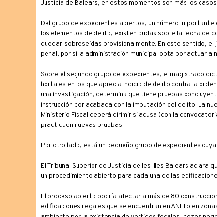
Justicia de Balears, en estos momentos son más los casos 
Del grupo de expedientes abiertos, un número importante 
los elementos de delito, existen dudas sobre la fecha de con
quedan sobreseídas provisionalmente. En este sentido, el j
penal, por si la administración municipal opta por actuar a n
Sobre el segundo grupo de expedientes, el magistrado dict
hortales en los que aprecia indicio de delito contra la orden
una investigación, determina que tiene pruebas concluyente
instrucción por acabada con la imputación del delito. La nue
Ministerio Fiscal deberá dirimir si acusa (con la convocatori
practiquen nuevas pruebas.
Por otro lado, está un pequeño grupo de expedientes cuya 
El Tribunal Superior de Justicia de les Illes Balears aclara 
un procedimiento abierto para cada una de las edificaciones
El proceso abierto podría afectar a más de 80 construccion
edificaciones ilegales que se encuentran en ANEI o en zona
ambiente por la existencia de vertidos fecales, pozos neg