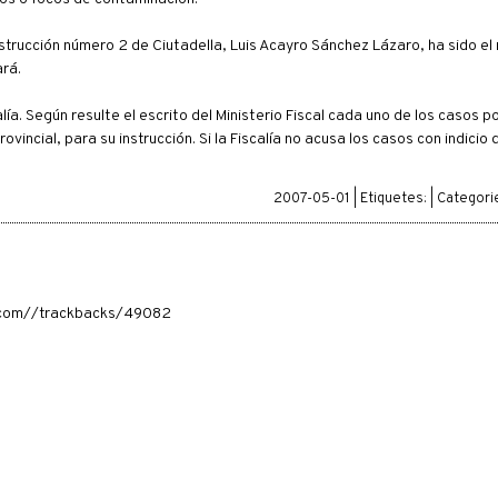
nstrucción número 2 de Ciutadella, Luis Acayro Sánchez Lázaro, ha sido e
ará.
ía. Según resulte el escrito del Ministerio Fiscal cada uno de los casos po
incial, para su instrucción. Si la Fiscalía no acusa los casos con indicio 
2007-05-01 | Etiquetes: | Categori
ia.com//trackbacks/49082