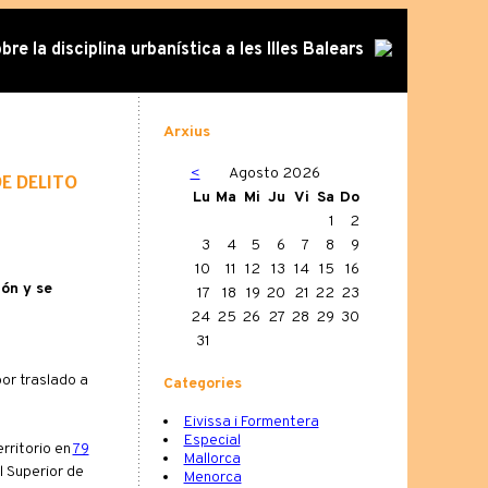
re la disciplina urbanística a les Illes Balears
Arxius
<
Agosto 2026
de delito
Lu
Ma
Mi
Ju
Vi
Sa
Do
1
2
3
4
5
6
7
8
9
10
11
12
13
14
15
16
ión y se
17
18
19
20
21
22
23
24
25
26
27
28
29
30
31
por traslado a
Categories
Eivissa i Formentera
Especial
rritorio en
79
Mallorca
l Superior de
Menorca