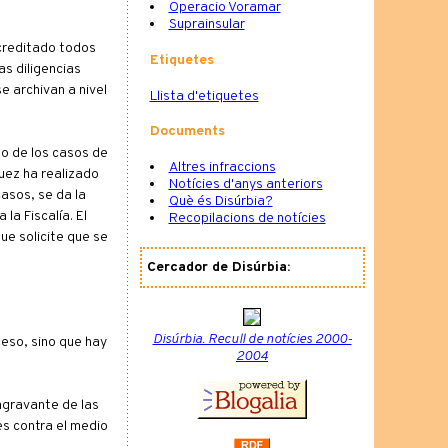
Operacio Voramar
Suprainsular
creditado todos
Etiquetes
as diligencias
e archivan a nivel
Llista d'etiquetes
Documents
o de los casos de
Altres infraccions
juez ha realizado
Notícies d'anys anteriors
asos, se da la
Què és Disúrbia?
la Fiscalía. El
Recopilacions de notícies
que solicite que se
Cercador de Disúrbia:
Disúrbia. Recull de notícies 2000-
ceso, sino que hay
2004
agravante de las
es contra el medio