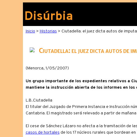
Disúrbia
Inicio
>
Historias
> Ciutadella: el juez dicta autos de imputa
Ciutadella: el juez dicta autos de i
(Menorca, 1/05/2007)
Un grupo importante de los expedientes relativos a Ciu
mantiene la instrucción abierta de los informes en los
L.B..Ciutadella
El titular del Juzgado de Primera Instancia e Instrucción n
Cantabria. El magistrado será relevado a partir de mañana 
El cese de Sánchez Lázaro no afecta a la tramitación de las 
casos de hortales
de los 17 núcleos rurales que bordean en 