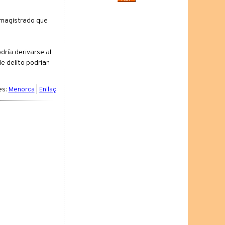
l magistrado que
dría derivarse al
de delito podrían
es:
Menorca
|
Enllaç